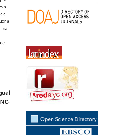
es o
e el
cir a
 una
 del
gual
-NC-