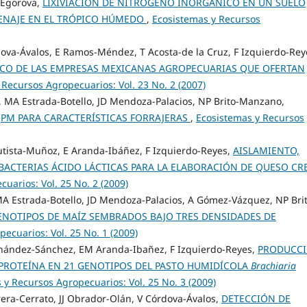
-Egorova,
LIXIVIACIÓN DE NITRÓGENO INORGÁNICO EN UN SUELO
RENAJE EN EL TRÓPICO HÚMEDO
,
Ecosistemas y Recursos
rdova-Ávalos, E Ramos-Méndez, T Acosta-de la Cruz, F Izquierdo-Rey
CO DE LAS EMPRESAS MEXICANAS AGROPECUARIAS QUE OFERTAN
 Recursos Agropecuarios: Vol. 23 No. 2 (2007)
, MA Estrada-Botello, JD Mendoza-Palacios, NP Brito-Manzano,
 QPM PARA CARACTERÍSTICAS FORRAJERAS
,
Ecosistemas y Recursos
utista-Muñoz, E Aranda-Ibáñez, F Izquierdo-Reyes,
AISLAMIENTO,
 BACTERIAS ÁCIDO LÁCTICAS PARA LA ELABORACIÓN DE QUESO C
uarios: Vol. 25 No. 2 (2009)
MA Estrada-Botello, JD Mendoza-Palacios, A Gómez-Vázquez, NP Bri
NOTIPOS DE MAÍZ SEMBRADOS BAJO TRES DENSIDADES DE
ecuarios: Vol. 25 No. 1 (2009)
rnández-Sánchez, EM Aranda-Ibañez, F Izquierdo-Reyes,
PRODUCC
PROTEÍNA EN 21 GENOTIPOS DEL PASTO HUMIDÍCOLA
Brachiaria
 y Recursos Agropecuarios: Vol. 25 No. 3 (2009)
rera-Cerrato, JJ Obrador-Olán, V Córdova-Ávalos,
DETECCIÓN DE