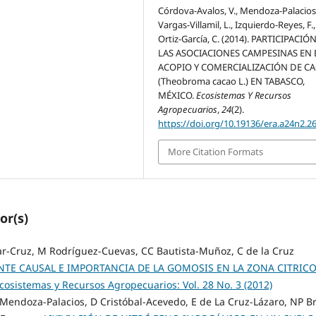
Córdova-Avalos, V., Mendoza-Palacios, 
Vargas-Villamil, L., Izquierdo-Reyes, F.
Ortiz-García, C. (2014). PARTICIPACIÓ
LAS ASOCIACIONES CAMPESINAS EN 
ACOPIO Y COMERCIALIZACIÓN DE C
(Theobroma cacao L.) EN TABASCO,
MÉXICO.
Ecosistemas Y Recursos
Agropecuarios
,
24
(2).
https://doi.org/10.19136/era.a24n2.2
More Citation Formats
or(s)
ívar-Cruz, M Rodríguez-Cuevas, CC Bautista-Muñoz, C de la Cruz
NTE CAUSAL E IMPORTANCIA DE LA GOMOSIS EN LA ZONA CITRIC
cosistemas y Recursos Agropecuarios: Vol. 28 No. 3 (2012)
D Mendoza-Palacios, D Cristóbal-Acevedo, E de La Cruz-Lázaro, NP Br