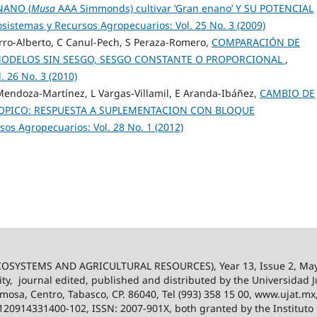
NANO (
Musa
AAA Simmonds) cultivar ‘Gran enano’ Y SU POTENCIAL
osistemas y Recursos Agropecuarios: Vol. 25 No. 3 (2009)
arro-Alberto, C Canul-Pech, S Peraza-Romero,
COMPARACIÓN DE
 MODELOS SIN SESGO, SESGO CONSTANTE O PROPORCIONAL
,
. 26 No. 3 (2010)
endoza-Martínez, L Vargas-Villamil, E Aranda-Ibáñez,
CAMBIO DE
ROPICO: RESPUESTA A SUPLEMENTACION CON BLOQUE
sos Agropecuarios: Vol. 28 No. 1 (2012)
SYSTEMS AND AGRICULTURAL RESOURCES), Year 13, Issue 2, May
ity,
journal edited, published and distributed by the Universidad
ermosa, Centro, Tabasco, CP. 86040, Tel (993) 358 15 00, www.ujat.mx
-120914331400-102, ISSN: 2007-901X, both granted by the Instituto