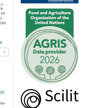
J.,
, &
N DE
EL
ACAO
68
OLA
ito-