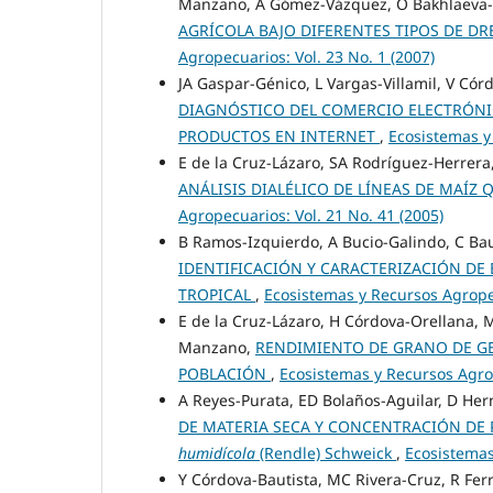
Manzano, A Gómez-Vázquez, O Bakhlaeva
AGRÍCOLA BAJO DIFERENTES TIPOS DE D
Agropecuarios: Vol. 23 No. 1 (2007)
JA Gaspar-Génico, L Vargas-Villamil, V Có
DIAGNÓSTICO DEL COMERCIO ELECTRÓNI
PRODUCTOS EN INTERNET
,
Ecosistemas y
E de la Cruz-Lázaro, SA Rodríguez-Herrera
ANÁLISIS DIALÉLICO DE LÍNEAS DE MAÍZ
Agropecuarios: Vol. 21 No. 41 (2005)
B Ramos-Izquierdo, A Bucio-Galindo, C Ba
IDENTIFICACIÓN Y CARACTERIZACIÓN DE
TROPICAL
,
Ecosistemas y Recursos Agropec
E de la Cruz-Lázaro, H Córdova-Orellana, 
Manzano,
RENDIMIENTO DE GRANO DE GE
POBLACIÓN
,
Ecosistemas y Recursos Agrop
A Reyes-Purata, ED Bolaños-Aguilar, D He
DE MATERIA SECA Y CONCENTRACIÓN DE 
humidícola
(Rendle) Schweick
,
Ecosistemas
Y Córdova-Bautista, MC Rivera-Cruz, R Fer