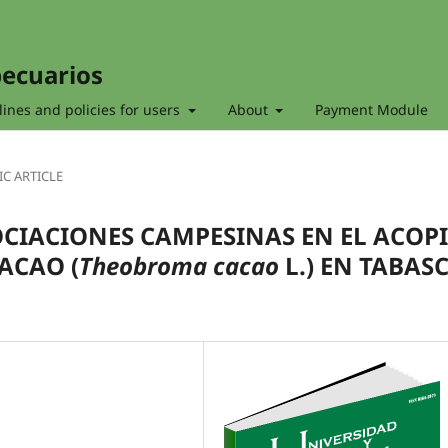
pecuarios
ines and policies for users
About
Payment Module
IC ARTICLE
OCIACIONES CAMPESINAS EN EL ACOP
ACAO (
Theobroma cacao
L.) EN TABASC