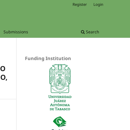
Register
Login
Submissions
Search
Funding Institution
IO
O,