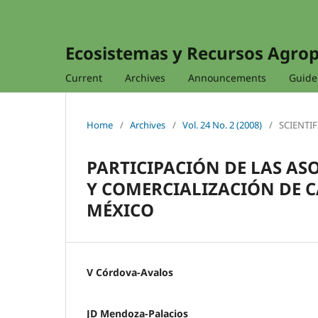
Ecosistemas y Recursos Agro
Current
Archives
Announcements
Guidel
Home
/
Archives
/
Vol. 24 No. 2 (2008)
/
SCIENTIF
PARTICIPACIÓN DE LAS AS
Y COMERCIALIZACIÓN DE C
MÉXICO
V Córdova-Avalos
JD Mendoza-Palacios