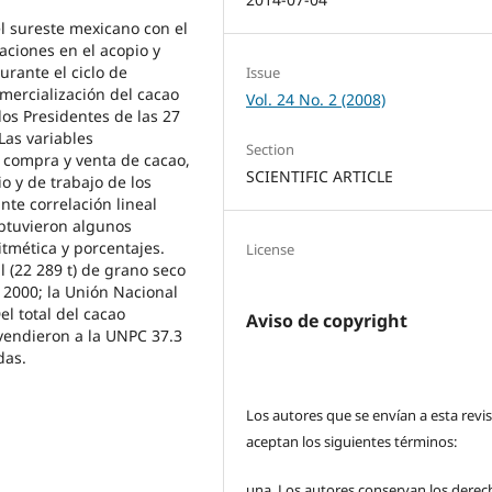
el sureste mexicano con el
iaciones en el acopio y
urante el ciclo de
Issue
omercialización del cacao
Vol. 24 No. 2 (2008)
 los Presidentes de las 27
Las variables
Section
 compra y venta de cacao,
SCIENTIFIC ARTICLE
io y de trabajo de los
nte correlación lineal
obtuvieron algunos
itmética y porcentajes.
License
 (22 289 t) de grano seco
 2000; la Unión Nacional
l total del cacao
Aviso de copyright
 vendieron a la UNPC 37.3
das.
Los autores que se envían a esta revi
aceptan los siguientes términos:
una.
Los autores conservan los derec