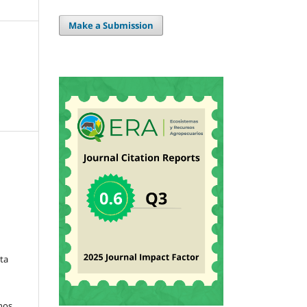
Make a Submission
sta
hos