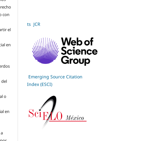
derecho
jo con
ts JCR
tir el
cial en
erdos
Emerging Source Citation
 del
Index (ESCI)
al o
ial en
 a
(por