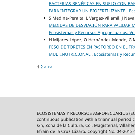
BACTERIAS BENÉFICAS EN SUELO CON BA
PARA INTEGRAR UN BIOFERTILIZANTE
,
Ec
S Medina-Peralta, L Vargas-Villamil, J Nav
MEDIDAS DE DESVIACIÓN PARA VALIDAR
Ecosistemas y Recursos Agropecuarios: Vol
H Mijares-López, O Hernández-Mendo, G M
PESO DE TORETES EN PASTOREO EN EL T
MULTINUTRICIONAL
,
Ecosistemas y Recur
1
2
>
>>
ECOSISTEMAS Y RECURSOS AGROPECUARIOS (ECO
continuous publication with a triannual periodic
s/n, Zona de la Cultura, Col. Magisterial, Villah
Efraín de la Cruz Lázaro. Copyright No. 04-2013