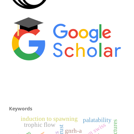
Keywords
induction to spawning
palatability
brown swiss
trophic flow
gnrh-a