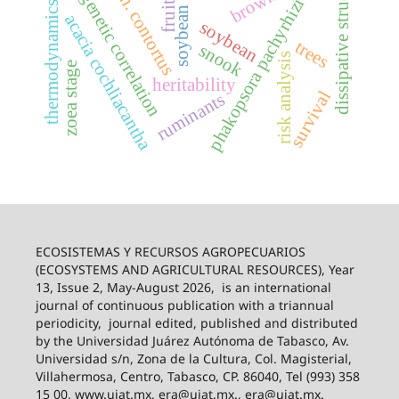
dissipative structures
soybean rust
genetic correlation
h. contortus
fruits
phakopsora pachyrhizi
thermodynamics
acacia cochliacantha
soybean
trees
snook
risk analysis
zoea stage
heritability
survival
ruminants
ECOSISTEMAS Y RECURSOS AGROPECUARIOS
(ECOSYSTEMS AND AGRICULTURAL RESOURCES), Year
13, Issue 2, May-August 2026,
is an international
journal of continuous publication with a triannual
periodicity,
journal edited, published and distributed
by the Universidad Juárez Autónoma de Tabasco, Av.
Universidad s/n, Zona de la Cultura, Col. Magisterial,
Villahermosa, Centro, Tabasco, CP. 86040, Tel (993) 358
15 00, www.ujat.mx, era@ujat.mx., era@ujat.mx.