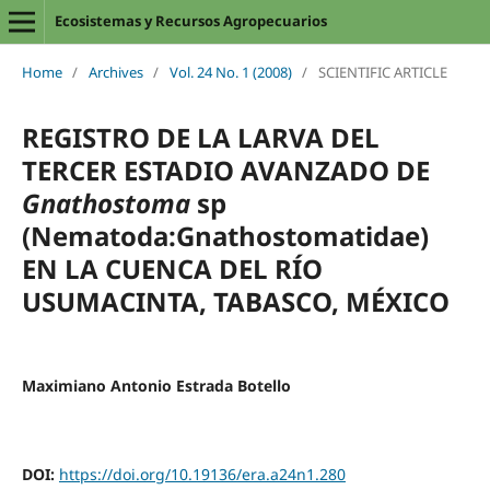
Ecosistemas y Recursos Agropecuarios
Home
/
Archives
/
Vol. 24 No. 1 (2008)
/
SCIENTIFIC ARTICLE
REGISTRO DE LA LARVA DEL
TERCER ESTADIO AVANZADO DE
Gnathostoma
sp
(Nematoda:Gnathostomatidae)
EN LA CUENCA DEL RÍO
USUMACINTA, TABASCO, MÉXICO
Maximiano Antonio Estrada Botello
DOI:
https://doi.org/10.19136/era.a24n1.280