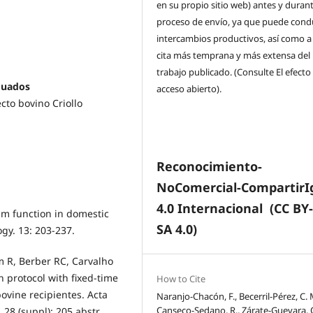
en su propio sitio web) antes y durant
proceso de envío, ya que puede condu
intercambios productivos, así como a
cita más temprana y más extensa del
trabajo publicado. (Consulte El efecto
duados
acceso abierto).
cto bovino Criollo
Reconocimiento-
NoComercial-CompartirI
4.0 Internacional
(CC BY
eum function in domestic
SA 4.0)
gy. 13: 203-237.
m R, Berber RC, Carvalho
 protocol with fixed-time
How to Cite
ovine recipientes. Acta
Naranjo-Chacón, F., Becerril-Pérez, C. 
Canseco-Sedano, R., Zárate-Guevara, O
 28 (suppl): 205 abstr.