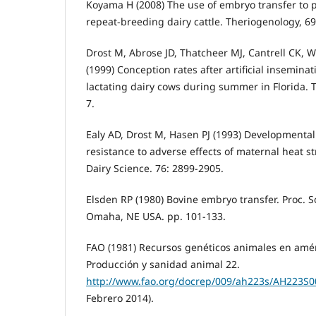
Koyama H (2008) The use of embryo transfer to 
repeat-breeding dairy cattle. Theriogenology, 69
Drost M, Abrose JD, Thatcheer MJ, Cantrell CK, Wo
(1999) Conception rates after artificial insemina
lactating dairy cows during summer in Florida. 
7.
Ealy AD, Drost M, Hasen PJ (1993) Developmenta
resistance to adverse effects of maternal heat st
Dairy Science. 76: 2899-2905.
Elsden RP (1980) Bovine embryo transfer. Proc. S
Omaha, NE USA. pp. 101-133.
FAO (1981) Recursos genéticos animales en améri
Producción y sanidad animal 22.
http://www.fao.org/docrep/009/ah223s/AH223S
Febrero 2014).