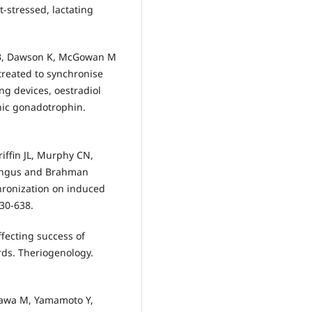
t-stressed, lactating
s B, Dawson K, McGowan M
treated to synchronise
ng devices, oestradiol
nic gonadotrophin.
ffin JL, Murphy CN,
 Angus and Brahman
chronization on induced
630-638.
ffecting success of
rds. Theriogenology.
isawa M, Yamamoto Y,