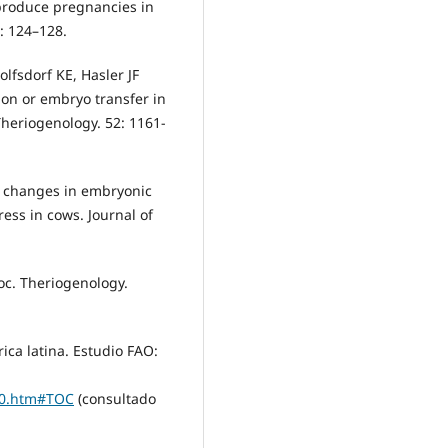
produce pregnancies in
: 124–128.
lfsdorf KE, Hasler JF
tion or embryo transfer in
Theriogenology. 52: 1161-
l changes in embryonic
ress in cows. Journal of
oc. Theriogenology.
ca latina. Estudio FAO:
00.htm#TOC
(consultado