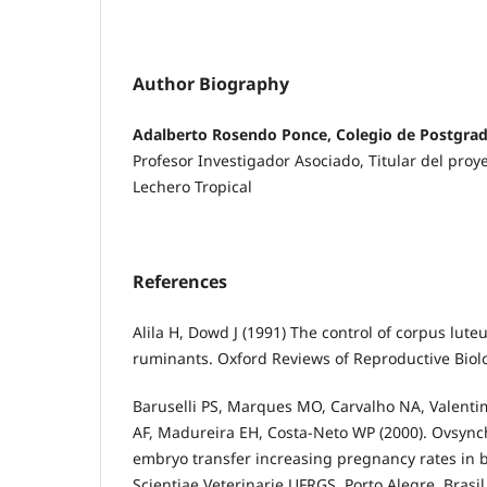
Author Biography
Adalberto Rosendo Ponce, Colegio de Postgra
Profesor Investigador Asociado, Titular del proye
Lechero Tropical
References
Alila H, Dowd J (1991) The control of corpus lut
ruminants. Oxford Reviews of Reproductive Biolo
Baruselli PS, Marques MO, Carvalho NA, Valenti
AF, Madureira EH, Costa-Neto WP (2000). Ovsynch
embryo transfer increasing pregnancy rates in b
Scientiae Veterinarie UFRGS, Porto Alegre, Brasil.