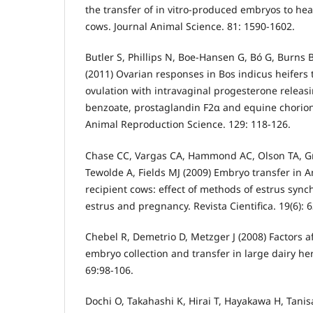
the transfer of in vitro-produced embryos to hea
cows. Journal Animal Science. 81: 1590-1602.
Butler S, Phillips N, Boe-Hansen G, Bó G, Burn
(2011) Ovarian responses in Bos indicus heifers 
ovulation with intravaginal progesterone releasi
benzoate, prostaglandin F2α and equine chorio
Animal Reproduction Science. 129: 118-126.
Chase CC, Vargas CA, Hammond AC, Olson TA, Gri
Tewolde A, Fields MJ (2009) Embryo transfer in
recipient cows: effect of methods of estrus syn
estrus and pregnancy. Revista Cientifica. 19(6): 
Chebel R, Demetrio D, Metzger J (2008) Factors a
embryo collection and transfer in large dairy he
69:98-106.
Dochi O, Takahashi K, Hirai T, Hayakawa H, Tan