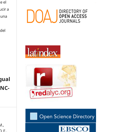
e el
cir a
 una
 del
gual
-NC-
M.,
. E.,