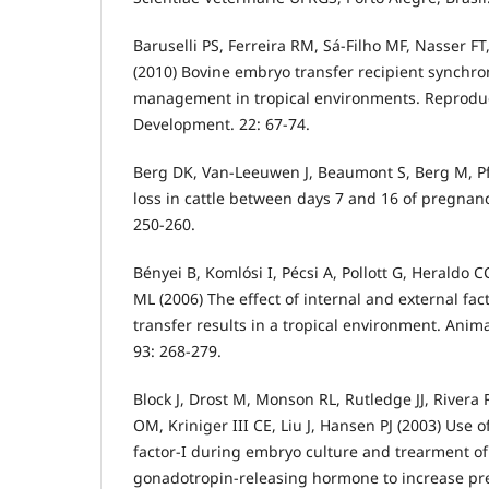
Baruselli PS, Ferreira RM, Sá-Filho MF, Nasser F
(2010) Bovine embryo transfer recipient synchro
management in tropical environments. Reproduct
Development. 22: 67-74.
Berg DK, Van-Leeuwen J, Beaumont S, Berg M, Pf
loss in cattle between days 7 and 16 of pregnanc
250-260.
Bényei B, Komlósi I, Pécsi A, Pollott G, Heraldo
ML (2006) The effect of internal and external fa
transfer results in a tropical environment. Anim
93: 268-279.
Block J, Drost M, Monson RL, Rutledge JJ, Rivera
OM, Kriniger III CE, Liu J, Hansen PJ (2003) Use o
factor-I during embryo culture and trearment of
gonadotropin-releasing hormone to increase pr