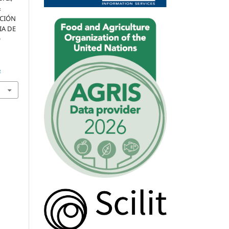
&
ACIÓN
IA DE
O
5