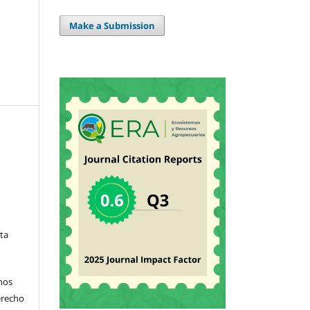
Make a Submission
sta
hos
derecho