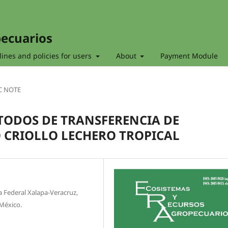
pecuarios
ines and policies for users
About
Payment Module
C NOTE
ODOS DE TRANSFERENCIA DE
 CRIOLLO LECHERO TROPICAL
 Federal Xalapa-Veracruz,
 México.