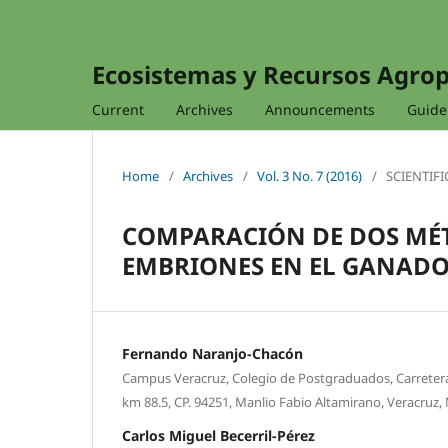
Ecosistemas y Recursos Agro
Current
Archives
Announcements
Guidel
Home
/
Archives
/
Vol. 3 No. 7 (2016)
/
SCIENTIFI
COMPARACIÓN DE DOS MÉT
EMBRIONES EN EL GANADO
Fernando Naranjo-Chacón
Campus Veracruz, Colegio de Postgraduados, Carretera
km 88.5, CP. 94251, Manlio Fabio Altamirano, Veracruz,
Carlos Miguel Becerril-Pérez