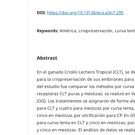
DOI:
https://doi.org/10.19136/era.a3n7.295
Keywords:
América, criopreservación, curva lenta
Abstract
En el ganado Criollo Lechero Tropical (CLT), se
para la criopreservación de sus embriones para t
del estudio fue comparar los métodos por curva l
receptoras CLT puras y mestizas; se realizó en V
(OG). Los tratamientos se asignaron de forma al
para CLT y cuatro para mestizas por curva lenta,
cinco en mestizas por vitrificación para CP. En O
para curva lenta en CLT y cinco en mestizas; para
y cinco en mestizas. El análisis de datos se real