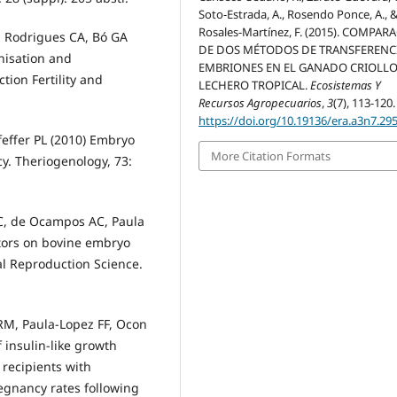
Soto-Estrada, A., Rosendo Ponce, A., 
Rosales-Martínez, F. (2015). COMPAR
T, Rodrigues CA, Bó GA
DE DOS MÉTODOS DE TRANSFERENC
nisation and
EMBRIONES EN EL GANADO CRIOLL
ion Fertility and
LECHERO TROPICAL.
Ecosistemas Y
Recursos Agropecuarios
,
3
(7), 113-120.
https://doi.org/10.19136/era.a3n7.29
effer PL (2010) Embryo
More Citation Formats
y. Theriogenology, 73:
 CC, de Ocampos AC, Paula
ctors on bovine embryo
al Reproduction Science.
 RM, Paula-Lopez FF, Ocon
f insulin-like growth
 recipients with
egnancy rates following