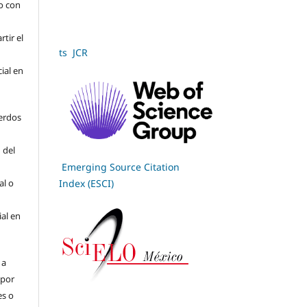
jo con
tir el
ts JCR
cial en
erdos
 del
Emerging Source Citation
al o
Index (ESCI)
ial en
 a
(por
es o