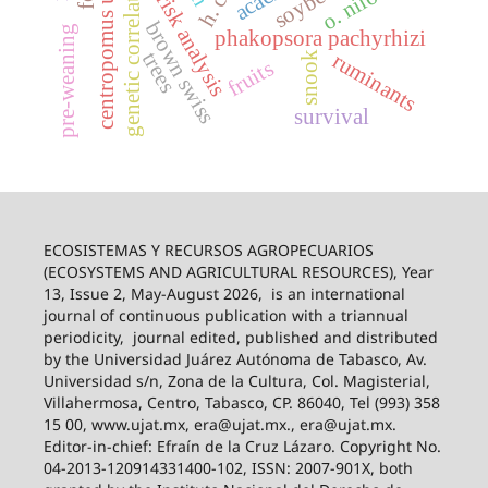
centropomus undecimalis
genetic correlation
risk analysis
brown swiss
pre-weaning
phakopsora pachyrhizi
trees
ruminants
snook
fruits
survival
ECOSISTEMAS Y RECURSOS AGROPECUARIOS
(ECOSYSTEMS AND AGRICULTURAL RESOURCES), Year
13, Issue 2, May-August 2026,
is an international
journal of continuous publication with a triannual
periodicity,
journal edited, published and distributed
by the Universidad Juárez Autónoma de Tabasco, Av.
Universidad s/n, Zona de la Cultura, Col. Magisterial,
Villahermosa, Centro, Tabasco, CP. 86040, Tel (993) 358
15 00, www.ujat.mx, era@ujat.mx., era@ujat.mx.
Editor-in-chief: Efraín de la Cruz Lázaro. Copyright No.
04-2013-120914331400-102, ISSN: 2007-901X, both