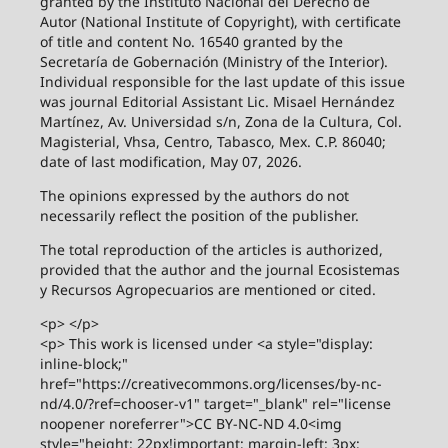
granted by the Instituto Nacional del Derecho de
Autor (National Institute of Copyright), with certificate
of title and content No. 16540 granted by the
Secretaría de Gobernación (Ministry of the Interior).
Individual responsible for the last update of this issue
was journal Editorial Assistant Lic. Misael Hernández
Martínez, Av. Universidad s/n, Zona de la Cultura, Col.
Magisterial, Vhsa, Centro, Tabasco, Mex. C.P. 86040;
date of last modification, May 07, 2026.
The opinions expressed by the authors do not
necessarily reflect the position of the publisher.
The total reproduction of the articles is authorized,
provided that the author and the journal Ecosistemas
y Recursos Agropecuarios are mentioned or cited.
<p> </p>
<p> This work is licensed under <a style="display:
inline-block;"
href="https://creativecommons.org/licenses/by-nc-
nd/4.0/?ref=chooser-v1" target="_blank" rel="license
noopener noreferrer">CC BY-NC-ND 4.0<img
style="height: 22px!important; margin-left: 3px;