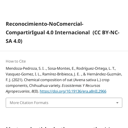
Reconocimiento-NoComercial-
CompartirIgual 4.0 Internacional
(CC BY-NC-
SA 4.0)
How to Cite
Mendoza-Pedroza, S. I. ., Sosa-Montes, E., Rodríguez-Ortega, L. T.,
Vasquez-Gomez, I. L., Ramírez-Bribiesca, J. E. ., & Hernández-Guzmán,
F. J. (2021). Chemical composition of oat (Avena sativa L.) crop
components, Chihuahua variety.
Ecosistemas Y Recursos
Agropecuarios
,
8
(II).
https://doi.org/10.19136/era.a8nII.2966
More Citation Formats