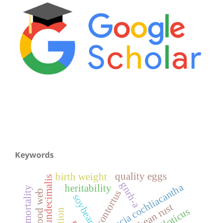
Keywords
quality eggs
birth weight
gnrh-a
acacia cochliacantha
heritability
mortality
food web
h. contortus
soybean
soybean rust
o. niloticus