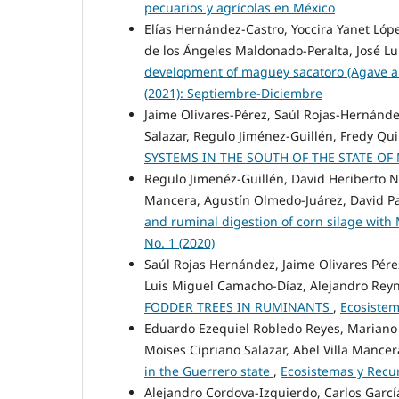
pecuarios y agrícolas en México
Elías Hernández-Castro, Yoccira Yanet Lóp
de los Ángeles Maldonado-Peralta, José L
development of maguey sacatoro (Agave a
(2021): Septiembre-Diciembre
Jaime Olivares-Pérez, Saúl Rojas-Hernánde
Salazar, Regulo Jiménez-Guillén, Fredy Qu
SYSTEMS IN THE SOUTH OF THE STATE OF
Regulo Jimenéz-Guillén, David Heriberto No
Mancera, Agustín Olmedo-Juárez, David 
and ruminal digestion of corn silage with 
No. 1 (2020)
Saúl Rojas Hernández, Jaime Olivares Pére
Luis Miguel Camacho-Díaz, Alejandro Rey
FODDER TREES IN RUMINANTS
,
Ecosistem
Eduardo Ezequiel Robledo Reyes, Mariano 
Moises Cipriano Salazar, Abel Villa Mancer
in the Guerrero state
,
Ecosistemas y Recur
Alejandro Cordova-Izquierdo, Carlos García