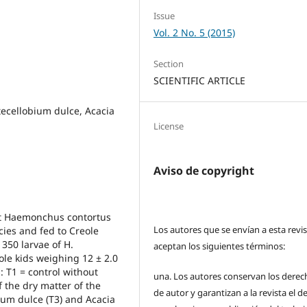
Issue
Vol. 2 No. 5 (2015)
Section
SCIENTIFIC ARTICLE
tecellobium dulce, Acacia
License
Aviso de copyright
nst Haemonchus contortus
Los autores que se envían a esta revi
cies and fed to Creole
 350 larvae of H.
aceptan los siguientes términos:
le kids weighing 12 ± 2.0
: T1 = control without
una.
Los autores conservan los derec
f the dry matter of the
de autor y garantizan a la revista el 
bium dulce (T3) and Acacia