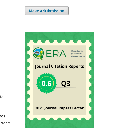
Make a Submission
sta
hos
derecho