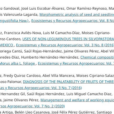
ez-Sandoval, José Luis Escobar-Álvarez, Omar Ramírez-Reynoso, Ma
uis Valenzuela-Lagarda,
Morphometric analysis of seed and seedlin
ngustifolia Haw.)
,
Ecosistemas y Recursos Agropecuarios: Vol. 8 No
z, Francisca Avilés-Nova, Luis M Camacho-Díaz, Moises Cipriano-
iroz-Cardozo,
USES OF NON-LEGUMINOUS TREES IN SILVOPASTORA
 MEXICO
,
Ecosistemas y Recursos Agropecuarios: Vol. 3 No. 8 (2016
riega Cantú, Saúl Rojas-Hernández, Jaime Olivares Pérez, Abel Vil
Paredes-Díaz, Humberto Hernández-Hernández,
Chemical composit
Morus alba L. foliage
,
Ecosistemas y Recursos Agropecuarios: Vol. 
z, Fredy Quiroz Cardoso, Abel Villa Mancera, Moises Cipriano-Salaz
noso Palomar,
DIAGNOSIS OF THE PALATABILITY OF FRUITS OF THRE
as y Recursos Agropecuarios: Vol. 3 No. 7 (2016)
Hernandez Gil, Saúl Rojas Hernández, Luis Miguel Camacho Diaz,
a, Jaime Olivares Pérez,
Management and welfare of working equi
sos Agropecuarios: Vol. 7 No. 2 (2020)
 Artiga, Belén Lleo Casanova, José Félix Pérez Gutiérrez, Santiago