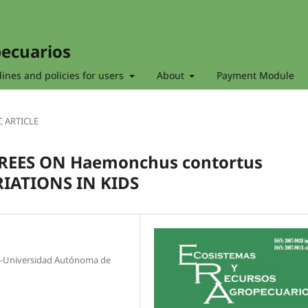
pecuarios
ines and policies for users
About
Payment Module
C ARTICLE
TREES ON Haemonchus contortus
IATIONS IN KIDS
ia-Universidad Autónoma de