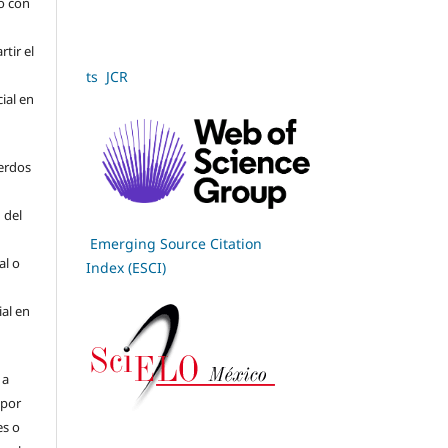
jo con
tir el
ts JCR
cial en
erdos
 del
Emerging Source Citation
al o
Index (ESCI)
ial en
 a
(por
es o