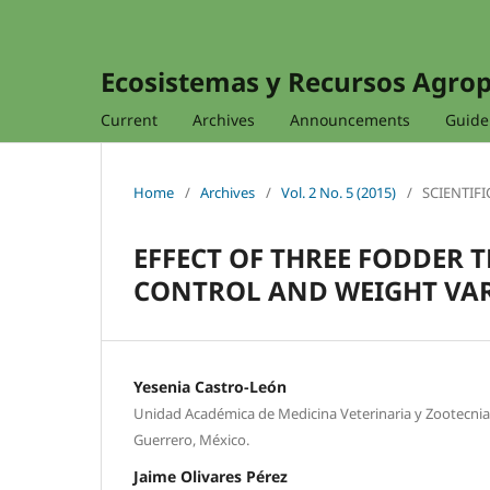
Ecosistemas y Recursos Agro
Current
Archives
Announcements
Guidel
Home
/
Archives
/
Vol. 2 No. 5 (2015)
/
SCIENTIFI
EFFECT OF THREE FODDER 
CONTROL AND WEIGHT VAR
Yesenia Castro-León
Unidad Académica de Medicina Veterinaria y Zootecn
Guerrero, México.
Jaime Olivares Pérez