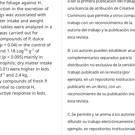
a ser la primera publicación del traba
 the foliage against H.
una licencia de atribución de Creative
tion in the excretion of
ggs was associated with
Commons que permite a otros compar
tter intake and weight
trabajo con un reconocimiento de la
riables were analyzed in a
autoría del trabajo y la publicación ini
was carried out for
esta revista.
compounds of P. dulce
 < 0.04) in the control of
10
-1
B.
Los autores pueden establecer acu
and 1.18 Log
g
of
 (p < 0.005) mainly in
complementarios separados para la
ophils; dry matter intake
distribución no exclusiva de la versión
0.01) were higher in kids
trabajo publicado en la revista (por
-1
 d
and 2.4 kg,
ejemplo, en un repositorio institucion
ry compounds of fresh P.
publicarlo en un libro), con un
tial to control H.
ctive response in kids.
reconocimiento de su publicación inic
esta revista.
C.
Se permite y se anima a los autores
difundir su trabajo electrónicamente 
ejemplo, en repositorios institucional