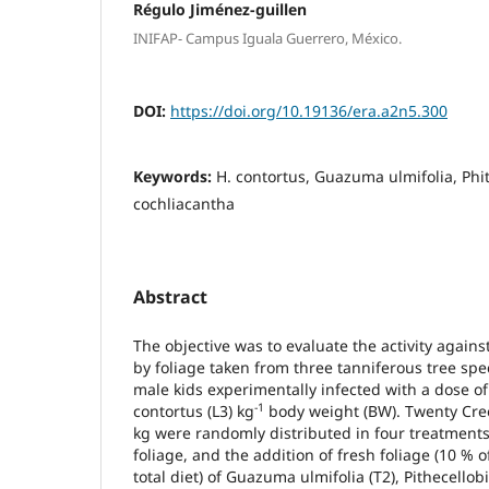
Régulo Jiménez-guillen
INIFAP- Campus Iguala Guerrero, México.
DOI:
https://doi.org/10.19136/era.a2n5.300
Keywords:
H. contortus, Guazuma ulmifolia, Phi
cochliacantha
Abstract
The objective was to evaluate the activity agai
by foliage taken from three tanniferous tree spe
male kids experimentally infected with a dose of
-1
contortus (L3) kg
body weight (BW). Twenty Creo
kg were randomly distributed in four treatments
foliage, and the addition of fresh foliage (10 % o
total diet) of Guazuma ulmifolia (T2), Pithecello