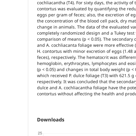
cochliacantha (T4). For sixty days, the activity of
contortus was evaluated by quantifying the reduc
eggs per gram of feces; also, the excretion of e
the concentration of the blood cell pack, dry ma
change in animals. The data of the evaluated va
completely randomized design and a Tukey test 
comparison of means (p < 0.05). The secondary 
and A. cochliacanta foliage were more effective (p
H. contortus with minor excretion of eggs (1.48 
feces), respectively. The hematocrit was different
hemoglobin, erythrocytes, lymphocytes and eosin
(p < 0.05) and changes in total body weight (p < 
which received P. dulce foliage (T3) with 621.5 g
respectively. It was concluded that the seconda
dulce and A. cochliacantha foliage have the poten
contortus without affecting the health and produ
Downloads