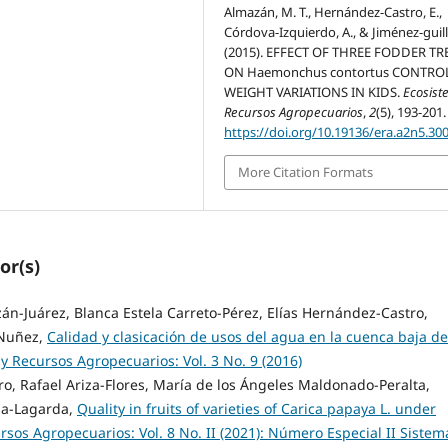
Almazán, M. T., Hernández-Castro, E.,
Córdova-Izquierdo, A., & Jiménez-guill
(2015). EFFECT OF THREE FODDER TR
ON Haemonchus contortus CONTRO
WEIGHT VARIATIONS IN KIDS.
Ecosist
Recursos Agropecuarios
,
2
(5), 193-201.
https://doi.org/10.19136/era.a2n5.30
More Citation Formats
or(s)
n-Juárez, Blanca Estela Carreto-Pérez, Elías Hernández-Castro,
-Nuñez,
Calidad y clasicación de usos del agua en la cuenca baja del
y Recursos Agropecuarios: Vol. 3 No. 9 (2016)
o, Rafael Ariza-Flores, María de los Ángeles Maldonado-Peralta,
ela-Lagarda,
Quality in fruits of varieties of Carica papaya L. under
sos Agropecuarios: Vol. 8 No. II (2021): Número Especial II Sistem