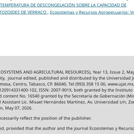
A TEMPERATURA DE DESCONGELACIÓN SOBRE LA CAPACIDAD DE
ATOZOIDES DE VERRACO
,
Ecosistemas y Recursos Agropecuarios: Vo
SYSTEMS AND AGRICULTURAL RESOURCES), Year 13, Issue 2, May
ity,
journal edited, published and distributed by the Universidad
ermosa, Centro, Tabasco, CP. 86040, Tel (993) 358 15 00, www.ujat.mx
-120914331400-102, ISSN: 2007-901X, both granted by the Instituto
 and content No. 16540 granted by the Secretaría de Gobernación (Mini
al Assistant Lic. Misael Hernández Martínez, Av. Universidad s/n, Zo
on, May 07, 2026.
ssarily reflect the position of the publisher.
ized, provided that the author and the journal Ecosistemas y Recur