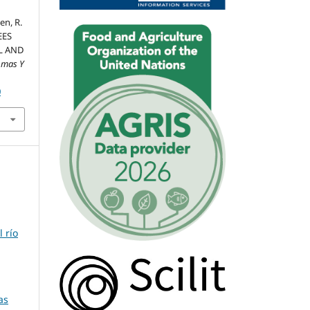
en, R.
EES
L AND
emas Y
0
 río
as