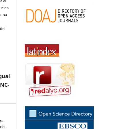
e el
cir a
 una
 del
gual
-NC-
s-
cia-