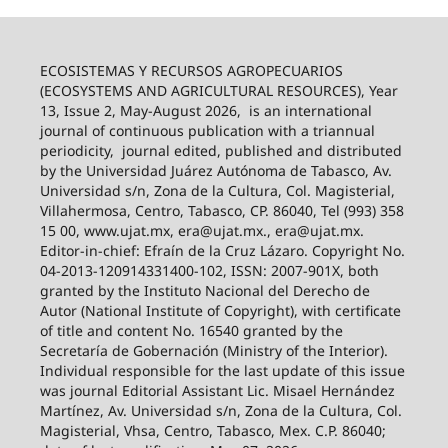
ECOSISTEMAS Y RECURSOS AGROPECUARIOS
(ECOSYSTEMS AND AGRICULTURAL RESOURCES), Year
13, Issue 2, May-August 2026,
is an international
journal of continuous publication with a triannual
periodicity,
journal edited, published and distributed
by the Universidad Juárez Autónoma de Tabasco, Av.
Universidad s/n, Zona de la Cultura, Col. Magisterial,
Villahermosa, Centro, Tabasco, CP. 86040, Tel (993) 358
15 00, www.ujat.mx, era@ujat.mx., era@ujat.mx.
Editor-in-chief: Efraín de la Cruz Lázaro. Copyright No.
04-2013-120914331400-102, ISSN: 2007-901X, both
granted by the Instituto Nacional del Derecho de
Autor (National Institute of Copyright), with certificate
of title and content No. 16540 granted by the
Secretaría de Gobernación (Ministry of the Interior).
Individual responsible for the last update of this issue
was journal Editorial Assistant Lic. Misael Hernández
Martínez, Av. Universidad s/n, Zona de la Cultura, Col.
Magisterial, Vhsa, Centro, Tabasco, Mex. C.P. 86040;