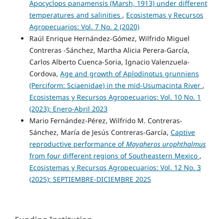
Apocyclops panamensis (Marsh, 1913) under different
temperatures and salinities
,
Ecosistemas y Recursos
Agropecuarios: Vol. 7 No. 2 (2020)
Raúl Enrique Hernández-Gómez, Wilfrido Miguel
Contreras -Sánchez, Martha Alicia Perera-García,
Carlos Alberto Cuenca-Soria, Ignacio Valenzuela-
Cordova,
Age and growth of Aplodinotus grunniens
(Perciform: Sciaenidae) in the mid-Usumacinta River
,
Ecosistemas y Recursos Agropecuarios: Vol. 10 No. 1
(2023): Enero-Abril 2023
Mario Fernández-Pérez, Wilfrido M. Contreras-
Sánchez, María de Jesús Contreras-García,
Captive
reproductive performance of
Mayaheros urophthalmus
from four different regions of Southeastern Mexico
,
Ecosistemas y Recursos Agropecuarios: Vol. 12 No. 3
(2025): SEPTIEMBRE-DICIEMBRE 2025