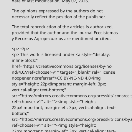
date of last modification, May 07, 2026.
The opinions expressed by the authors do not
necessarily reflect the position of the publisher.
The total reproduction of the articles is authorized,
provided that the author and the journal Ecosistemas
y Recursos Agropecuarios are mentioned or cited.
<p> </p>
<p> This work is licensed under <a style="display:
inline-block;"
href="https://creativecommons.org/licenses/by-nc-
nd/4.0/?ref=chooser-v1" target="_blank" rel="license
noopener noreferrer">CC BY-NC-ND 4.0<img
style="height: 22px!important; margin-left: 3px;
vertical-align: text-bottom;"
src="https://mirrors.creativecommons.org/presskit/icons/cc.
ref=chooser-v1" alt=""><img style="height:
22px!important; margin-left: 3px; vertical-align: text-
bottom;"
src="https://mirrors.creativecommons.org/presskit/icons/by.
ref=chooser-v1" alt=""><img style="height:
22px!important; margin-left: 3px; vertical-align: text-