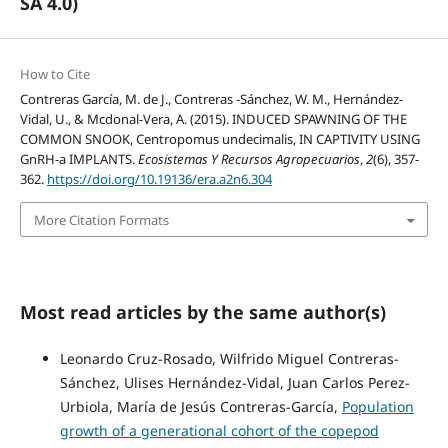
SA 4.0)
How to Cite
Contreras García, M. de J., Contreras -Sánchez, W. M., Hernández-
Vidal, U., & Mcdonal-Vera, A. (2015). INDUCED SPAWNING OF THE
COMMON SNOOK, Centropomus undecimalis, IN CAPTIVITY USING
GnRH-a IMPLANTS.
Ecosistemas Y Recursos Agropecuarios
,
2
(6), 357-
362.
https://doi.org/10.19136/era.a2n6.304
More Citation Formats
Most read articles by the same author(s)
Leonardo Cruz-Rosado, Wilfrido Miguel Contreras-
Sánchez, Ulises Hernández-Vidal, Juan Carlos Perez-
Urbiola, María de Jesús Contreras-García,
Population
growth of a generational cohort of the copepod