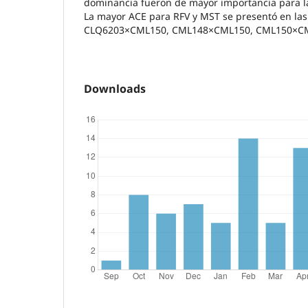
dominancia fueron de mayor importancia para la
La mayor ACE para RFV y MST se presentó en las
CLQ6203×CML150, CML148×CML150, CML150×CM
Downloads