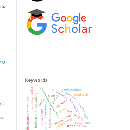
ito-
IMO
Keywords
phakopsora pachyrhizi
thermodynamics
o. niloticus
microalgae
h. contortus
food web
induction to spawning
trees
gnrh-a
dissipative structures
snook
heritability
soybean
genetic correlation
p.
)
quality eggs
fruits
soybean rust
risk analysis
zoea stage
brown swiss
to-
palatability
ruminants
trophic flow