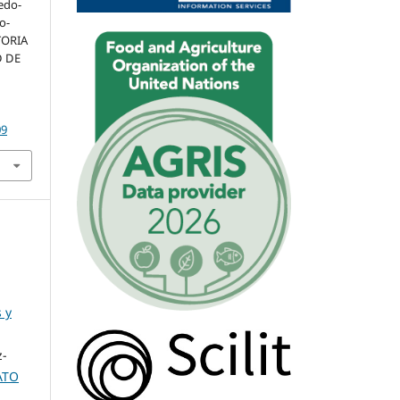
ledo-
o-
TORIA
D DE
09
 y
z-
ATO