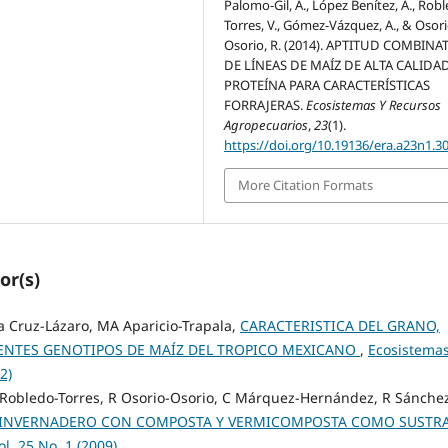
Palomo-Gil, A., López Benítez, A., Rob
Torres, V., Gómez-Vázquez, A., & Osori
Osorio, R. (2014). APTITUD COMBINA
DE LÍNEAS DE MAÍZ DE ALTA CALIDA
PROTEÍNA PARA CARACTERÍSTICAS
FORRAJERAS.
Ecosistemas Y Recursos
Agropecuarios
,
23
(1).
https://doi.org/10.19136/era.a23n1.3
More Citation Formats
or(s)
la Cruz-Lázaro, MA Aparicio-Trapala,
CARACTERISTICA DEL GRANO,
RENTES GENOTIPOS DE MAÍZ DEL TROPICO MEXICANO
,
Ecosistemas
2)
V Robledo-Torres, R Osorio-Osorio, C Márquez-Hernández, R Sánche
 INVERNADERO CON COMPOSTA Y VERMICOMPOSTA COMO SUSTR
l. 25 No. 1 (2009)