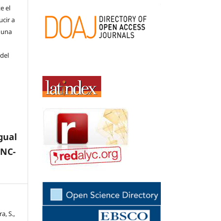
e el
cir a
 una
 del
gual
-NC-
a, S.,