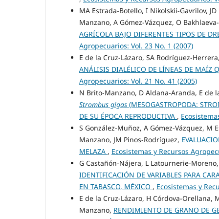
MA Estrada-Botello, I Nikolskii-Gavrilov, J
Manzano, A Gómez-Vázquez, O Bakhlaeva
AGRÍCOLA BAJO DIFERENTES TIPOS DE D
Agropecuarios: Vol. 23 No. 1 (2007)
E de la Cruz-Lázaro, SA Rodríguez-Herrera
ANÁLISIS DIALÉLICO DE LÍNEAS DE MAÍZ
Agropecuarios: Vol. 21 No. 41 (2005)
N Brito-Manzano, D Aldana-Aranda, E de l
Strombus gigas
(MESOGASTROPODA: STROM
DE SU ÉPOCA REPRODUCTIVA
,
Ecosistemas
S González-Muñoz, A Gómez-Vázquez, M Est
Manzano, JM Pinos-Rodríguez,
EVALUACI
MELAZA
,
Ecosistemas y Recursos Agropecua
G Castañón-Nájera, L Latournerie-Moreno, 
IDENTIFICACIÓN DE VARIABLES PARA CA
EN TABASCO, MÉXICO
,
Ecosistemas y Recu
E de la Cruz-Lázaro, H Córdova-Orellana, 
Manzano,
RENDIMIENTO DE GRANO DE GE