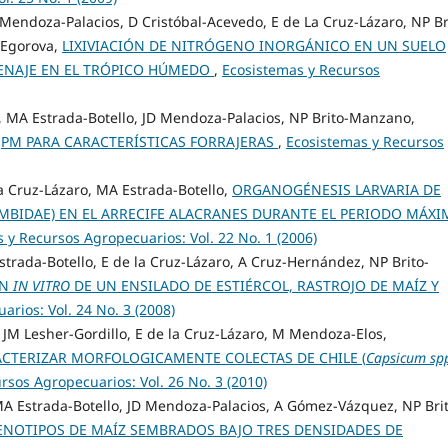
D Mendoza-Palacios, D Cristóbal-Acevedo, E de La Cruz-Lázaro, NP Br
-Egorova,
LIXIVIACIÓN DE NITRÓGENO INORGÁNICO EN UN SUELO
RENAJE EN EL TRÓPICO HÚMEDO
,
Ecosistemas y Recursos
, MA Estrada-Botello, JD Mendoza-Palacios, NP Brito-Manzano,
 QPM PARA CARACTERÍSTICAS FORRAJERAS
,
Ecosistemas y Recursos
a Cruz-Lázaro, MA Estrada-Botello,
ORGANOGÉNESIS LARVARIA DE
BIDAE) EN EL ARRECIFE ALACRANES DURANTE EL PERIODO MÁX
 y Recursos Agropecuarios: Vol. 22 No. 1 (2006)
rada-Botello, E de la Cruz-Lázaro, A Cruz-Hernández, NP Brito-
ON
IN VITRO
DE UN ENSILADO DE ESTIÉRCOL, RASTROJO DE MAÍZ Y
rios: Vol. 24 No. 3 (2008)
JM Lesher-Gordillo, E de la Cruz-Lázaro, M Mendoza-Elos,
RACTERIZAR MORFOLOGICAMENTE COLECTAS DE CHILE (
Capsicum sp
rsos Agropecuarios: Vol. 26 No. 3 (2010)
MA Estrada-Botello, JD Mendoza-Palacios, A Gómez-Vázquez, NP Bri
NOTIPOS DE MAÍZ SEMBRADOS BAJO TRES DENSIDADES DE