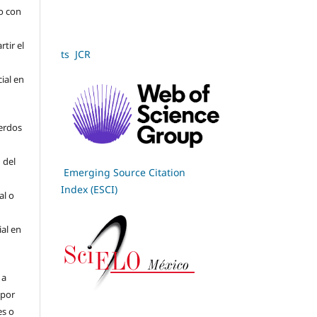
jo con
tir el
ts JCR
cial en
erdos
 del
Emerging Source Citation
Index (ESCI)
al o
ial en
 a
(por
es o