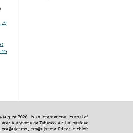
a-
. 25
NO
EDO
-August 2026,
is an international journal of
 Juárez Autónoma de Tabasco, Av. Universidad
, era@ujat.mx., era@ujat.mx. Editor-in-chief: