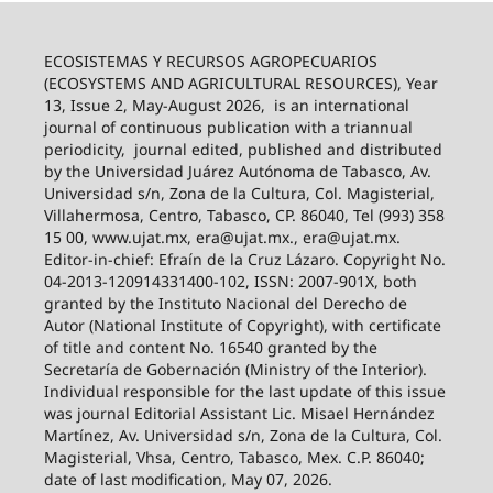
ECOSISTEMAS Y RECURSOS AGROPECUARIOS
(ECOSYSTEMS AND AGRICULTURAL RESOURCES), Year
13, Issue 2, May-August 2026,
is an international
journal of continuous publication with a triannual
periodicity,
journal edited, published and distributed
by the Universidad Juárez Autónoma de Tabasco, Av.
Universidad s/n, Zona de la Cultura, Col. Magisterial,
Villahermosa, Centro, Tabasco, CP. 86040, Tel (993) 358
15 00, www.ujat.mx, era@ujat.mx., era@ujat.mx.
Editor-in-chief: Efraín de la Cruz Lázaro. Copyright No.
04-2013-120914331400-102, ISSN: 2007-901X, both
granted by the Instituto Nacional del Derecho de
Autor (National Institute of Copyright), with certificate
of title and content No. 16540 granted by the
Secretaría de Gobernación (Ministry of the Interior).
Individual responsible for the last update of this issue
was journal Editorial Assistant Lic. Misael Hernández
Martínez, Av. Universidad s/n, Zona de la Cultura, Col.
Magisterial, Vhsa, Centro, Tabasco, Mex. C.P. 86040;
date of last modification, May 07, 2026.