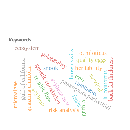
Keywords
ecosystem
brown swiss
o. niloticus
palatability
quality eggs
back fat thickness
gulf of california
genetic correlation
snook
heritability
guazuma ulmifolia
h. contortus
survival
trees
trophic flow
soybean rust
phakopsora pachyrhizi
ruminants
microalgae
soybean
fruits
gnrh-a
risk analysis