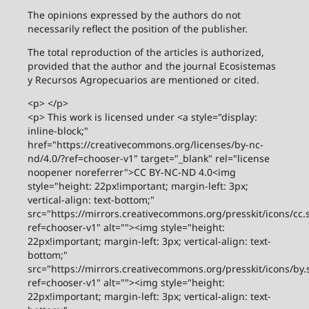
The opinions expressed by the authors do not
necessarily reflect the position of the publisher.
The total reproduction of the articles is authorized,
provided that the author and the journal Ecosistemas
y Recursos Agropecuarios are mentioned or cited.
<p> </p>
<p> This work is licensed under <a style="display:
inline-block;"
href="https://creativecommons.org/licenses/by-nc-
nd/4.0/?ref=chooser-v1" target="_blank" rel="license
noopener noreferrer">CC BY-NC-ND 4.0<img
style="height: 22px!important; margin-left: 3px;
vertical-align: text-bottom;"
src="https://mirrors.creativecommons.org/presskit/icons/cc.
ref=chooser-v1" alt=""><img style="height:
22px!important; margin-left: 3px; vertical-align: text-
bottom;"
src="https://mirrors.creativecommons.org/presskit/icons/by.
ref=chooser-v1" alt=""><img style="height:
22px!important; margin-left: 3px; vertical-align: text-