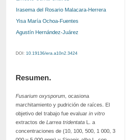
Irasema del Rosario Malacara-Herrera
Yisa María Ochoa-Fuentes
Agustín Hernández-Juárez
DOI:
10.19136/era.a10n2.3424
Resumen.
Fusarium oxysporum
, ocasiona 
marchitamiento y pudrición de raíces. El 
objetivo del trabajo fue evaluar 
in vitro
extractos de 
Larrea tridentata
 L. a 
concentraciones de (10, 100, 500, 1 000, 3 
000 y 5 000 ppm) y 
Sinapis alba
 L. con 