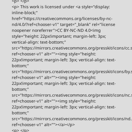
<p> </p>
<p> This work is licensed under <a style="display:
inline-block;"
href="https://creativecommons.org/licenses/by-nc-
nd/4.0/?ref=chooser-v1" target="_blank" rel="license
noopener noreferrer">CC BY-NC-ND 4.0<img
style="height: 22px!important; margin-left: 3px;
vertical-align: text-bottom;"
src="https://mirrors.creativecommons.org/presskit/icons/cc.
ref=chooser-v1" alt=""><img style="height:
22px!important; margin-left: 3px; vertical-align: text-
bottom;"
src="https://mirrors.creativecommons.org/presskit/icons/by.
ref=chooser-v1" alt=""><img style="height:
22px!important; margin-left: 3px; vertical-align: text-
bottom;"
src="https://mirrors.creativecommons.org/presskit/icons/nc.
ref=chooser-v1" alt=""><img style="height:
22px!important; margin-left: 3px; vertical-align: text-
bottom;"
src="https://mirrors.creativecommons.org/presskit/icons/nd
ref=chooser-v1" alt=""></a></p>
<p> </p>