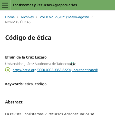
Ecosistemas y Recursos Agropecuarios
Home
/
Archives
/
Vol. 8 No. 2 (2021): Mayo-Agosto
/
NORMAS ÉTICAS
Código de ética
Efraín de la Cruz Lázaro
Universidad Juárez Autónoma de Tabasco
http://orcid.org/0000-0002-3353-6229 (unauthenticated)
Keywords:
ética, código
Abstract
La revista Ecosistemas y Recursos Agropecuarios se