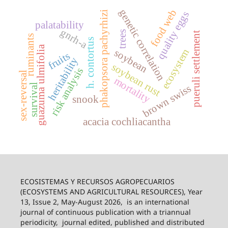
genetic correlation
food web
phakopsora pachyrhizi
quality eggs
palatability
gnrh-a
trees
pueruli settlement
ruminants
h. contortus
guazuma ulmifolia
ecosystem
soybean
fruits
heritability
soybean rust
risk analysis
sex-reversal
mortality
survival
brown swiss
snook
acacia cochliacantha
ECOSISTEMAS Y RECURSOS AGROPECUARIOS
(ECOSYSTEMS AND AGRICULTURAL RESOURCES), Year
13, Issue 2, May-August 2026,
is an international
journal of continuous publication with a triannual
periodicity,
journal edited, published and distributed