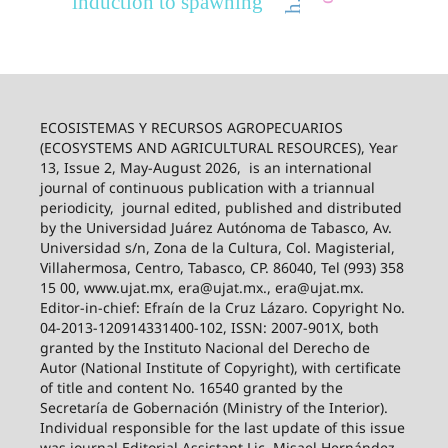
induction to spawning
ECOSISTEMAS Y RECURSOS AGROPECUARIOS
(ECOSYSTEMS AND AGRICULTURAL RESOURCES), Year
13, Issue 2, May-August 2026,
is an international
journal of continuous publication with a triannual
periodicity,
journal edited, published and distributed
by the Universidad Juárez Autónoma de Tabasco, Av.
Universidad s/n, Zona de la Cultura, Col. Magisterial,
Villahermosa, Centro, Tabasco, CP. 86040, Tel (993) 358
15 00, www.ujat.mx, era@ujat.mx., era@ujat.mx.
Editor-in-chief: Efraín de la Cruz Lázaro. Copyright No.
04-2013-120914331400-102, ISSN: 2007-901X, both
granted by the Instituto Nacional del Derecho de
Autor (National Institute of Copyright), with certificate
of title and content No. 16540 granted by the
Secretaría de Gobernación (Ministry of the Interior).
Individual responsible for the last update of this issue
was journal Editorial Assistant Lic. Misael Hernández