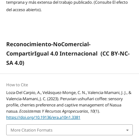
temprana y más extensa del trabajo publicado. (Consulte El efecto
del acceso abierto).
Reconocimiento-NoComercial-
CompartirIgual 4.0 Internacional
(CC BY-NC-
SA 4.0)
How to Cite
Loza-Del Carpio, A., Velásquez-Monge, C. N., Valencia-Mamani, J. J., &
Valencia-Mamani, J. C. (2023). Peruvian ushuñari coffee: sensory
profile, cherries preference and captive management of Nasua
nasua.
Ecosistemas Y Recursos Agropecuarios
,
10
(1).
https://doi.org/10.19136/era.a10n1.3381
More Citation Formats