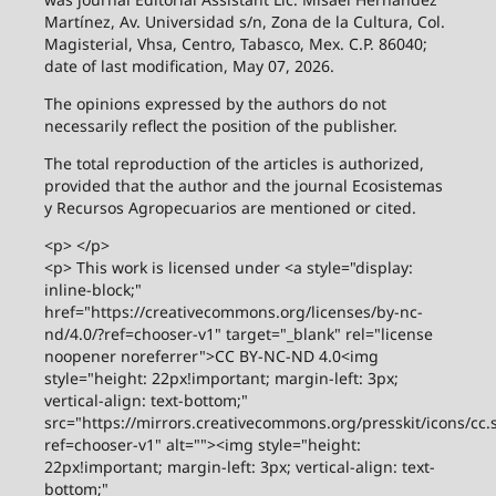
Martínez, Av. Universidad s/n, Zona de la Cultura, Col.
Magisterial, Vhsa, Centro, Tabasco, Mex. C.P. 86040;
date of last modification, May 07, 2026.
The opinions expressed by the authors do not
necessarily reflect the position of the publisher.
The total reproduction of the articles is authorized,
provided that the author and the journal Ecosistemas
y Recursos Agropecuarios are mentioned or cited.
<p> </p>
<p> This work is licensed under <a style="display:
inline-block;"
href="https://creativecommons.org/licenses/by-nc-
nd/4.0/?ref=chooser-v1" target="_blank" rel="license
noopener noreferrer">CC BY-NC-ND 4.0<img
style="height: 22px!important; margin-left: 3px;
vertical-align: text-bottom;"
src="https://mirrors.creativecommons.org/presskit/icons/cc.
ref=chooser-v1" alt=""><img style="height:
22px!important; margin-left: 3px; vertical-align: text-
bottom;"