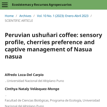
Ecosistemas y Recursos Agropecuarios
Home
/
Archives
/
Vol. 10 No. 1 (2023): Enero-Abril 2023
/
SCIENTIFIC ARTICLE
Peruvian ushuñari coffee: sensory
profile, cherries preference and
captive management of Nasua
nasua
Alfredo Loza-Del Carpio
,
Universidad Nacional del Altiplano Puno
Cinthya Nataly Velásquez-Monge
,
Facultad de Ciencias Biológicas, Programa de Ecología, Universidad
Nacional del Altiplano Puno