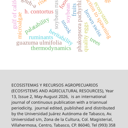
gulf of california
induction to spawning
gnrh-a
phakopsora pachyrhizi
soybean rust
ecosystem
soybean
fruits
h. contortus
brown swiss
microalgae
palatability
snook
quality eggs
heritability
ruminants
trees
guazuma ulmifolia
thermodynamics
ECOSISTEMAS Y RECURSOS AGROPECUARIOS
(ECOSYSTEMS AND AGRICULTURAL RESOURCES), Year
13, Issue 2, May-August 2026,
is an international
journal of continuous publication with a triannual
periodicity,
journal edited, published and distributed
by the Universidad Juárez Autónoma de Tabasco, Av.
Universidad s/n, Zona de la Cultura, Col. Magisterial,
Villahermosa, Centro, Tabasco, CP. 86040, Tel (993) 358