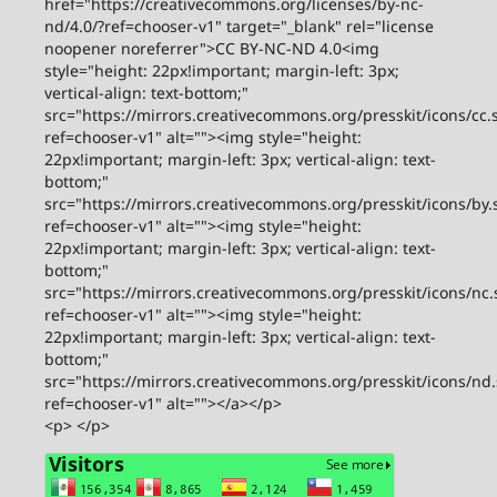
href="https://creativecommons.org/licenses/by-nc-
nd/4.0/?ref=chooser-v1" target="_blank" rel="license
noopener noreferrer">CC BY-NC-ND 4.0<img
style="height: 22px!important; margin-left: 3px;
vertical-align: text-bottom;"
src="https://mirrors.creativecommons.org/presskit/icons/cc.
ref=chooser-v1" alt=""><img style="height:
22px!important; margin-left: 3px; vertical-align: text-
bottom;"
src="https://mirrors.creativecommons.org/presskit/icons/by.
ref=chooser-v1" alt=""><img style="height:
22px!important; margin-left: 3px; vertical-align: text-
bottom;"
src="https://mirrors.creativecommons.org/presskit/icons/nc.
ref=chooser-v1" alt=""><img style="height:
22px!important; margin-left: 3px; vertical-align: text-
bottom;"
src="https://mirrors.creativecommons.org/presskit/icons/nd
ref=chooser-v1" alt=""></a></p>
<p> </p>