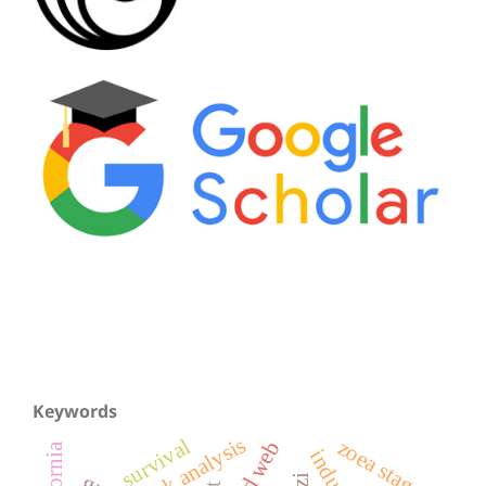
Keywords
risk analysis
survival
zoea stage
food web