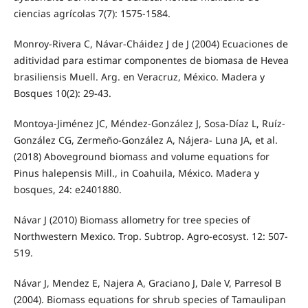
ciencias agrícolas 7(7): 1575-1584.
Monroy-Rivera C, Návar-Cháidez J de J (2004) Ecuaciones de
aditividad para estimar componentes de biomasa de Hevea
brasiliensis Muell. Arg. en Veracruz, México. Madera y
Bosques 10(2): 29-43.
Montoya-Jiménez JC, Méndez-González J, Sosa-Díaz L, Ruíz-
González CG, Zermeño-González A, Nájera- Luna JA, et al.
(2018) Aboveground biomass and volume equations for
Pinus halepensis Mill., in Coahuila, México. Madera y
bosques, 24: e2401880.
Návar J (2010) Biomass allometry for tree species of
Northwestern Mexico. Trop. Subtrop. Agro-ecosyst. 12: 507-
519.
Návar J, Mendez E, Najera A, Graciano J, Dale V, Parresol B
(2004). Biomass equations for shrub species of Tamaulipan