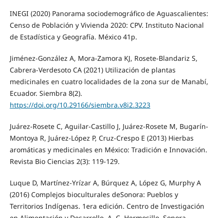
INEGI (2020) Panorama sociodemográfico de Aguascalientes:
Censo de Población y Vivienda 2020: CPV. Instituto Nacional
de Estadística y Geografía. México 41p.
Jiménez-González A, Mora-Zamora KJ, Rosete-Blandariz S,
Cabrera-Verdesoto CA (2021) Utilización de plantas
medicinales en cuatro localidades de la zona sur de Manabí,
Ecuador. Siembra 8(2).
https://doi.org/10.29166/siembra.v8i2.3223
Juárez-Rosete C, Aguilar-Castillo J, Juárez-Rosete M, Bugarín-
Montoya R, Juárez-López P, Cruz-Crespo E (2013) Hierbas
aromáticas y medicinales en México: Tradición e Innovación.
Revista Bio Ciencias 2(3): 119-129.
Luque D, Martínez-Yrízar A, Búrquez A, López G, Murphy A
(2016) Complejos bioculturales deSonora: Pueblos y
Territorios Indígenas. 1era edición. Centro de Investigación
en Alimentación y Desarrollo, A. C. Hermosillo, Sonora,