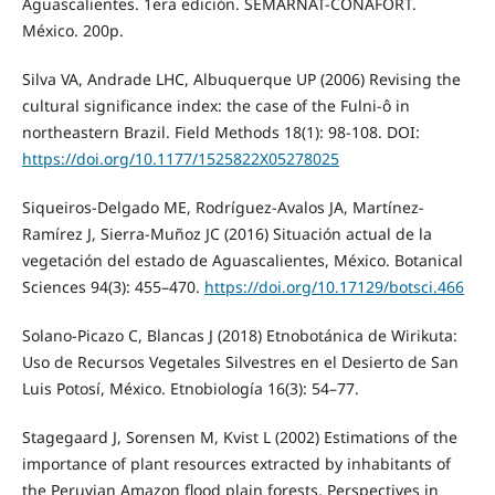
Aguascalientes. 1era edición. SEMARNAT-CONAFORT.
México. 200p.
Silva VA, Andrade LHC, Albuquerque UP (2006) Revising the
cultural significance index: the case of the Fulni-ô in
northeastern Brazil. Field Methods 18(1): 98-108. DOI:
https://doi.org/10.1177/1525822X05278025
Siqueiros-Delgado ME, Rodríguez-Avalos JA, Martínez-
Ramírez J, Sierra-Muñoz JC (2016) Situación actual de la
vegetación del estado de Aguascalientes, México. Botanical
Sciences 94(3): 455–470.
https://doi.org/10.17129/botsci.466
Solano-Picazo C, Blancas J (2018) Etnobotánica de Wirikuta:
Uso de Recursos Vegetales Silvestres en el Desierto de San
Luis Potosí, México. Etnobiología 16(3): 54–77.
Stagegaard J, Sorensen M, Kvist L (2002) Estimations of the
importance of plant resources extracted by inhabitants of
the Peruvian Amazon flood plain forests. Perspectives in