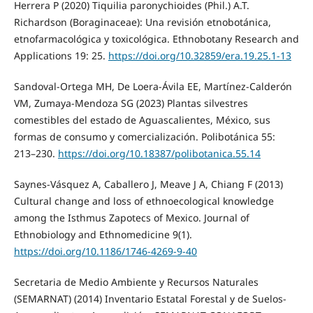
Herrera P (2020) Tiquilia paronychioides (Phil.) A.T.
Richardson (Boraginaceae): Una revisión etnobotánica,
etnofarmacológica y toxicológica. Ethnobotany Research and
Applications 19: 25.
https://doi.org/10.32859/era.19.25.1-13
Sandoval-Ortega MH, De Loera-Ávila EE, Martínez-Calderón
VM, Zumaya-Mendoza SG (2023) Plantas silvestres
comestibles del estado de Aguascalientes, México, sus
formas de consumo y comercialización. Polibotánica 55:
213–230.
https://doi.org/10.18387/polibotanica.55.14
Saynes-Vásquez A, Caballero J, Meave J A, Chiang F (2013)
Cultural change and loss of ethnoecological knowledge
among the Isthmus Zapotecs of Mexico. Journal of
Ethnobiology and Ethnomedicine 9(1).
https://doi.org/10.1186/1746-4269-9-40
Secretaria de Medio Ambiente y Recursos Naturales
(SEMARNAT) (2014) Inventario Estatal Forestal y de Suelos-