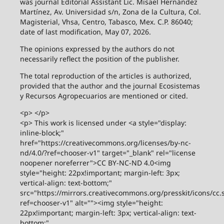
was journal Editorial Assistant Lic. Misael Hernández
Martínez, Av. Universidad s/n, Zona de la Cultura, Col.
Magisterial, Vhsa, Centro, Tabasco, Mex. C.P. 86040;
date of last modification, May 07, 2026.
The opinions expressed by the authors do not
necessarily reflect the position of the publisher.
The total reproduction of the articles is authorized,
provided that the author and the journal Ecosistemas
y Recursos Agropecuarios are mentioned or cited.
<p> </p>
<p> This work is licensed under <a style="display:
inline-block;"
href="https://creativecommons.org/licenses/by-nc-
nd/4.0/?ref=chooser-v1" target="_blank" rel="license
noopener noreferrer">CC BY-NC-ND 4.0<img
style="height: 22px!important; margin-left: 3px;
vertical-align: text-bottom;"
src="https://mirrors.creativecommons.org/presskit/icons/cc.
ref=chooser-v1" alt=""><img style="height:
22px!important; margin-left: 3px; vertical-align: text-
bottom;"