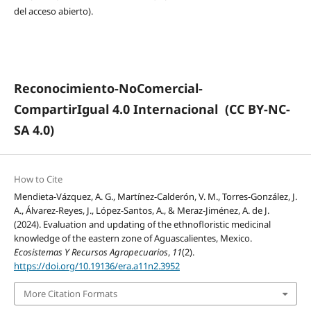
del acceso abierto).
Reconocimiento-NoComercial-
CompartirIgual 4.0 Internacional
(CC BY-NC-
SA 4.0)
How to Cite
Mendieta-Vázquez, A. G., Martínez-Calderón, V. M., Torres-González, J.
A., Álvarez-Reyes, J., López-Santos, A., & Meraz-Jiménez, A. de J.
(2024). Evaluation and updating of the ethnofloristic medicinal
knowledge of the eastern zone of Aguascalientes, Mexico.
Ecosistemas Y Recursos Agropecuarios
,
11
(2).
https://doi.org/10.19136/era.a11n2.3952
More Citation Formats