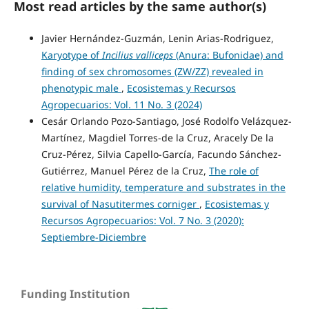
Most read articles by the same author(s)
Javier Hernández-Guzmán, Lenin Arias-Rodriguez,
Karyotype of
Incilius valliceps
(Anura: Bufonidae) and
finding of sex chromosomes (ZW/ZZ) revealed in
phenotypic male
,
Ecosistemas y Recursos
Agropecuarios: Vol. 11 No. 3 (2024)
Cesár Orlando Pozo-Santiago, José Rodolfo Velázquez-
Martínez, Magdiel Torres-de la Cruz, Aracely De la
Cruz-Pérez, Silvia Capello-García, Facundo Sánchez-
Gutiérrez, Manuel Pérez de la Cruz,
The role of
relative humidity, temperature and substrates in the
survival of Nasutitermes corniger
,
Ecosistemas y
Recursos Agropecuarios: Vol. 7 No. 3 (2020):
Septiembre-Diciembre
Funding Institution