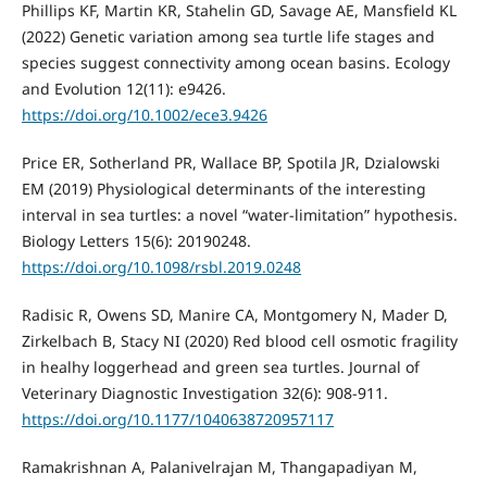
Phillips KF, Martin KR, Stahelin GD, Savage AE, Mansfield KL
(2022) Genetic variation among sea turtle life stages and
species suggest connectivity among ocean basins. Ecology
and Evolution 12(11): e9426.
https://doi.org/10.1002/ece3.9426
Price ER, Sotherland PR, Wallace BP, Spotila JR, Dzialowski
EM (2019) Physiological determinants of the interesting
interval in sea turtles: a novel “water-limitation” hypothesis.
Biology Letters 15(6): 20190248.
https://doi.org/10.1098/rsbl.2019.0248
Radisic R, Owens SD, Manire CA, Montgomery N, Mader D,
Zirkelbach B, Stacy NI (2020) Red blood cell osmotic fragility
in healhy loggerhead and green sea turtles. Journal of
Veterinary Diagnostic Investigation 32(6): 908-911.
https://doi.org/10.1177/1040638720957117
Ramakrishnan A, Palanivelrajan M, Thangapadiyan M,