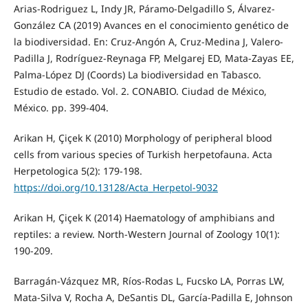
Arias-Rodriguez L, Indy JR, Páramo-Delgadillo S, Álvarez-
González CA (2019) Avances en el conocimiento genético de
la biodiversidad. En: Cruz-Angón A, Cruz-Medina J, Valero-
Padilla J, Rodríguez-Reynaga FP, Melgarej ED, Mata-Zayas EE,
Palma-López DJ (Coords) La biodiversidad en Tabasco.
Estudio de estado. Vol. 2. CONABIO. Ciudad de México,
México. pp. 399-404.
Arikan H, Çiçek K (2010) Morphology of peripheral blood
cells from various species of Turkish herpetofauna. Acta
Herpetologica 5(2): 179-198.
https://doi.org/10.13128/Acta_Herpetol-9032
Arikan H, Çiçek K (2014) Haematology of amphibians and
reptiles: a review. North-Western Journal of Zoology 10(1):
190-209.
Barragán-Vázquez MR, Ríos-Rodas L, Fucsko LA, Porras LW,
Mata-Silva V, Rocha A, DeSantis DL, García-Padilla E, Johnson