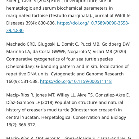
Soler J, Lavin S (2003) Effect of venipuncture site on
hematologic and serum biochemical parameters in
marginated tortoise (Testudo marginata). Journal of Wildlife
Diseases 39(4): 830-836.
https://doi.org/10.7589/0090-3558-
39.4.830
Machado CRD, Glugoski L, Domit C, Pucci MB, Goldberg DW,
Marinho LA, da Costa GWWF, Nogaroto V, Vicari MR (2020)
Comparative cytogenetics of four sea turtle species
(Cheloniidae): G-banding pattern and in situ localization of
repetitive DNA units. Cytogenetic and Genome Research
160(9): 531-538.
https://doi.org/10.1159/000511118
Macíp-Ríos R, Jones MT, Willey LL, Akre TS, González-Akre E,
Díaz-Gamboa LF (2018) Population structure and natural
history of creaser´s mud turtle (Kinosternon creaseri) in
central Yucatán. Herpetological Conservation and Biology
13(2): 366-372.
Macíp-Ríos R, Ontiveros R, López-Alcaide S, Casas-Andreu G