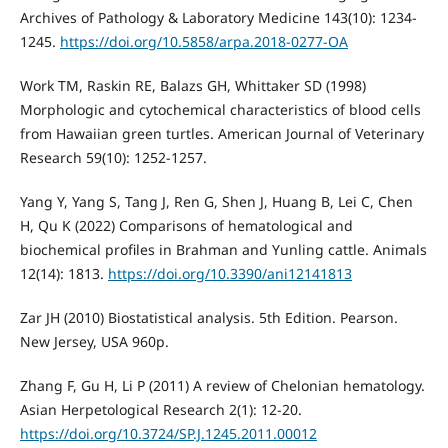
Archives of Pathology & Laboratory Medicine 143(10): 1234-
1245.
https://doi.org/10.5858/arpa.2018-0277-OA
Work TM, Raskin RE, Balazs GH, Whittaker SD (1998)
Morphologic and cytochemical characteristics of blood cells
from Hawaiian green turtles. American Journal of Veterinary
Research 59(10): 1252-1257.
Yang Y, Yang S, Tang J, Ren G, Shen J, Huang B, Lei C, Chen
H, Qu K (2022) Comparisons of hematological and
biochemical profiles in Brahman and Yunling cattle. Animals
12(14): 1813.
https://doi.org/10.3390/ani12141813
Zar JH (2010) Biostatistical analysis. 5th Edition. Pearson.
New Jersey, USA 960p.
Zhang F, Gu H, Li P (2011) A review of Chelonian hematology.
Asian Herpetological Research 2(1): 12-20.
https://doi.org/10.3724/SP.J.1245.2011.00012