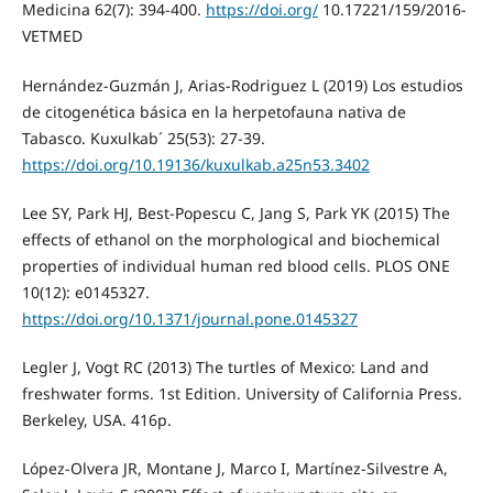
Medicina 62(7): 394-400.
https://doi.org/
10.17221/159/2016-
VETMED
Hernández-Guzmán J, Arias-Rodriguez L (2019) Los estudios
de citogenética básica en la herpetofauna nativa de
Tabasco. Kuxulkab´ 25(53): 27-39.
https://doi.org/10.19136/kuxulkab.a25n53.3402
Lee SY, Park HJ, Best-Popescu C, Jang S, Park YK (2015) The
effects of ethanol on the morphological and biochemical
properties of individual human red blood cells. PLOS ONE
10(12): e0145327.
https://doi.org/10.1371/journal.pone.0145327
Legler J, Vogt RC (2013) The turtles of Mexico: Land and
freshwater forms. 1st Edition. University of California Press.
Berkeley, USA. 416p.
López-Olvera JR, Montane J, Marco I, Martínez-Silvestre A,