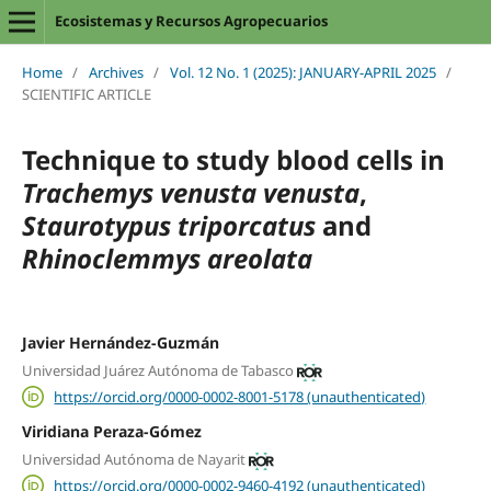
Ecosistemas y Recursos Agropecuarios
Home
/
Archives
/
Vol. 12 No. 1 (2025): JANUARY-APRIL 2025
/
SCIENTIFIC ARTICLE
Technique to study blood cells in
Trachemys venusta venusta
,
Staurotypus triporcatus
and
Rhinoclemmys areolata
Javier Hernández-Guzmán
Universidad Juárez Autónoma de Tabasco
https://orcid.org/0000-0002-8001-5178 (unauthenticated)
Viridiana Peraza-Gómez
Universidad Autónoma de Nayarit
https://orcid.org/0000-0002-9460-4192 (unauthenticated)