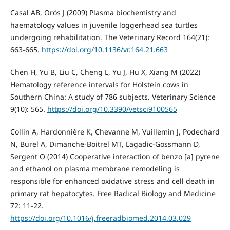
Casal AB, Orós J (2009) Plasma biochemistry and
haematology values in juvenile loggerhead sea turtles
undergoing rehabilitation. The Veterinary Record 164(21):
663-665.
https://doi.org/10.1136/vr.164.21.663
Chen H, Yu B, Liu C, Cheng L, Yu J, Hu X, Xiang M (2022)
Hematology reference intervals for Holstein cows in
Southern China: A study of 786 subjects. Veterinary Science
9(10): 565.
https://doi.org/10.3390/vetsci9100565
Collin A, Hardonnière K, Chevanne M, Vuillemin J, Podechard
N, Burel A, Dimanche-Boitrel MT, Lagadic-Gossmann D,
Sergent O (2014) Cooperative interaction of benzo [a] pyrene
and ethanol on plasma membrane remodeling is
responsible for enhanced oxidative stress and cell death in
primary rat hepatocytes. Free Radical Biology and Medicine
72: 11-22.
https://doi.org/10.1016/j.freeradbiomed.2014.03.029