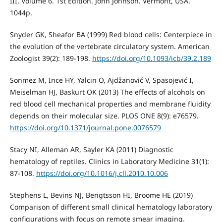
III, Volume 6. 1st Edition. John Johnson. Vermont, USA.
1044p.
Snyder GK, Sheafor BA (1999) Red blood cells: Centerpiece in
the evolution of the vertebrate circulatory system. American
Zoologist 39(2): 189-198.
https://doi.org/10.1093/icb/39.2.189
Sonmez M, Ince HY, Yalcin O, Ajdžanović V, Spasojević I,
Meiselman HJ, Baskurt OK (2013) The effects of alcohols on
red blood cell mechanical properties and membrane fluidity
depends on their molecular size. PLOS ONE 8(9): e76579.
https://doi.org/10.1371/journal.pone.0076579
Stacy NI, Alleman AR, Sayler KA (2011) Diagnostic
hematology of reptiles. Clinics in Laboratory Medicine 31(1):
87-108.
https://doi.org/10.1016/j.cll.2010.10.006
Stephens L, Bevins NJ, Bengtsson HI, Broome HE (2019)
Comparison of different small clinical hematology laboratory
configurations with focus on remote smear imaging.