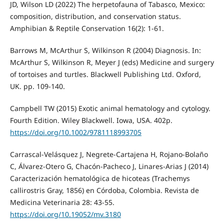
JD, Wilson LD (2022) The herpetofauna of Tabasco, Mexico:
composition, distribution, and conservation status.
Amphibian & Reptile Conservation 16(2): 1-61.
Barrows M, McArthur S, Wilkinson R (2004) Diagnosis. In:
McArthur S, Wilkinson R, Meyer J (eds) Medicine and surgery
of tortoises and turtles. Blackwell Publishing Ltd. Oxford,
UK. pp. 109-140.
Campbell TW (2015) Exotic animal hematology and cytology.
Fourth Edition. Wiley Blackwell. Iowa, USA. 402p.
https://doi.org/10.1002/9781118993705
Carrascal-Velásquez J, Negrete-Cartajena H, Rojano-Bolaño
C, Álvarez-Otero G, Chacón-Pacheco J, Linares-Arias J (2014)
Caracterización hematológica de hicoteas (Trachemys
callirostris Gray, 1856) en Córdoba, Colombia. Revista de
Medicina Veterinaria 28: 43-55.
https://doi.org/10.19052/mv.3180