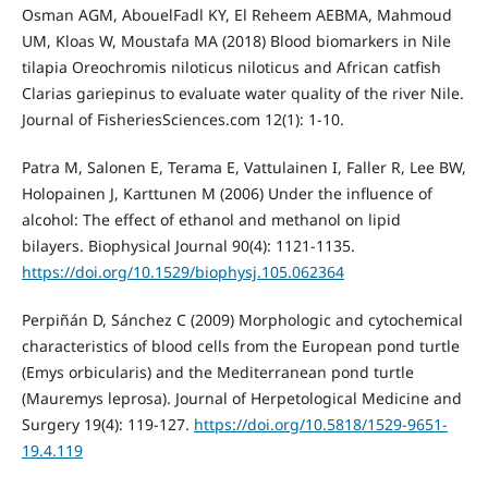
Osman AGM, AbouelFadl KY, El Reheem AEBMA, Mahmoud
UM, Kloas W, Moustafa MA (2018) Blood biomarkers in Nile
tilapia Oreochromis niloticus niloticus and African catfish
Clarias gariepinus to evaluate water quality of the river Nile.
Journal of FisheriesSciences.com 12(1): 1-10.
Patra M, Salonen E, Terama E, Vattulainen I, Faller R, Lee BW,
Holopainen J, Karttunen M (2006) Under the influence of
alcohol: The effect of ethanol and methanol on lipid
bilayers. Biophysical Journal 90(4): 1121-1135.
https://doi.org/10.1529/biophysj.105.062364
Perpiñán D, Sánchez C (2009) Morphologic and cytochemical
characteristics of blood cells from the European pond turtle
(Emys orbicularis) and the Mediterranean pond turtle
(Mauremys leprosa). Journal of Herpetological Medicine and
Surgery 19(4): 119-127.
https://doi.org/10.5818/1529-9651-
19.4.119