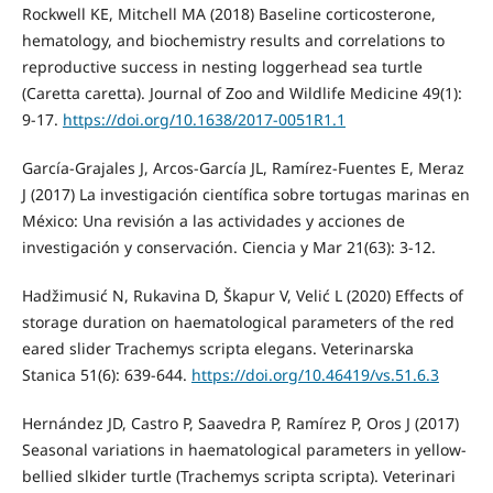
Rockwell KE, Mitchell MA (2018) Baseline corticosterone,
hematology, and biochemistry results and correlations to
reproductive success in nesting loggerhead sea turtle
(Caretta caretta). Journal of Zoo and Wildlife Medicine 49(1):
9-17.
https://doi.org/10.1638/2017-0051R1.1
García-Grajales J, Arcos-García JL, Ramírez-Fuentes E, Meraz
J (2017) La investigación científica sobre tortugas marinas en
México: Una revisión a las actividades y acciones de
investigación y conservación. Ciencia y Mar 21(63): 3-12.
Hadžimusić N, Rukavina D, Škapur V, Velić L (2020) Effects of
storage duration on haematological parameters of the red
eared slider Trachemys scripta elegans. Veterinarska
Stanica 51(6): 639-644.
https://doi.org/10.46419/vs.51.6.3
Hernández JD, Castro P, Saavedra P, Ramírez P, Oros J (2017)
Seasonal variations in haematological parameters in yellow-
bellied slkider turtle (Trachemys scripta scripta). Veterinari