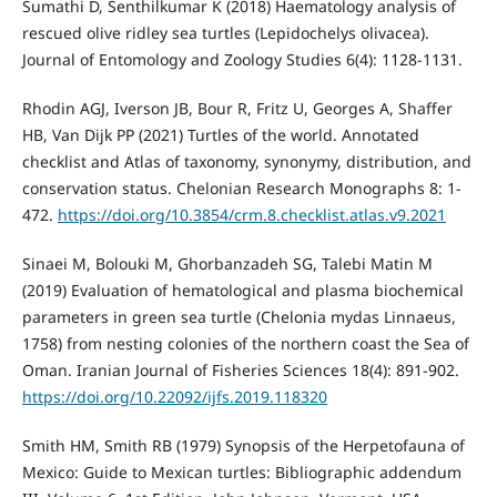
Sumathi D, Senthilkumar K (2018) Haematology analysis of
rescued olive ridley sea turtles (Lepidochelys olivacea).
Journal of Entomology and Zoology Studies 6(4): 1128-1131.
Rhodin AGJ, Iverson JB, Bour R, Fritz U, Georges A, Shaffer
HB, Van Dijk PP (2021) Turtles of the world. Annotated
checklist and Atlas of taxonomy, synonymy, distribution, and
conservation status. Chelonian Research Monographs 8: 1-
472.
https://doi.org/10.3854/crm.8.checklist.atlas.v9.2021
Sinaei M, Bolouki M, Ghorbanzadeh SG, Talebi Matin M
(2019) Evaluation of hematological and plasma biochemical
parameters in green sea turtle (Chelonia mydas Linnaeus,
1758) from nesting colonies of the northern coast the Sea of
Oman. Iranian Journal of Fisheries Sciences 18(4): 891-902.
https://doi.org/10.22092/ijfs.2019.118320
Smith HM, Smith RB (1979) Synopsis of the Herpetofauna of
Mexico: Guide to Mexican turtles: Bibliographic addendum