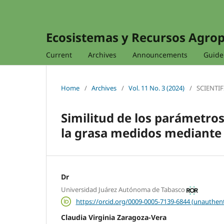
Ecosistemas y Recursos Agro
Current
Archives
Announcements
Guidel
Home
/
Archives
/
Vol. 11 No. 3 (2024)
/
SCIENTIF
Similitud de los parámetro
la grasa medidos mediante e
Dr
Universidad Juárez Autónoma de Tabasco
https://orcid.org/0009-0005-7139-6844 (unauthent
Claudia Virginia Zaragoza-Vera