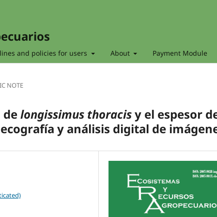
pecuarios
ines and policies for users
About
Payment Module
IC NOTE
s de
longissimus thoracis
y el espesor d
cografía y análisis digital de imágen
icated)