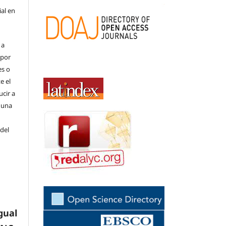
ial en
 a
(por
es o
e el
cir a
 una
 del
gual