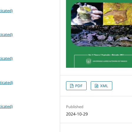
icated)
icated)
icated)
ticated)
PDF
XML
icated)
Published
2024-10-29