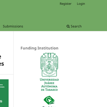
Register
Login
Submissions
Search
Funding Institution
e
es