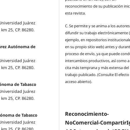
reconocimiento de su publicación inic
esta revista.
Universidad Juárez
C.
Se permite y se anima a los autores
 km 25, CP. 86280.
difundir su trabajo electrónicamente 
ejemplo, en repositorios institucional
uárez Autónoma de
en su propio sitio web) antes y durant
proceso de envío, ya que puede condu
Universidad Juárez
intercambios productivos, así como a
 km 25, CP. 86280.
cita más temprana y más extensa del
trabajo publicado. (Consulte El efecto
acceso abierto).
tónoma de Tabasco
Universidad Juárez
 km 25, CP. 86280.
Reconocimiento-
utónoma de Tabasco
NoComercial-CompartirI
Universidad Juárez
 km 25, CP. 86280.