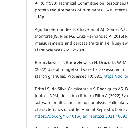
AFRC (1993) Technical Committee on Responses t
protein requirements of ruminants. CAB Internat
118p.
Aguilar-Hernández E, Chay-Canul AJ, Gómez-Vá
Monforte JG, Ríos FG, Cruz-Hernández A (2016) R
measurements and carcass traits in Pelibuey ew
Plant Sciences 26: 325-330.
Boruczkowski T, Boruczkowska H, Drozodz, W, Mi
(2022) Use of ImageJ software for assessment o
starch granules. Processes 10: 630.
https://doi.
Brito LS, da Silva Cavalcante AK, Rodrigues AS, F
Junior LDPM, de Lisboa Ribeiro Filho A (2022) Ev
software in ultrasonic image analysis: Follicular
characteristics of cattle. Animal Reproduction S
https://doi.org/10.1016/j.anireprosci.2021.10690