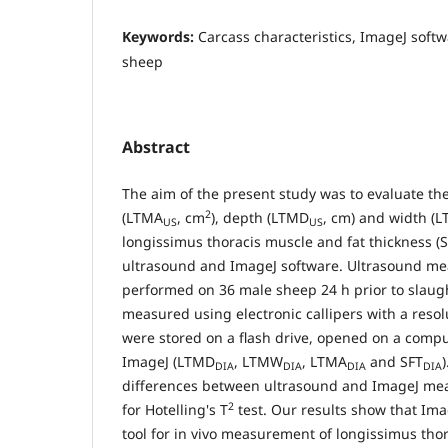
Keywords:
Carcass characteristics, ImageJ soft
sheep
Abstract
The aim of the present study was to evaluate the 
2
(LTMA
, cm
), depth (LTMD
, cm) and width (
US
US
longissimus thoracis muscle and fat thickness (
ultrasound and ImageJ software. Ultrasound m
performed on 36 male sheep 24 h prior to slau
measured using electronic callipers with a resol
were stored on a flash drive, opened on a com
ImageJ (LTMD
, LTMW
, LTMA
and SFT
DIA
DIA
DIA
DIA
differences between ultrasound and ImageJ mea
2
for Hotelling's T
test. Our results show that Imag
tool for in vivo measurement of longissimus tho