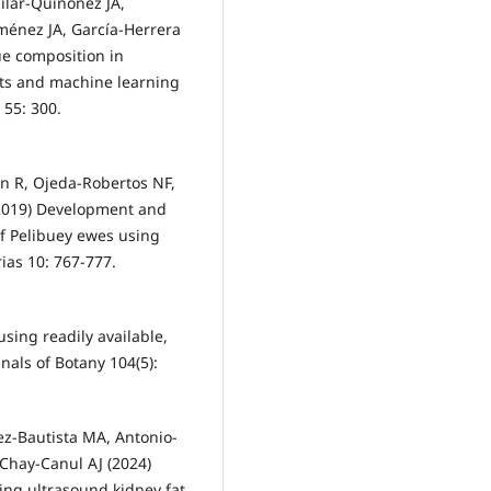
ilar‑Quiñonez JA,
énez JA, García‑Herrera
ue composition in
ts and machine learning
 55: 300.
ún R, Ojeda-Robertos NF,
(2019) Development and
of Pelibuey ewes using
ias 10: 767-777.
sing readily available,
nals of Botany 104(5):
z-Bautista MA, Antonio-
Chay-Canul AJ (2024)
ing ultrasound kidney fat