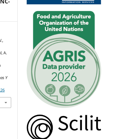
-NC-
.,
, A.
a
as Y
226