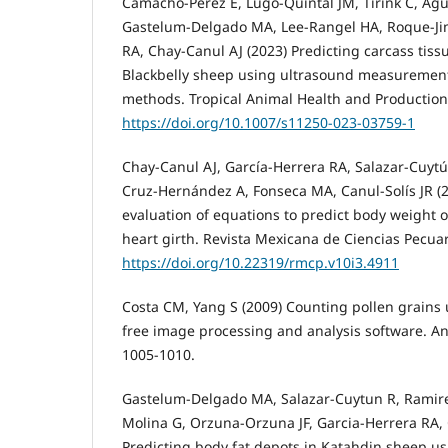
Camacho‑Pérez E, Lugo‑Quintal JM, Tirink C, Agu
Gastelum‑Delgado MA, Lee‑Rangel HA, Roque‑Jim
RA, Chay‑Canul AJ (2023) Predicting carcass tiss
Blackbelly sheep using ultrasound measuremen
methods. Tropical Animal Health and Production
https://doi.org/10.1007/s11250-023-03759-1
Chay-Canul AJ, García-Herrera RA, Salazar-Cuyt
Cruz-Hernández A, Fonseca MA, Canul-Solís JR 
evaluation of equations to predict body weight 
heart girth. Revista Mexicana de Ciencias Pecuar
https://doi.org/10.22319/rmcp.v10i3.4911
Costa CM, Yang S (2009) Counting pollen grains u
free image processing and analysis software. An
1005-1010.
Gastelum-Delgado MA, Salazar-Cuytun R, Ramire
Molina G, Orzuna-Orzuna JF, Garcia-Herrera RA, 
Predicting body fat depots in Katahdin sheep us