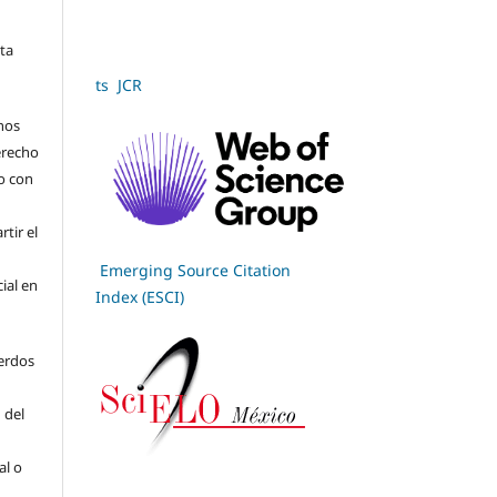
sta
ts JCR
hos
derecho
jo con
tir el
Emerging Source Citation
cial en
Index (ESCI)
erdos
 del
al o