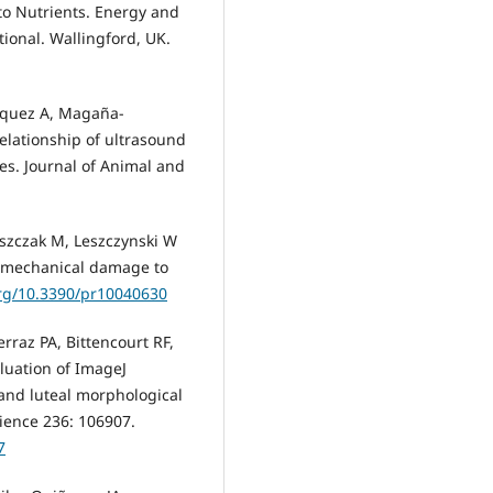
o Nutrients. Energy and
ional. Wallingford, UK.
zquez A, Magaña-
elationship of ultrasound
es. Journal of Animal and
szczak M, Leszczynski W
f mechanical damage to
org/10.3390/pr10040630
erraz PA, Bittencourt RF,
aluation of ImageJ
 and luteal morphological
cience 236: 106907.
7