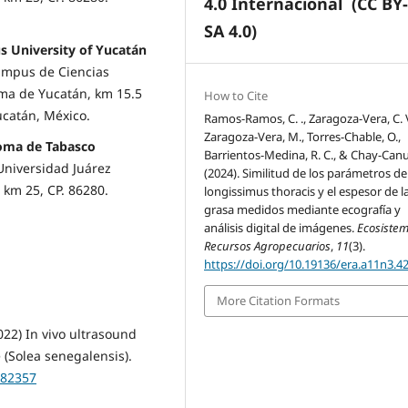
4.0 Internacional
(CC BY
SA 4.0)
 University of Yucatán
Campus de Ciencias
oma de Yucatán, km 15.5
How to Cite
ucatán, México.
Ramos-Ramos, C. ., Zaragoza-Vera, C. V
Zaragoza-Vera, M., Torres-Chable, O.,
noma de Tabasco
Barrientos-Medina, R. C., & Chay-Canul
Universidad Juárez
(2024). Similitud de los parámetros de
 km 25, CP. 86280.
longissimus thoracis y el espesor de l
grasa medidos mediante ecografía y
análisis digital de imágenes.
Ecosistem
Recursos Agropecuarios
,
11
(3).
https://doi.org/10.19136/era.a11n3.4
More Citation Formats
2022) In vivo ultrasound
e (Solea senegalensis).
182357