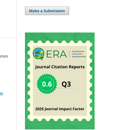
Make a Submission
ursos
l-