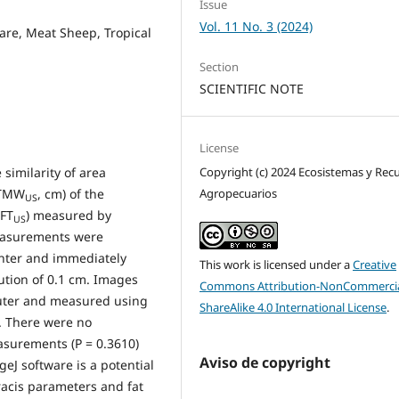
Issue
Vol. 11 No. 3 (2024)
ware, Meat Sheep, Tropical
Section
SCIENTIFIC NOTE
License
Copyright (c) 2024 Ecosistemas y Rec
similarity of area
Agropecuarios
LTMW
, cm) of the
US
SFT
) measured by
US
easurements were
ghter and immediately
This work is licensed under a
Creative
ution of 0.1 cm. Images
Commons Attribution-NonCommercia
puter and measured using
ShareAlike 4.0 International License
.
). There were no
surements (P = 0.3610)
Aviso de copyright
eJ software is a potential
racis parameters and fat