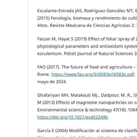
Escalante-Estrada JAS, Rodríguez-González MT, E
(2015) Fenología, biomasa y rendimiento de culti
Altos. Revista Mexicana de Ciencias Agrícolas 2:
Faizan M, Hayat S (2019) Effect of foliar spray o
physiological parameters and antioxidant syste
esculentum. Polish Journal of Natural Sciences 3
FAO (2017). The future of food and agriculture –
Rome.
https://www.fao.org/3/i6583e/i6583e.pdf
.
mayo de 2024.
Ghafariyan MH, Malakouti MJ., Dadpour, M. R., 
M (2013) Effects of magnetite nanoparticles on 
Environmental science & technology 47(18): 106
https://doi.org/10.1021/es402249b
García E (2004) Modificación al sistema de clasif