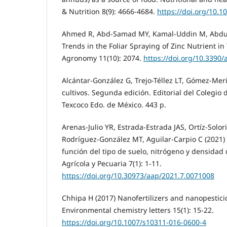
& Nutrition 8(9): 4666-4684.
https://doi.org/10.1
Ahmed R, Abd-Samad MY, Kamal-Uddin M, Abdul
Trends in the Foliar Spraying of Zinc Nutrient i
Agronomy 11(10): 2074.
https://doi.org/10.339
Alcántar-González G, Trejo-Téllez LT, Gómez-Mer
cultivos. Segunda edición. Editorial del Colegio
Texcoco Edo. de México. 443 p.
Arenas-Julio YR, Estrada-Estrada JAS, Ortíz-Solori
Rodríguez-González MT, Aguilar-Carpio C (2021)
función del tipo de suelo, nitrógeno y densidad 
Agrícola y Pecuaria 7(1): 1-11.
https://doi.org/10.30973/aap/2021.7.0071008
Chhipa H (2017) Nanofertilizers and nanopesticid
Environmental chemistry letters 15(1): 15-22.
https://doi.org/10.1007/s10311-016-0600-4