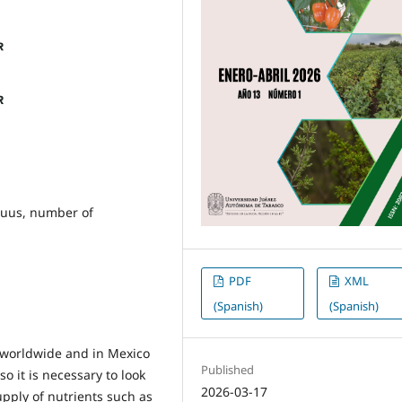
nuus, number of
PDF
XML
(Spanish)
(Spanish)
s worldwide and in Mexico
Published
 it is necessary to look
2026-03-17
upply of nutrients such as