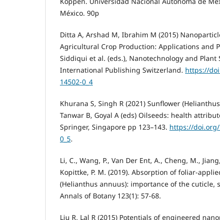
Köppen. Universidad Nacional Autónoma de Méxic
México. 90p
Ditta A, Arshad M, Ibrahim M (2015) Nanoparticl
Agricultural Crop Production: Applications and P
Siddiqui et al. (eds.), Nanotechnology and Plant
International Publishing Switzerland.
https://do
14502-0_4
Khurana S, Singh R (2021) Sunflower (Helianthus
Tanwar B, Goyal A (eds) Oilseeds: health attribu
Springer, Singapore pp 123–143.
https://doi.or
0_5
.
Li, C., Wang, P., Van Der Ent, A., Cheng, M., Jiang,
Kopittke, P. M. (2019). Absorption of foliar-appli
(Helianthus annuus): importance of the cuticle,
Annals of Botany 123(1): 57-68.
Liu R, Lal R (2015) Potentials of engineered nanopa