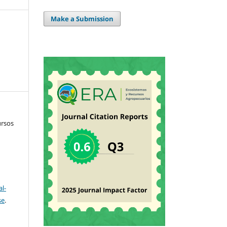
Make a Submission
ursos
l-
se
.