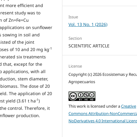
nt more efficient and
present study was to
Issue
ion of Zn+Fe+Cu
Vol. 13 No. 1 (2026)
applications on sunflower
 sowing in soil and
Section
sted of the joint
SCIENTIFIC ARTICLE
-1
doses of 10 and 20 mg kg
enerated six treatments
d that, except for the
License
 applications, with all
Copyright (c) 2026 Ecosistemas y Rec
duction, stem diameter,
Agropecuarios
 biomass. The dose of 20
eld. The application of 20
-1
t yield (3.61 t ha
)
This work is licensed under a
Creative
e control. Therefore, it
Commons Attribution-NonCommercia
nflower production.
NoDerivatives 4.0 International Licen