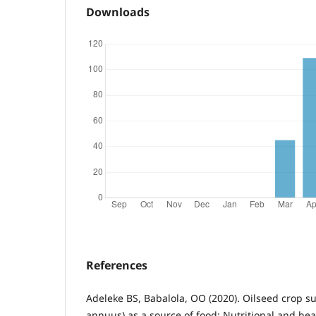
Downloads
References
Adeleke BS, Babalola, OO (2020). Oilseed crop s
annuus) as a source of food: Nutritional and hea