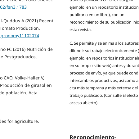
002/fsn3.1783
ejemplo, en un repositorio institucion
publicarlo en un libro), con un
-Quddus A (2021) Recent
reconocimiento de su publicación inic
n Tomato Production.
esta revista.
0/agronomy11102074
C.
Se permite y se anima a los autores
ino FC (2016) Nutrición de
difundir su trabajo electrónicamente 
 de Postgraduados,
ejemplo, en repositorios institucional
en su propio sitio web) antes y durant
proceso de envío, ya que puede condu
o CAO, Volke-Haller V,
intercambios productivos, así como a
 Producción de girasol en
cita más temprana y más extensa del
de población. Acta
trabajo publicado. (Consulte El efecto
acceso abierto).
es for agriculture.
Reconocimiento-