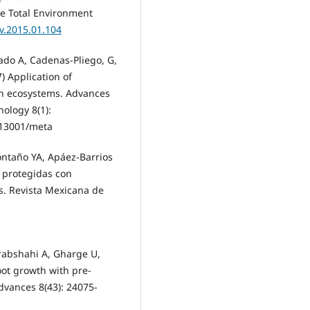
he Total Environment
nv.2015.01.104
ado A, Cadenas-Pliego, G,
 Application of
in ecosystems. Advances
ology 8(1):
013001/meta
ontaño YA, Apáez-Barrios
 protegidas con
as. Revista Mexicana de
rabshahi A, Gharge U,
oot growth with pre-
advances 8(43): 24075-