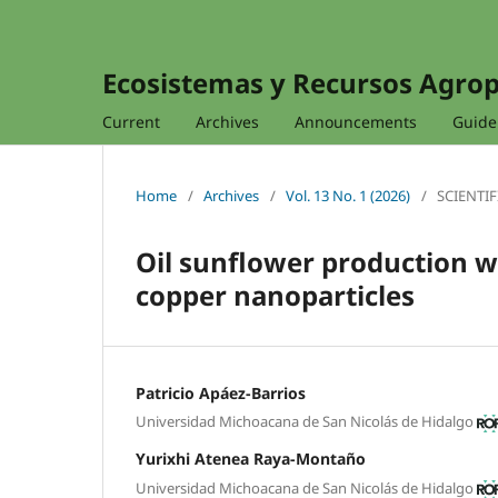
Ecosistemas y Recursos Agro
Current
Archives
Announcements
Guidel
Home
/
Archives
/
Vol. 13 No. 1 (2026)
/
SCIENTIF
Oil sunflower production wit
copper nanoparticles
Patricio Apáez-Barrios
Universidad Michoacana de San Nicolás de Hidalgo
Yurixhi Atenea Raya-Montaño
Universidad Michoacana de San Nicolás de Hidalgo