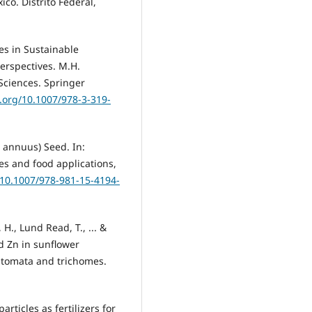
o. Distrito Federal,
es in Sustainable
erspectives. M.H.
 Sciences. Springer
i.org/10.1007/978-3-319-
 annuus) Seed. In:
tes and food applications,
g/10.1007/978-981-15-4194-
 H., Lund Read, T., ... &
ed Zn in sunflower
 stomata and trichomes.
rticles as fertilizers for