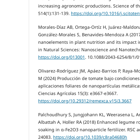
increasing agronomic productions. Science of t
514(1):131-139.
https://doi.org/10.1016/j.scitote
Morales-Díaz AB, Ortega-Ortíz H, Juárez-Maldon
González-Morales S, Benavides-Mendoza A (2017)
nanoelements in plant nutrition and its impact 
in Natural Sciences: Nanoscience and Nanotechn
https://doi.org/013001
. 10.1088/2043-6254/8/1/
Olivarez-Rodríguez JM, Apáez-Barrios P, Raya-M
M (2024) Producción de tomate bajo condiciones
aplicaciones foliares de nanopartículas metálic
Ciencias Agrícolas 15(3): e3667-e3667.
https://doi.org/10.29312/remexca.v15i3.3667
Palchoudhury S, Jungjohann KL, Weerasena L, A
Albattah A, Holler RA (2018) Enhanced legume r
soaking in α-Fe2O3 nanoparticle fertilizer. RSC 
24083.
https://doi.org/10.1039/c8ra04680h