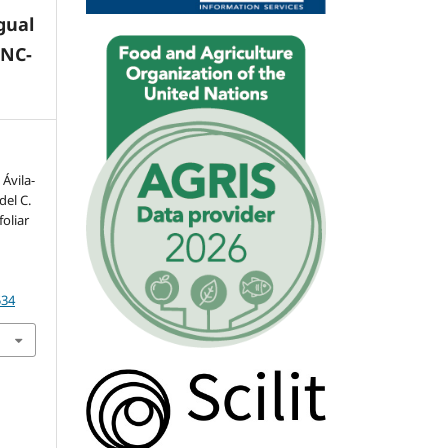
gual
-NC-
 Ávila-
del C.
foliar
534