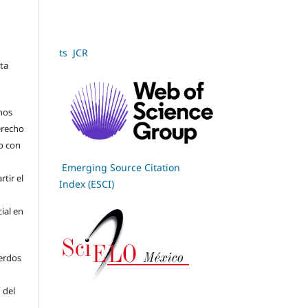
ts JCR
sta
hos
derecho
jo con
Emerging Source Citation
tir el
Index (ESCI)
cial en
erdos
 del