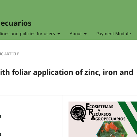
pecuarios
ines and policies for users
About
Payment Module
IC ARTICLE
h foliar application of zinc, iron and