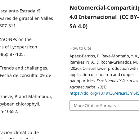
NoComercial-CompartirI
scalante-Estrada YI
4.0 Internacional
(CC BY
vares de girasol en Valles
SA 4.0)
 307-311.
f ZnO-NPs on the
ms of Lycopersicon
How to Cite
4(6): 87-105.
Apáez-Barrios, P., Raya-Montaño, Y. A.,
Ramírez, N. A., & Rocha-Granados, M. 
 Trends and challenges.
(2026). Oil sunflower production with 
application of zinc, iron and copper
 Fecha de consulta: 09 de
nanoparticles.
Ecosistemas Y Recursos
Agropecuarios
,
13
(1).
https://doi.org/10.19136/era.a13n1.4
Stroeve, P. and Mahmoudi,
soybean chlorophyll.
More Citation Formats
45-10652.
icación climática de