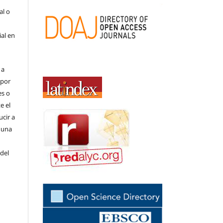
al o
ial en
 a
(por
es o
e el
cir a
 una
 del