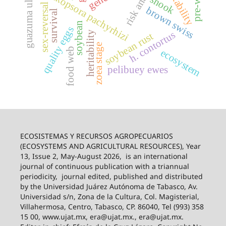
guazuma ulmifolia
risk analysis
palatability
phakopsora pachyrhizi
snook
sex-reversal
brown swiss
survival
soybean
quality eggs
h. contortus
heritability
soybean rust
zoea stage
food web
ecosystem
pelibuey ewes
ECOSISTEMAS Y RECURSOS AGROPECUARIOS
(ECOSYSTEMS AND AGRICULTURAL RESOURCES), Year
13, Issue 2, May-August 2026,
is an international
journal of continuous publication with a triannual
periodicity,
journal edited, published and distributed
by the Universidad Juárez Autónoma de Tabasco, Av.
Universidad s/n, Zona de la Cultura, Col. Magisterial,
Villahermosa, Centro, Tabasco, CP. 86040, Tel (993) 358
15 00, www.ujat.mx, era@ujat.mx., era@ujat.mx.