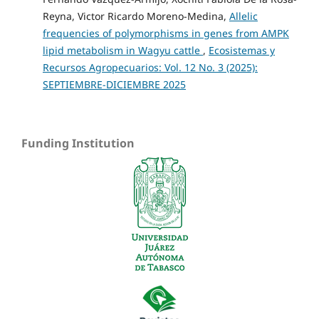
Reyna, Victor Ricardo Moreno-Medina,
Allelic
frequencies of polymorphisms in genes from AMPK
lipid metabolism in Wagyu cattle
,
Ecosistemas y
Recursos Agropecuarios: Vol. 12 No. 3 (2025):
SEPTIEMBRE-DICIEMBRE 2025
Funding Institution