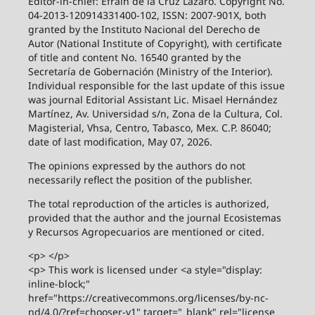
Editor-in-chief: Efraín de la Cruz Lázaro. Copyright No.
04-2013-120914331400-102, ISSN: 2007-901X, both
granted by the Instituto Nacional del Derecho de
Autor (National Institute of Copyright), with certificate
of title and content No. 16540 granted by the
Secretaría de Gobernación (Ministry of the Interior).
Individual responsible for the last update of this issue
was journal Editorial Assistant Lic. Misael Hernández
Martínez, Av. Universidad s/n, Zona de la Cultura, Col.
Magisterial, Vhsa, Centro, Tabasco, Mex. C.P. 86040;
date of last modification, May 07, 2026.
The opinions expressed by the authors do not
necessarily reflect the position of the publisher.
The total reproduction of the articles is authorized,
provided that the author and the journal Ecosistemas
y Recursos Agropecuarios are mentioned or cited.
<p> </p>
<p> This work is licensed under <a style="display:
inline-block;"
href="https://creativecommons.org/licenses/by-nc-
nd/4.0/?ref=chooser-v1" target="_blank" rel="license