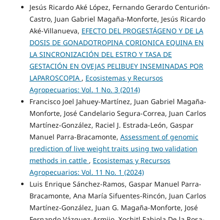
Jesús Ricardo Aké López, Fernando Gerardo Centurión-
Castro, Juan Gabriel Magaña-Monforte, Jesús Ricardo
Aké-Villanueva,
EFECTO DEL PROGESTÁGENO Y DE LA
DOSIS DE GONADOTROPINA CORIONICA EQUINA EN
LA SINCRONIZACIÓN DEL ESTRO Y TASA DE
GESTACIÓN EN OVEJAS PELIBUEY INSEMINADAS POR
LAPAROSCOPIA
,
Ecosistemas y Recursos
Agropecuarios: Vol. 1 No. 3 (2014)
Francisco Joel Jahuey-Martínez, Juan Gabriel Magaña-
Monforte, José Candelario Segura-Correa, Juan Carlos
Martínez-González, Raciel J. Estrada-León, Gaspar
Manuel Parra-Bracamonte,
Assessment of genomic
prediction of live weight traits using two validation
methods in cattle
,
Ecosistemas y Recursos
Agropecuarios: Vol. 11 No. 1 (2024)
Luis Enrique Sánchez-Ramos, Gaspar Manuel Parra-
Bracamonte, Ana María Sifuentes-Rincón, Juan Carlos
Martínez-González, Juan G. Magaña-Monforte, José
Fernando Vázquez-Armijo, Xochitl Fabiola De la Rosa-