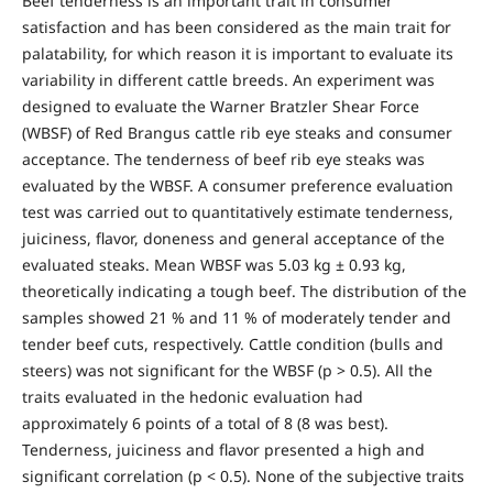
Beef tenderness is an important trait in consumer
satisfaction and has been considered as the main trait for
palatability, for which reason it is important to evaluate its
variability in different cattle breeds. An experiment was
designed to evaluate the Warner Bratzler Shear Force
(WBSF) of Red Brangus cattle rib eye steaks and consumer
acceptance. The tenderness of beef rib eye steaks was
evaluated by the WBSF. A consumer preference evaluation
test was carried out to quantitatively estimate tenderness,
juiciness, flavor, doneness and general acceptance of the
evaluated steaks. Mean WBSF was 5.03 kg ± 0.93 kg,
theoretically indicating a tough beef. The distribution of the
samples showed 21 % and 11 % of moderately tender and
tender beef cuts, respectively. Cattle condition (bulls and
steers) was not significant for the WBSF (p > 0.5). All the
traits evaluated in the hedonic evaluation had
approximately 6 points of a total of 8 (8 was best).
Tenderness, juiciness and flavor presented a high and
significant correlation (p < 0.5). None of the subjective traits