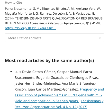
How to Cite
Parra-Bracamonte, G. M., Sifuentes-Rincón, A. M., Arellano-Vera, W.,
Magaña-Monforte, J. G., Ramírez-De León, J. A., & Velázquez, G.
(2014). TENDERNESS AND TASTE QUALIFICATION OF RED BRANGUS
BEEF IN MEXICO.
Ecosistemas Y Recursos Agropecuarios
,
1
(1), 41-48.
https://doi.org/10.19136/era.a1n1.5
More Citation Formats
Most read articles by the same author(s)
Luis David Catota-Gómez, Gaspar Manuel Parra-
Bracamonte, Eugenia Guadalupe Cienfuegos-Rivas,
Javier Hernández-Meléndez, Ana María Sifuentes-
Rincón, Juan Carlos Martínez-González,
Frequency and
association of polymorphisms in CSN3 gene with milk
yield and composition in Saanen goats
,
Ecosistemas y
Recursos Agropecuarios: Vol. 4 No. 12 (2017)