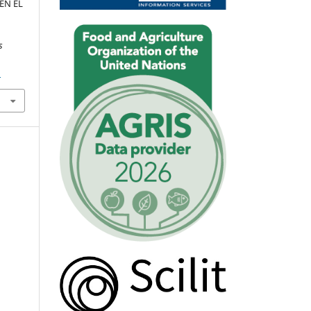
EN EL
s
1