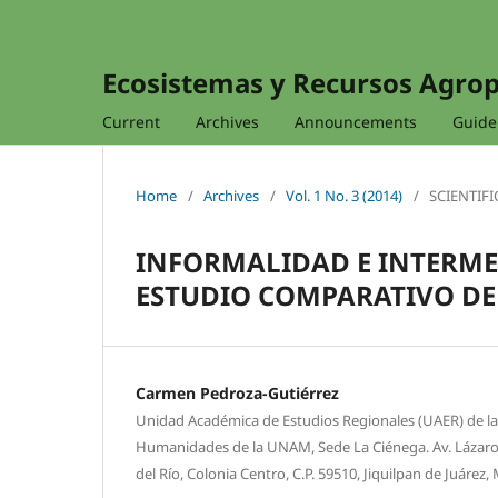
Ecosistemas y Recursos Agro
Current
Archives
Announcements
Guidel
Home
/
Archives
/
Vol. 1 No. 3 (2014)
/
SCIENTIFI
INFORMALIDAD E INTERME
ESTUDIO COMPARATIVO DE
Carmen Pedroza-Gutiérrez
Unidad Académica de Estudios Regionales (UAER) de l
Humanidades de la UNAM, Sede La Ciénega. Av. Lázaro C
del Río, Colonia Centro, C.P. 59510, Jiquilpan de Juárez