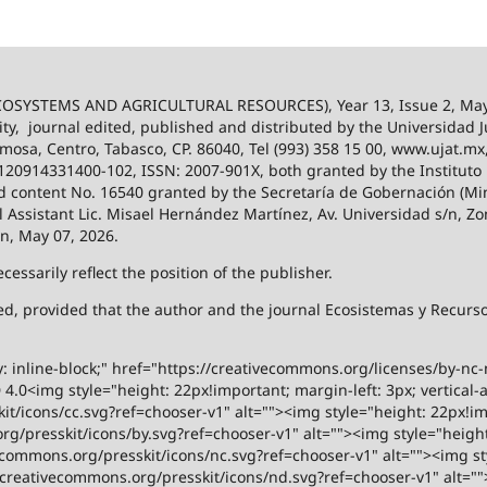
SYSTEMS AND AGRICULTURAL RESOURCES), Year 13, Issue 2, May
ity,
journal edited, published and distributed by the Universidad
ermosa, Centro, Tabasco, CP. 86040, Tel (993) 358 15 00, www.ujat.mx
-120914331400-102, ISSN: 2007-901X, both granted by the Instituto
 and content No. 16540 granted by the Secretaría de Gobernación (Mini
al Assistant Lic. Misael Hernández Martínez, Av. Universidad s/n, Zo
on, May 07, 2026.
ssarily reflect the position of the publisher.
ized, provided that the author and the journal Ecosistemas y Recur
y: inline-block;" href="https://creativecommons.org/licenses/by-nc
.0<img style="height: 22px!important; margin-left: 3px; vertical-a
t/icons/cc.svg?ref=chooser-v1" alt=""><img style="height: 22px!impo
g/presskit/icons/by.svg?ref=chooser-v1" alt=""><img style="height:
vecommons.org/presskit/icons/nc.svg?ref=chooser-v1" alt=""><img st
rs.creativecommons.org/presskit/icons/nd.svg?ref=chooser-v1" alt="