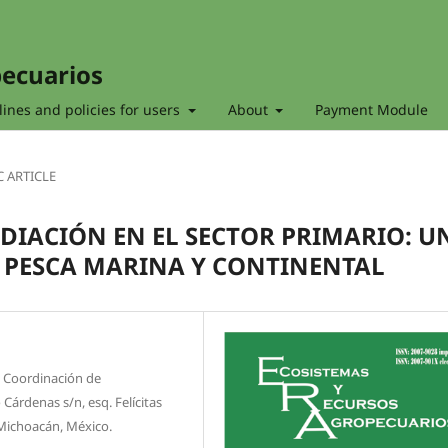
pecuarios
ines and policies for users
About
Payment Module
C ARTICLE
DIACIÓN EN EL SECTOR PRIMARIO: U
 PESCA MARINA Y CONTINENTAL
a Coordinación de
árdenas s/n, esq. Felícitas
, Michoacán, México.