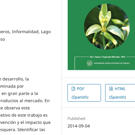
eros, Informalidad, Lago
eso
 desarrollo, la
dominada por
PDF
HTML
 en gran parte a la
(Spanish)
(Spanish)
productos al mercado. En
se observa este
tivo de este trabajo es
Published
ervención y el impacto que
2014-09-04
squera. Identificar las