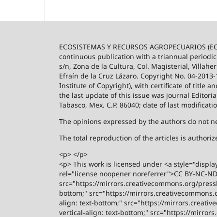
ECOSISTEMAS Y RECURSOS AGROPECUARIOS (ECO
continuous publication with a triannual periodic
s/n, Zona de la Cultura, Col. Magisterial, Villah
Efraín de la Cruz Lázaro. Copyright No. 04-2013
Institute of Copyright), with certificate of title
the last update of this issue was journal Editori
Tabasco, Mex. C.P. 86040; date of last modificati
The opinions expressed by the authors do not nece
The total reproduction of the articles is author
<p> </p>
<p> This work is licensed under <a style="displa
rel="license noopener noreferrer">CC BY-NC-ND 4
src="https://mirrors.creativecommons.org/presski
bottom;" src="https://mirrors.creativecommons.or
align: text-bottom;" src="https://mirrors.creati
vertical-align: text-bottom;" src="https://mirro