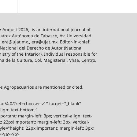
-August 2026,
is an international journal of
 Juárez Autónoma de Tabasco, Av. Universidad
, era@ujat.mx., era@ujat.mx. Editor-in-chief:
 Nacional del Derecho de Autor (National
stry of the Interior). Individual responsible for
na de la Cultura, Col. Magisterial, Vhsa, Centro,
sos Agropecuarios are mentioned or cited.
-nd/4.0/?ref=chooser-v1" target="_blank"
lign: text-bottom;"
rtant; margin-left: 3px; vertical-align: text-
 22px!important; margin-left: 3px; vertical-
yle="height: 22px!important; margin-left: 3px;
"></a></p>