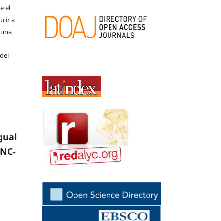
e el
cir a
 una
 del
gual
-NC-