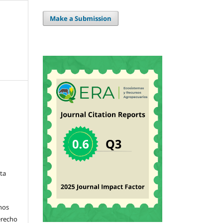
Make a Submission
sta
hos
derecho