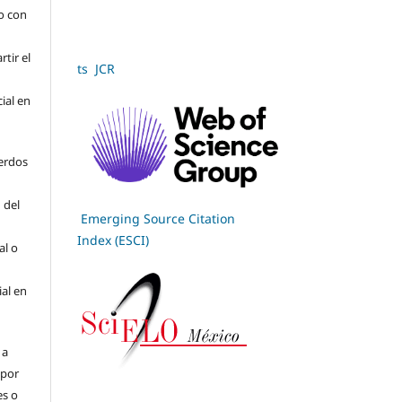
jo con
tir el
ts JCR
cial en
erdos
 del
Emerging Source Citation
Index (ESCI)
al o
ial en
 a
(por
es o