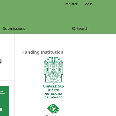
Register
Login
Submissions
Search
Funding Institution
N