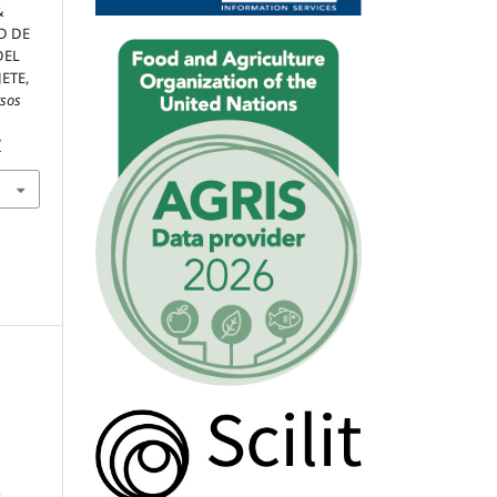
&
AD DE
DEL
ETE,
rsos
7
5