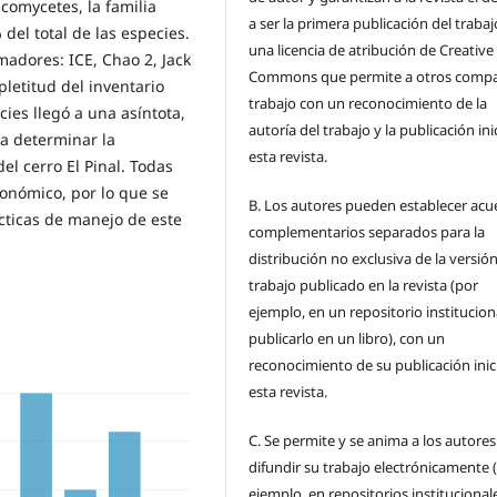
comycetes, la familia
a ser la primera publicación del traba
del total de las especies.
una licencia de atribución de Creative
madores: ICE, Chao 2, Jack
Commons que permite a otros compar
pletitud del inventario
trabajo con un reconocimiento de la
ies llegó a una asíntota,
autoría del trabajo y la publicación ini
a determinar la
esta revista.
el cerro El Pinal. Todas
ronómico, por lo que se
B.
Los autores pueden establecer acu
ácticas de manejo de este
complementarios separados para la
distribución no exclusiva de la versión
trabajo publicado en la revista (por
ejemplo, en un repositorio institucion
publicarlo en un libro), con un
reconocimiento de su publicación inic
esta revista.
C.
Se permite y se anima a los autores
difundir su trabajo electrónicamente 
ejemplo, en repositorios institucional