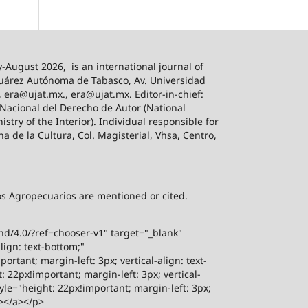
-August 2026,
is an international journal of
 Juárez Autónoma de Tabasco, Av. Universidad
, era@ujat.mx., era@ujat.mx. Editor-in-chief:
 Nacional del Derecho de Autor (National
stry of the Interior). Individual responsible for
na de la Cultura, Col. Magisterial, Vhsa, Centro,
sos Agropecuarios are mentioned or cited.
-nd/4.0/?ref=chooser-v1" target="_blank"
lign: text-bottom;"
rtant; margin-left: 3px; vertical-align: text-
 22px!important; margin-left: 3px; vertical-
yle="height: 22px!important; margin-left: 3px;
"></a></p>