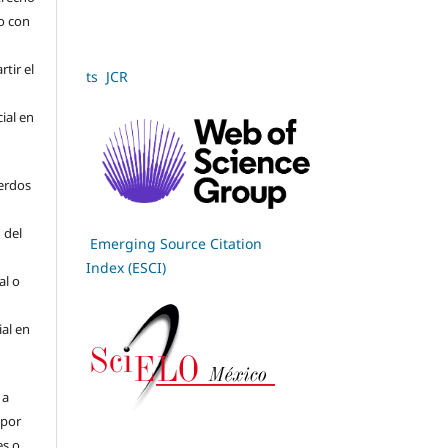
jo con
tir el
ts JCR
cial en
erdos
 del
Emerging Source Citation
Index (ESCI)
al o
ial en
 a
(por
es o