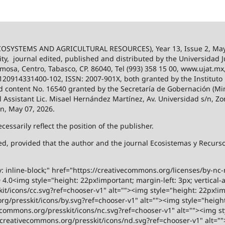
SYSTEMS AND AGRICULTURAL RESOURCES), Year 13, Issue 2, May
ity,
journal edited, published and distributed by the Universidad
ermosa, Centro, Tabasco, CP. 86040, Tel (993) 358 15 00, www.ujat.mx
-120914331400-102, ISSN: 2007-901X, both granted by the Instituto
 and content No. 16540 granted by the Secretaría de Gobernación (Mini
al Assistant Lic. Misael Hernández Martínez, Av. Universidad s/n, Zo
on, May 07, 2026.
ssarily reflect the position of the publisher.
ized, provided that the author and the journal Ecosistemas y Recur
y: inline-block;" href="https://creativecommons.org/licenses/by-nc
.0<img style="height: 22px!important; margin-left: 3px; vertical-a
t/icons/cc.svg?ref=chooser-v1" alt=""><img style="height: 22px!impo
g/presskit/icons/by.svg?ref=chooser-v1" alt=""><img style="height:
vecommons.org/presskit/icons/nc.svg?ref=chooser-v1" alt=""><img st
rs.creativecommons.org/presskit/icons/nd.svg?ref=chooser-v1" alt="