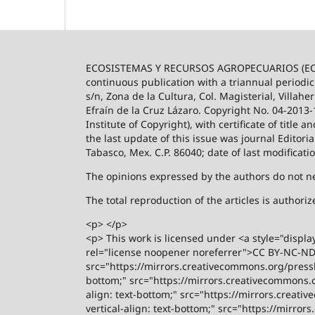
ECOSISTEMAS Y RECURSOS AGROPECUARIOS (ECO
continuous publication with a triannual periodic
s/n, Zona de la Cultura, Col. Magisterial, Villah
Efraín de la Cruz Lázaro. Copyright No. 04-2013
Institute of Copyright), with certificate of title
the last update of this issue was journal Editori
Tabasco, Mex. C.P. 86040; date of last modificati
The opinions expressed by the authors do not nece
The total reproduction of the articles is author
<p> </p>
<p> This work is licensed under <a style="displa
rel="license noopener noreferrer">CC BY-NC-ND 4
src="https://mirrors.creativecommons.org/presski
bottom;" src="https://mirrors.creativecommons.or
align: text-bottom;" src="https://mirrors.creati
vertical-align: text-bottom;" src="https://mirro