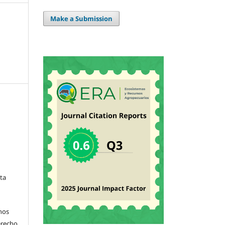
Make a Submission
sta
hos
derecho