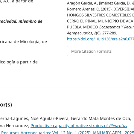
, A.C. a partir de
Aragón García, A., Jiménez García, D., 
Romero Arenas, O. (2015). DIVERSID
HONGOS SILVESTRES COMESTIBLES 
e sociedad, miembro de
CERRO EL PINAL, MUNICIPIO DE ACAJ
PUEBLA, MÉXICO.
Ecosistemas Y Recu
Agropecuarios
,
2
(6), 277-289.
https://doi.org/10.19136/era.a2n6.67
ricana de Micología, de
More Citation Formats
cología a partir de
or(s)
Serna-Lagunes, Noé Aguilar-Rivera, Gerardo Mata Montes de Oca,
rena Hernández,
Productive capacity of native strains of
Pleurotus
 Recursos Agropecuarios: Vol. 12 No. 1 (2025): JANUARY-APRIL 202