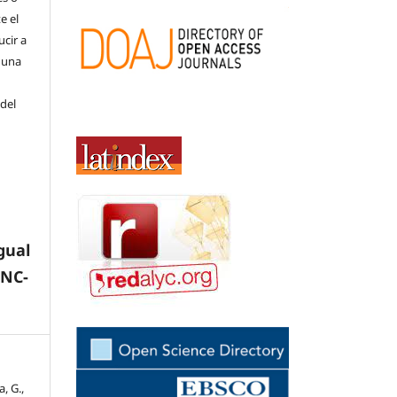
e el
cir a
 una
 del
gual
-NC-
, G.,