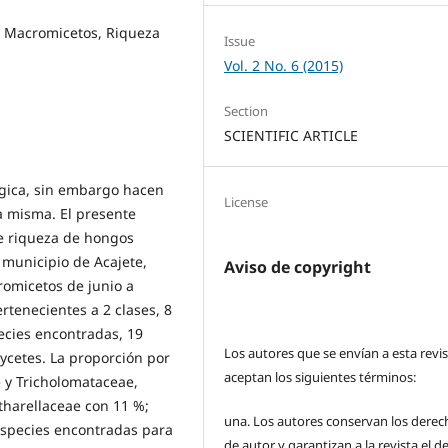
 Macromicetos, Riqueza
Issue
Vol. 2 No. 6 (2015)
Section
SCIENTIFIC ARTICLE
ngica, sin embargo hacen
License
a misma. El presente
de riqueza de hongos
l municipio de Acajete,
Aviso de copyright
omicetos de junio a
rtenecientes a 2 clases, 8
pecies encontradas, 19
Los autores que se envían a esta revi
ycetes. La proporción por
aceptan los siguientes términos:
 y Tricholomataceae,
harellaceae con 11 %;
una.
Los autores conservan los derec
 especies encontradas para
de autor y garantizan a la revista el 