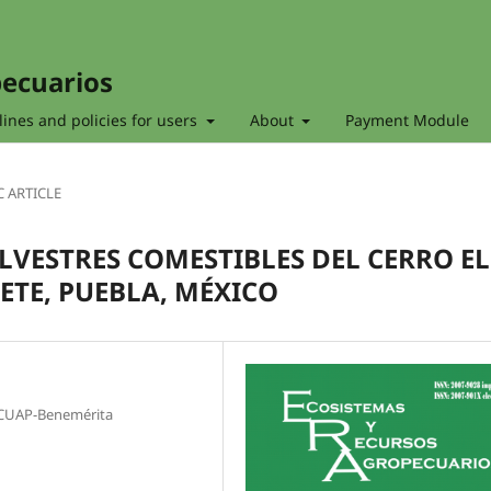
pecuarios
ines and policies for users
About
Payment Module
C ARTICLE
LVESTRES COMESTIBLES DEL CERRO EL
ETE, PUEBLA, MÉXICO
ICUAP-Benemérita