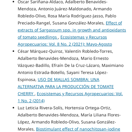
Oscar Sariñana-Aldaco, Adalberto Benavides-
Mendoza, Antonio Juárez-Maldonado, Armando
Robledo-Olivo, Rosa María Rodríguez-Jasso, Pablo
Preciado-Rangel, Susana González-Morales,
Effect of
extracts of Sargassum spp. in growth and antioxidants
of tomato seedlings
,
Ecosistemas y Recursos
Agropecuarios: Vol. 8 No. 2 (2021): Mayo-Agosto
César Márquez-Quiroz, Valentín Robledo-Torres,
Adalberto Benavides-Mendoza, Mario Ernesto
Vázquez-Badillo, Efraín De la Cruz-Lázaro, Maximiano
Antonio Estrada-Botello, Sayani Teresa López-
Espinosa,
USO DE MALLAS SOMBRA: UNA
ALTERNATIVA PARA LA PRODUCCIÓN DE TOMATE
CHERRY
,
Ecosistemas y Recursos Agropecuarios: Vol.
1 No. 2 (2014)
Luz Leticia Rivera-Solís, Hortensia Ortega-Ortiz,
Adalberto Benavides-Mendoza, María Liliana Flores-
López, Armando Robledo-Olivo, Susana González-
Morales,
Biostimulant effect of nanochitosan-iodine