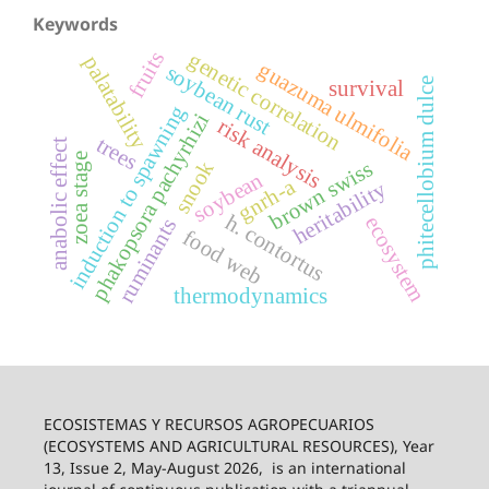
Keywords
fruits
genetic correlation
palatability
guazuma ulmifolia
soybean rust
phitecellobium dulce
survival
induction to spawning
phakopsora pachyrhizi
risk analysis
trees
anabolic effect
zoea stage
snook
brown swiss
soybean
gnrh-a
heritability
h. contortus
ecosystem
ruminants
food web
thermodynamics
ECOSISTEMAS Y RECURSOS AGROPECUARIOS
(ECOSYSTEMS AND AGRICULTURAL RESOURCES), Year
13, Issue 2, May-August 2026,
is an international