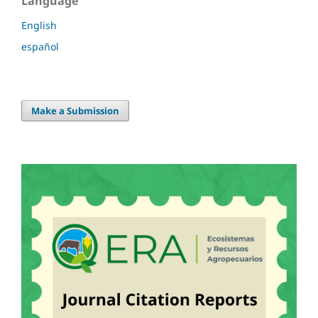
Language
English
español
Make a Submission