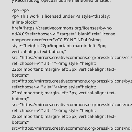
y Recursos Agropecuarios are mentioned or cited.
<p> </p>
<p> This work is licensed under <a style="display:
inline-block;"
href="https://creativecommons.org/licenses/by-nc-
nd/4.0/?ref=chooser-v1" target="_blank" rel="license
noopener noreferrer">CC BY-NC-ND 4.0<img
style="height: 22px!important; margin-left: 3px;
vertical-align: text-bottom;"
src="https://mirrors.creativecommons.org/presskit/icons/cc.
ref=chooser-v1" alt=""><img style="height:
22px!important; margin-left: 3px; vertical-align: text-
bottom;"
src="https://mirrors.creativecommons.org/presskit/icons/by.
ref=chooser-v1" alt=""><img style="height:
22px!important; margin-left: 3px; vertical-align: text-
bottom;"
src="https://mirrors.creativecommons.org/presskit/icons/nc.
ref=chooser-v1" alt=""><img style="height:
22px!important; margin-left: 3px; vertical-align: text-
bottom;"
src="https://mirrors.creativecommons.org/presskit/icons/nd