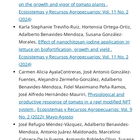
on the growth and vigor of tomato plants
,
Ecosistemas y Recursos Agropecuarios: Vol. 11 No. 2
(2024)
Karla Stephanie Treviño-Ruiz, Hortensia Ortega-Ortiz,
Adalberto Benavides-Mendoza, Susana González-
Morales,
Effect of nanochitosan-iodine application in
lettuce on biofortification, growth and yield
,
Ecosistemas y Recursos Agropecuarios: Vol. 11 No. 2
(2024)
Carmen Alicia AyalaContreras, José Antonio González-
Fuentes, Alejandro Zermeño-González, Adalberto
Benavides-Mendoza, Fidel Maximiano Peña-Ramos,
José Alfredo Hernández-Mauriri,
Physiological and
productive response of tomato in a reel modified NFT
system
,
Ecosistemas y Recursos Agropecuarios: Vol. 9
No. 2 (2022): Mayo-Agosto
José Refugio Méndez-Vázquez, Adalberto Benavides-
Mendoza, Antonio Juárez-Maldonado, Marcelino
Cabrera-De la Fuente, Armando Robledo-Olivo, Susana