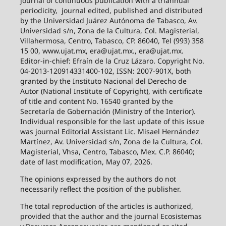
journal of continuous publication with a triannual
periodicity,
journal edited, published and distributed
by the Universidad Juárez Autónoma de Tabasco, Av.
Universidad s/n, Zona de la Cultura, Col. Magisterial,
Villahermosa, Centro, Tabasco, CP. 86040, Tel (993) 358
15 00, www.ujat.mx, era@ujat.mx., era@ujat.mx.
Editor-in-chief: Efraín de la Cruz Lázaro. Copyright No.
04-2013-120914331400-102, ISSN: 2007-901X, both
granted by the Instituto Nacional del Derecho de
Autor (National Institute of Copyright), with certificate
of title and content No. 16540 granted by the
Secretaría de Gobernación (Ministry of the Interior).
Individual responsible for the last update of this issue
was journal Editorial Assistant Lic. Misael Hernández
Martínez, Av. Universidad s/n, Zona de la Cultura, Col.
Magisterial, Vhsa, Centro, Tabasco, Mex. C.P. 86040;
date of last modification, May 07, 2026.
The opinions expressed by the authors do not
necessarily reflect the position of the publisher.
The total reproduction of the articles is authorized,
provided that the author and the journal Ecosistemas