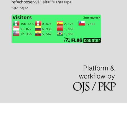
ref=chooser-v1" alt=""></a></p>
<p> </p>