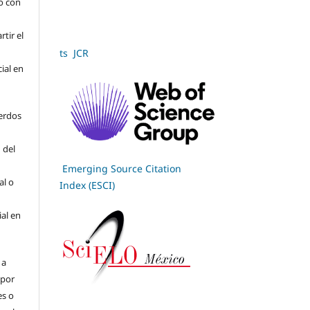
jo con
tir el
ts JCR
cial en
erdos
 del
Emerging Source Citation
al o
Index (ESCI)
ial en
 a
(por
es o