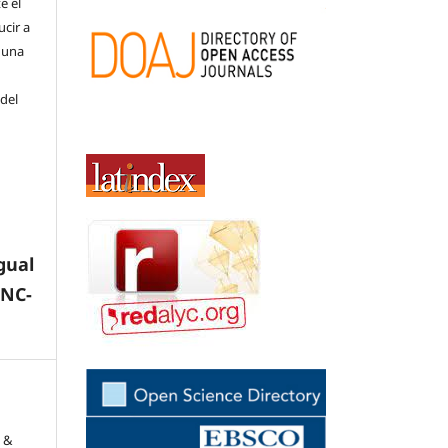
e el
cir a
 una
 del
gual
-NC-
, &