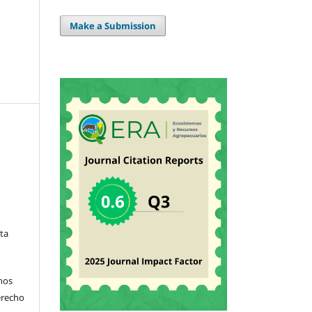
Make a Submission
sta
hos
derecho