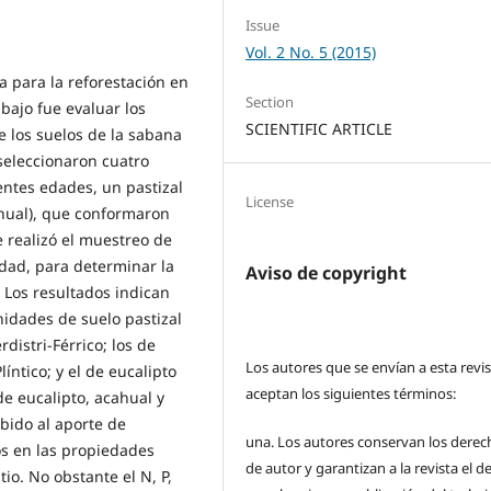
Issue
Vol. 2 No. 5 (2015)
a para la reforestación en
Section
abajo fue evaluar los
SCIENTIFIC ARTICLE
e los suelos de la sabana
 seleccionaron cuatro
entes edades, un pastizal
License
ahual), que conformaron
se realizó el muestreo de
dad, para determinar la
Aviso de copyright
. Los resultados indican
nidades de suelo pastizal
rdistri-Férrico; los de
Los autores que se envían a esta revi
líntico; y el de eucalipto
aceptan los siguientes términos:
de eucalipto, acahual y
bido al aporte de
una.
Los autores conservan los derec
s en las propiedades
de autor y garantizan a la revista el 
tio. No obstante el N, P,