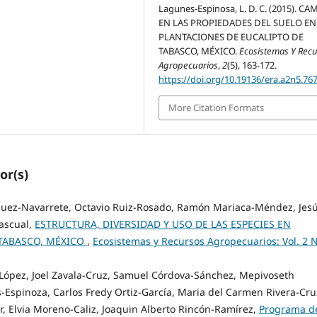
Lagunes-Espinosa, L. D. C. (2015). C
EN LAS PROPIEDADES DEL SUELO EN
PLANTACIONES DE EUCALIPTO DE
TABASCO, MÉXICO.
Ecosistemas Y Rec
Agropecuarios
,
2
(5), 163-172.
https://doi.org/10.19136/era.a2n5.76
More Citation Formats
or(s)
quez-Navarrete, Octavio Ruiz-Rosado, Ramón Mariaca-Méndez, Jes
ascual,
ESTRUCTURA, DIVERSIDAD Y USO DE LAS ESPECIES EN
 TABASCO, MÉXICO
,
Ecosistemas y Recursos Agropecuarios: Vol. 2 N
-López, Joel Zavala-Cruz, Samuel Córdova-Sánchez, Mepivoseth
Espinoza, Carlos Fredy Ortiz-García, Maria del Carmen Rivera-Cru
ar, Elvia Moreno-Caliz, Joaquin Alberto Rincón-Ramírez,
Programa d