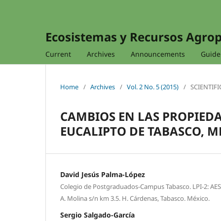
Ecosistemas y Recursos Agro
Current
Archives
Announcements
Guidel
Home
/
Archives
/
Vol. 2 No. 5 (2015)
/
SCIENTIFI
CAMBIOS EN LAS PROPIEDA
EUCALIPTO DE TABASCO, M
David Jesús Palma-López
Colegio de Postgraduados-Campus Tabasco. LPI-2: AESS. 
A. Molina s/n km 3.5. H. Cárdenas, Tabasco. México.
Sergio Salgado-García