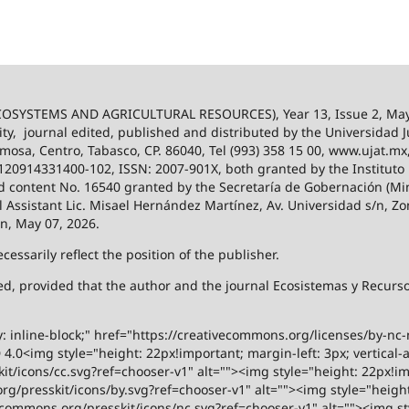
SYSTEMS AND AGRICULTURAL RESOURCES), Year 13, Issue 2, May
ity,
journal edited, published and distributed by the Universidad
ermosa, Centro, Tabasco, CP. 86040, Tel (993) 358 15 00, www.ujat.mx
-120914331400-102, ISSN: 2007-901X, both granted by the Instituto
 and content No. 16540 granted by the Secretaría de Gobernación (Mini
al Assistant Lic. Misael Hernández Martínez, Av. Universidad s/n, Zo
on, May 07, 2026.
ssarily reflect the position of the publisher.
ized, provided that the author and the journal Ecosistemas y Recur
y: inline-block;" href="https://creativecommons.org/licenses/by-nc
.0<img style="height: 22px!important; margin-left: 3px; vertical-a
t/icons/cc.svg?ref=chooser-v1" alt=""><img style="height: 22px!impo
g/presskit/icons/by.svg?ref=chooser-v1" alt=""><img style="height:
vecommons.org/presskit/icons/nc.svg?ref=chooser-v1" alt=""><img st