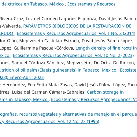
s de cítricos en Tabasco, México
,
Ecosistemas y Recursos
 Rivera-Cruz, Luz del Carmen Lagunes-Espinoza, David Jesús Palma
z-Valverde,
PARÁMETROS BIOLÓGICOS DE LA RESTAURACIÓN DE
 CRUDO
,
Ecosistemas y Recursos Agropecuarios: Vol. 1 No. 2 (2014)
dor-Olán, Mepivoseth Castelán-Estrada, David Jesús Palma-López,
a-López, Guillermina Pascual-Córdova,
Length density of fine roots in
Mexico
,
Ecosistemas y Recursos Agropecuarios: Vol. 10 No. 2 (2023)
agunes, Samuel Córdova-Sánchez, Mepivoseth , Dr. Ortiz, Dr. Rincon,
utrition of oil palm (Elaeis guineensis) in Tabasco, Mexico
,
Ecosist
023): Enero-Abril 2023
ez-Hernández, Ena Edith Mata-Zayas, David Jesús Palma-López, Fac
érrez, Luisa del Carmen Cámara-Cabrales,
Carbon storage in
tems in Tabasco, Mexico
,
Ecosistemas y Recursos Agropecuarios: Vo
iografías, recursos vegetales y alternativas de manejo en el parque
 y Recursos Agropecuarios: Vol. 12 No. 23 (1996)