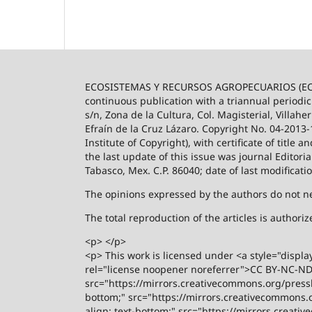
ECOSISTEMAS Y RECURSOS AGROPECUARIOS (ECO
continuous publication with a triannual periodic
s/n, Zona de la Cultura, Col. Magisterial, Villah
Efraín de la Cruz Lázaro. Copyright No. 04-2013
Institute of Copyright), with certificate of title
the last update of this issue was journal Editori
Tabasco, Mex. C.P. 86040; date of last modificati
The opinions expressed by the authors do not nece
The total reproduction of the articles is author
<p> </p>
<p> This work is licensed under <a style="displa
rel="license noopener noreferrer">CC BY-NC-ND 4
src="https://mirrors.creativecommons.org/presski
bottom;" src="https://mirrors.creativecommons.or
align: text-bottom;" src="https://mirrors.creati