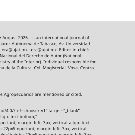
-August 2026,
is an international journal of
 Juárez Autónoma de Tabasco, Av. Universidad
, era@ujat.mx., era@ujat.mx. Editor-in-chief:
 Nacional del Derecho de Autor (National
stry of the Interior). Individual responsible for
na de la Cultura, Col. Magisterial, Vhsa, Centro,
sos Agropecuarios are mentioned or cited.
-nd/4.0/?ref=chooser-v1" target="_blank"
lign: text-bottom;"
rtant; margin-left: 3px; vertical-align: text-
 22px!important; margin-left: 3px; vertical-
yle="height: 22px!important; margin-left: 3px;