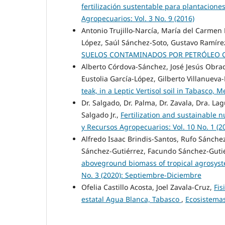
fertilización sustentable para plantacione
Agropecuarios: Vol. 3 No. 9 (2016)
Antonio Trujillo-Narcía, María del Carmen
López, Saúl Sánchez-Soto, Gustavo Ramíre
SUELOS CONTAMINADOS POR PETRÓLEO
Alberto Córdova-Sánchez, José Jesús Obra
Eustolia García-López, Gilberto Villanuev
teak, in a Leptic Vertisol soil in Tabasco, 
Dr. Salgado, Dr. Palma, Dr. Zavala, Dra. L
Salgado Jr.,
Fertilization and sustainable n
y Recursos Agropecuarios: Vol. 10 No. 1 (2
Alfredo Isaac Brindis-Santos, Rufo Sánch
Sánchez-Gutiérrez, Facundo Sánchez-Guti
aboveground biomass of tropical agrosys
No. 3 (2020): Septiembre-Diciembre
Ofelia Castillo Acosta, Joel Zavala-Cruz,
Fis
estatal Agua Blanca, Tabasco
,
Ecosistemas