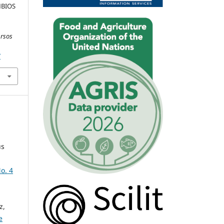
AMBIOS
ursos
7
ús
o. 4
z,
e