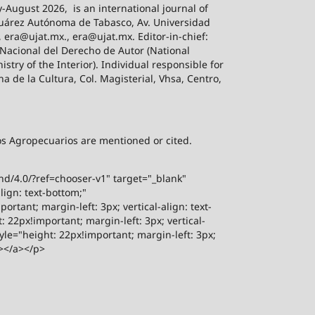
-August 2026,
is an international journal of
 Juárez Autónoma de Tabasco, Av. Universidad
, era@ujat.mx., era@ujat.mx. Editor-in-chief:
 Nacional del Derecho de Autor (National
stry of the Interior). Individual responsible for
na de la Cultura, Col. Magisterial, Vhsa, Centro,
sos Agropecuarios are mentioned or cited.
-nd/4.0/?ref=chooser-v1" target="_blank"
lign: text-bottom;"
rtant; margin-left: 3px; vertical-align: text-
 22px!important; margin-left: 3px; vertical-
yle="height: 22px!important; margin-left: 3px;
"></a></p>