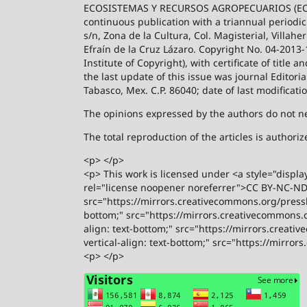
ECOSISTEMAS Y RECURSOS AGROPECUARIOS (ECO
continuous publication with a triannual periodic
s/n, Zona de la Cultura, Col. Magisterial, Villah
Efraín de la Cruz Lázaro. Copyright No. 04-2013
Institute of Copyright), with certificate of title
the last update of this issue was journal Editori
Tabasco, Mex. C.P. 86040; date of last modificati
The opinions expressed by the authors do not nece
The total reproduction of the articles is author
<p> </p>
<p> This work is licensed under <a style="displa
rel="license noopener noreferrer">CC BY-NC-ND 4
src="https://mirrors.creativecommons.org/presski
bottom;" src="https://mirrors.creativecommons.or
align: text-bottom;" src="https://mirrors.creati
vertical-align: text-bottom;" src="https://mirro
<p> </p>