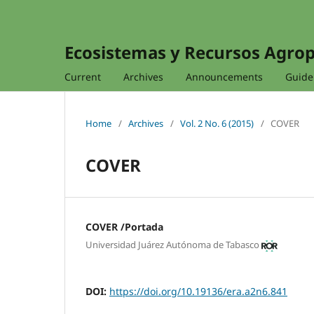
Ecosistemas y Recursos Agro
Current
Archives
Announcements
Guidel
Home
/
Archives
/
Vol. 2 No. 6 (2015)
/
COVER
COVER
COVER /Portada
Universidad Juárez Autónoma de Tabasco
DOI:
https://doi.org/10.19136/era.a2n6.841