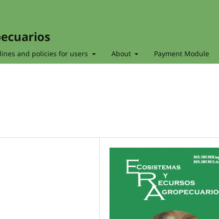
pecuarios
ines and policies for users
About
Payment Module