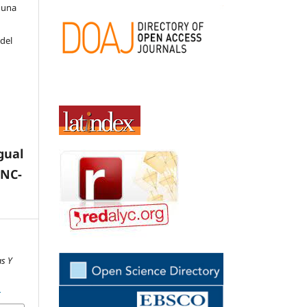
 una
 del
gual
-NC-
s Y
1