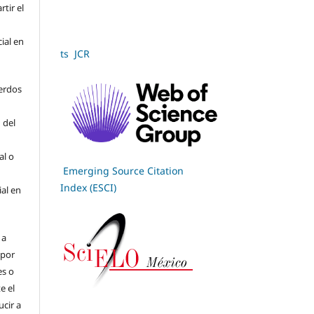
tir el
cial en
ts JCR
erdos
 del
al o
Emerging Source Citation
Index (ESCI)
ial en
 a
(por
es o
e el
cir a