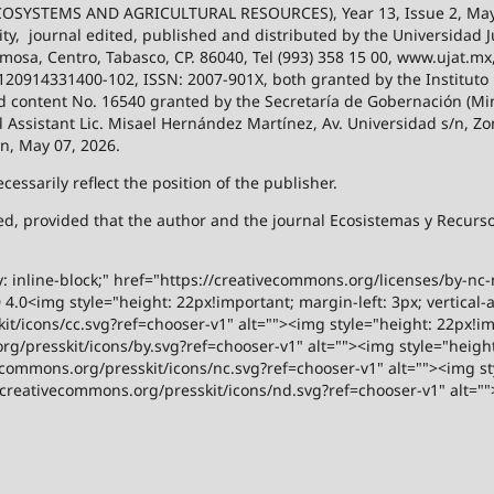
SYSTEMS AND AGRICULTURAL RESOURCES), Year 13, Issue 2, May
ity,
journal edited, published and distributed by the Universidad
ermosa, Centro, Tabasco, CP. 86040, Tel (993) 358 15 00, www.ujat.mx
-120914331400-102, ISSN: 2007-901X, both granted by the Instituto
 and content No. 16540 granted by the Secretaría de Gobernación (Mini
al Assistant Lic. Misael Hernández Martínez, Av. Universidad s/n, Zo
on, May 07, 2026.
ssarily reflect the position of the publisher.
ized, provided that the author and the journal Ecosistemas y Recur
y: inline-block;" href="https://creativecommons.org/licenses/by-nc
.0<img style="height: 22px!important; margin-left: 3px; vertical-a
t/icons/cc.svg?ref=chooser-v1" alt=""><img style="height: 22px!impo
g/presskit/icons/by.svg?ref=chooser-v1" alt=""><img style="height:
vecommons.org/presskit/icons/nc.svg?ref=chooser-v1" alt=""><img st
rs.creativecommons.org/presskit/icons/nd.svg?ref=chooser-v1" alt="