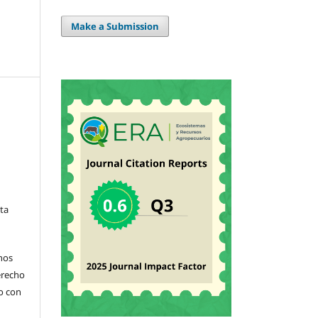
Make a Submission
sta
hos
derecho
jo con