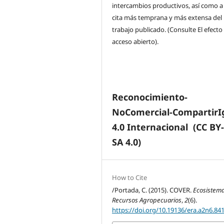
intercambios productivos, así como a
cita más temprana y más extensa del
trabajo publicado. (Consulte El efecto
acceso abierto).
Reconocimiento-
NoComercial-CompartirI
4.0 Internacional
(CC BY
SA 4.0)
How to Cite
/Portada, C. (2015). COVER.
Ecosistema
Recursos Agropecuarios
,
2
(6).
https://doi.org/10.19136/era.a2n6.84