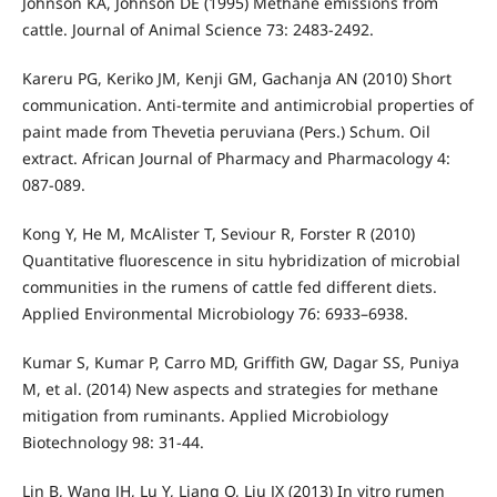
Johnson KA, Johnson DE (1995) Methane emissions from
cattle. Journal of Animal Science 73: 2483-2492.
Kareru PG, Keriko JM, Kenji GM, Gachanja AN (2010) Short
communication. Anti-termite and antimicrobial properties of
paint made from Thevetia peruviana (Pers.) Schum. Oil
extract. African Journal of Pharmacy and Pharmacology 4:
087-089.
Kong Y, He M, McAlister T, Seviour R, Forster R (2010)
Quantitative fluorescence in situ hybridization of microbial
communities in the rumens of cattle fed different diets.
Applied Environmental Microbiology 76: 6933–6938.
Kumar S, Kumar P, Carro MD, Griffith GW, Dagar SS, Puniya
M, et al. (2014) New aspects and strategies for methane
mitigation from ruminants. Applied Microbiology
Biotechnology 98: 31-44.
Lin B, Wang JH, Lu Y, Liang Q, Liu JX (2013) In vitro rumen