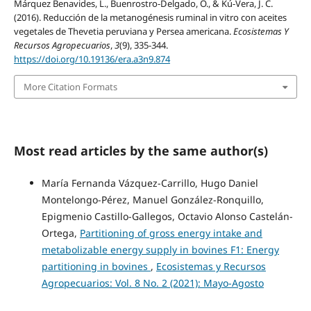
Márquez Benavides, L., Buenrostro-Delgado, O., & Kú-Vera, J. C.
(2016). Reducción de la metanogénesis ruminal in vitro con aceites
vegetales de Thevetia peruviana y Persea americana.
Ecosistemas Y
Recursos Agropecuarios
,
3
(9), 335-344.
https://doi.org/10.19136/era.a3n9.874
More Citation Formats
Most read articles by the same author(s)
María Fernanda Vázquez-Carrillo, Hugo Daniel
Montelongo-Pérez, Manuel González-Ronquillo,
Epigmenio Castillo-Gallegos, Octavio Alonso Castelán-
Ortega,
Partitioning of gross energy intake and
metabolizable energy supply in bovines F1: Energy
partitioning in bovines
,
Ecosistemas y Recursos
Agropecuarios: Vol. 8 No. 2 (2021): Mayo-Agosto