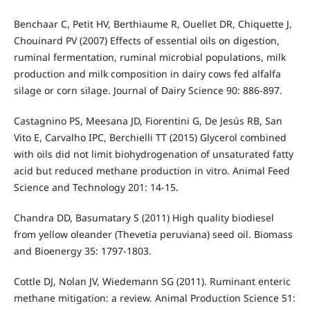
Benchaar C, Petit HV, Berthiaume R, Ouellet DR, Chiquette J,
Chouinard PV (2007) Effects of essential oils on digestion,
ruminal fermentation, ruminal microbial populations, milk
production and milk composition in dairy cows fed alfalfa
silage or corn silage. Journal of Dairy Science 90: 886-897.
Castagnino PS, Meesana JD, Fiorentini G, De Jesús RB, San
Vito E, Carvalho IPC, Berchielli TT (2015) Glycerol combined
with oils did not limit biohydrogenation of unsaturated fatty
acid but reduced methane production in vitro. Animal Feed
Science and Technology 201: 14-15.
Chandra DD, Basumatary S (2011) High quality biodiesel
from yellow oleander (Thevetia peruviana) seed oil. Biomass
and Bioenergy 35: 1797-1803.
Cottle DJ, Nolan JV, Wiedemann SG (2011). Ruminant enteric
methane mitigation: a review. Animal Production Science 51: