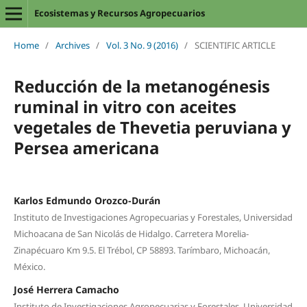
Ecosistemas y Recursos Agropecuarios
Home
/
Archives
/
Vol. 3 No. 9 (2016)
/
SCIENTIFIC ARTICLE
Reducción de la metanogénesis
ruminal in vitro con aceites
vegetales de Thevetia peruviana y
Persea americana
Karlos Edmundo Orozco-Durán
Instituto de Investigaciones Agropecuarias y Forestales, Universidad
Michoacana de San Nicolás de Hidalgo. Carretera Morelia-
Zinapécuaro Km 9.5. El Trébol, CP 58893. Tarímbaro, Michoacán,
México.
José Herrera Camacho
Instituto de Investigaciones Agropecuarias y Forestales, Universidad