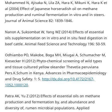
Mohammed N, Ajisaka N, Lila ZA, Hara K, Mikuni K, Hara K et
al (2004) Effect of Japanese horseradish oil on methane
production and ruminal fermentation in vitro and in steers.
Journal of Animal Science 82: 1839-1846.
Nanon A, Suksombat W, Yang WZ (2014) Effects of essential
oils supplementation on in vitro and in situ feed digestion in
beef cattle. Animal Feed Science and Technology 196: 50-59.
Odhiambo PO, Makobe, Boga MH, Miugai A, Schumacher M,
Kiesecker H (2012) Phyto-chemical screening of wild types
and tissue cultured yellow oleander Thevetia peruviana
Pers.K.Schum in Kenya. Advances in Pharmacoepidemiology
and Drug Safety. 1: 5.
http://dx.doi.org/10.4172/2167-
1052.1000120
.
Patra AK, Yu Z (2012) Effects of essential oils on methane
production and fermentation by, and abundance and
diversity of, rumen microbial populations. Applied