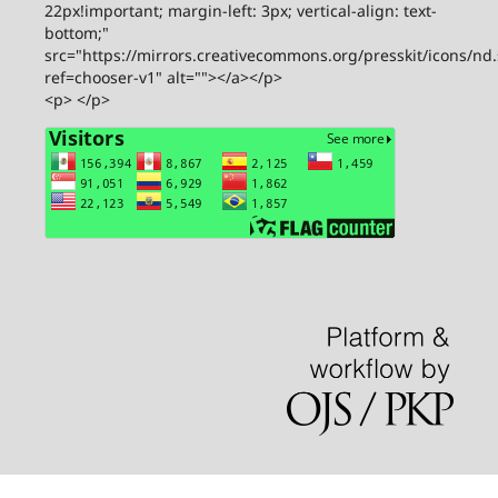
22px!important; margin-left: 3px; vertical-align: text-
bottom;"
src="https://mirrors.creativecommons.org/presskit/icons/nd
ref=chooser-v1" alt=""></a></p>
<p> </p>