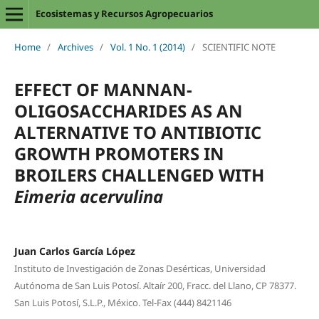
Ecosistemas y Recursos Agropecuarios
Home
/
Archives
/
Vol. 1 No. 1 (2014)
/
SCIENTIFIC NOTE
EFFECT OF MANNAN-
OLIGOSACCHARIDES AS AN
ALTERNATIVE TO ANTIBIOTIC
GROWTH PROMOTERS IN
BROILERS CHALLENGED WITH
Eimeria acervulina
Juan Carlos García López
Instituto de Investigación de Zonas Desérticas, Universidad
Autónoma de San Luis Potosí. Altaír 200, Fracc. del Llano, CP 78377.
San Luis Potosí, S.L.P., México. Tel-Fax (444) 8421146