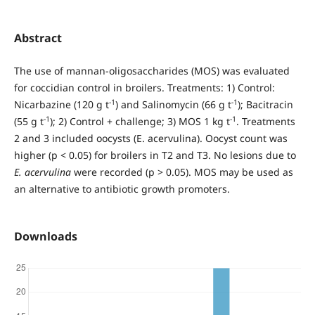
Abstract
The use of mannan-oligosaccharides (MOS) was evaluated
for coccidian control in broilers. Treatments: 1) Control:
-1
-1
Nicarbazine (120 g t
) and Salinomycin (66 g t
); Bacitracin
-1
-1
(55 g t
); 2) Control + challenge; 3) MOS 1 kg t
. Treatments
2 and 3 included oocysts (E. acervulina). Oocyst count was
higher (p < 0.05) for broilers in T2 and T3. No lesions due to
E. acervulina
were recorded (p > 0.05). MOS may be used as
an alternative to antibiotic growth promoters.
Downloads