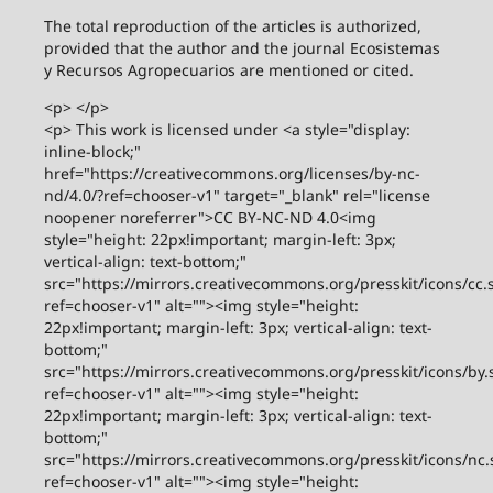
The total reproduction of the articles is authorized,
provided that the author and the journal Ecosistemas
y Recursos Agropecuarios are mentioned or cited.
<p> </p>
<p> This work is licensed under <a style="display:
inline-block;"
href="https://creativecommons.org/licenses/by-nc-
nd/4.0/?ref=chooser-v1" target="_blank" rel="license
noopener noreferrer">CC BY-NC-ND 4.0<img
style="height: 22px!important; margin-left: 3px;
vertical-align: text-bottom;"
src="https://mirrors.creativecommons.org/presskit/icons/cc.
ref=chooser-v1" alt=""><img style="height:
22px!important; margin-left: 3px; vertical-align: text-
bottom;"
src="https://mirrors.creativecommons.org/presskit/icons/by.
ref=chooser-v1" alt=""><img style="height:
22px!important; margin-left: 3px; vertical-align: text-
bottom;"
src="https://mirrors.creativecommons.org/presskit/icons/nc.
ref=chooser-v1" alt=""><img style="height: