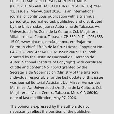
ECOSISTEMAS Y RECURSOS AGROPECUARIOS
(ECOSYSTEMS AND AGRICULTURAL RESOURCES), Year
13, Issue 2, May-August 2026,
is an international
journal of continuous publication with a triannual
periodicity,
journal edited, published and distributed
by the Universidad Juárez Autónoma de Tabasco, Av.
Universidad s/n, Zona de la Cultura, Col. Magisterial,
Villahermosa, Centro, Tabasco, CP. 86040, Tel (993) 358
15 00, www.ujat.mx, era@ujat.mx., era@ujat.mx.
Editor-in-chief: Efraín de la Cruz Lázaro. Copyright No.
04-2013-120914331400-102, ISSN: 2007-901X, both
granted by the Instituto Nacional del Derecho de
Autor (National Institute of Copyright), with certificate
of title and content No. 16540 granted by the
Secretaría de Gobernación (Ministry of the Interior).
Individual responsible for the last update of this issue
was journal Editorial Assistant Lic. Misael Hernández
Martínez, Av. Universidad s/n, Zona de la Cultura, Col.
Magisterial, Vhsa, Centro, Tabasco, Mex. C.P. 86040;
date of last modification, May 07, 2026.
The opinions expressed by the authors do not
necessarily reflect the position of the publisher.