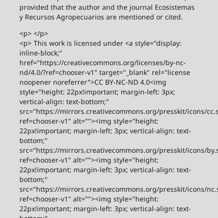
Martínez, Av. Universidad s/n, Zona de la Cultura, Col.
Magisterial, Vhsa, Centro, Tabasco, Mex. C.P. 86040;
date of last modification, May 07, 2026.
The opinions expressed by the authors do not
necessarily reflect the position of the publisher.
The total reproduction of the articles is authorized,
provided that the author and the journal Ecosistemas
y Recursos Agropecuarios are mentioned or cited.
<p> </p>
<p> This work is licensed under <a style="display:
inline-block;"
href="https://creativecommons.org/licenses/by-nc-
nd/4.0/?ref=chooser-v1" target="_blank" rel="license
noopener noreferrer">CC BY-NC-ND 4.0<img
style="height: 22px!important; margin-left: 3px;
vertical-align: text-bottom;"
src="https://mirrors.creativecommons.org/presskit/icons/cc.
ref=chooser-v1" alt=""><img style="height:
22px!important; margin-left: 3px; vertical-align: text-
bottom;"