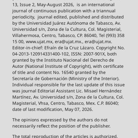
o. niloticus
ECOSISTEMAS Y RECURSOS AGROPECUARIOS
(ECOSYSTEMS AND AGRICULTURAL RESOURCES), Year
13, Issue 2, May-August 2026,
is an international
journal of continuous publication with a triannual
periodicity,
journal edited, published and distributed
by the Universidad Juárez Autónoma de Tabasco, Av.
Universidad s/n, Zona de la Cultura, Col. Magisterial,
Villahermosa, Centro, Tabasco, CP. 86040, Tel (993) 358
15 00, www.ujat.mx, era@ujat.mx., era@ujat.mx.
Editor-in-chief: Efraín de la Cruz Lázaro. Copyright No.
04-2013-120914331400-102, ISSN: 2007-901X, both
granted by the Instituto Nacional del Derecho de
Autor (National Institute of Copyright), with certificate
of title and content No. 16540 granted by the
Secretaría de Gobernación (Ministry of the Interior).
Individual responsible for the last update of this issue
was journal Editorial Assistant Lic. Misael Hernández