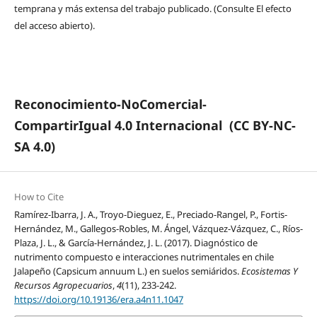
temprana y más extensa del trabajo publicado. (Consulte El efecto
del acceso abierto).
Reconocimiento-NoComercial-
CompartirIgual 4.0 Internacional
(CC BY-NC-
SA 4.0)
How to Cite
Ramírez-Ibarra, J. A., Troyo-Dieguez, E., Preciado-Rangel, P., Fortis-
Hernández, M., Gallegos-Robles, M. Ángel, Vázquez-Vázquez, C., Ríos-
Plaza, J. L., & García-Hernández, J. L. (2017). Diagnóstico de
nutrimento compuesto e interacciones nutrimentales en chile
Jalapeño (Capsicum annuum L.) en suelos semiáridos.
Ecosistemas Y
Recursos Agropecuarios
,
4
(11), 233-242.
https://doi.org/10.19136/era.a4n11.1047