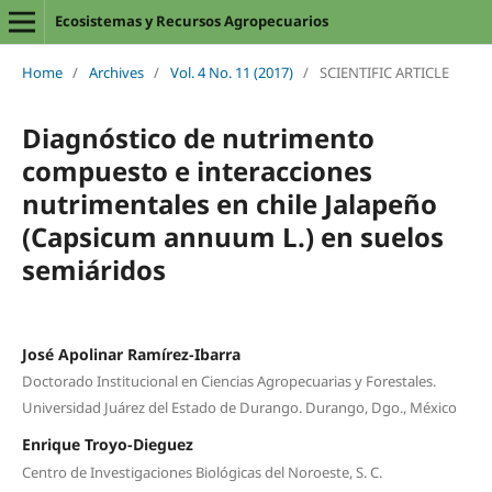
Ecosistemas y Recursos Agropecuarios
Home
/
Archives
/
Vol. 4 No. 11 (2017)
/
SCIENTIFIC ARTICLE
Diagnóstico de nutrimento
compuesto e interacciones
nutrimentales en chile Jalapeño
(Capsicum annuum L.) en suelos
semiáridos
José Apolinar Ramírez-Ibarra
Doctorado Institucional en Ciencias Agropecuarias y Forestales.
Universidad Juárez del Estado de Durango. Durango, Dgo., México
Enrique Troyo-Dieguez
Centro de Investigaciones Biológicas del Noroeste, S. C.