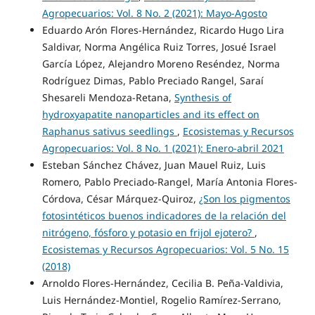
Agropecuarios: Vol. 8 No. 2 (2021): Mayo-Agosto
Eduardo Arón Flores-Hernández, Ricardo Hugo Lira
Saldivar, Norma Angélica Ruiz Torres, Josué Israel
García López, Alejandro Moreno Reséndez, Norma
Rodríguez Dimas, Pablo Preciado Rangel, Saraí
Shesareli Mendoza-Retana,
Synthesis of
hydroxyapatite nanoparticles and its effect on
Raphanus sativus seedlings
,
Ecosistemas y Recursos
Agropecuarios: Vol. 8 No. 1 (2021): Enero-abril 2021
Esteban Sánchez Chávez, Juan Mauel Ruiz, Luis
Romero, Pablo Preciado-Rangel, María Antonia Flores-
Córdova, César Márquez-Quiroz,
¿Son los pigmentos
fotosintéticos buenos indicadores de la relación del
nitrógeno, fósforo y potasio en frijol ejotero?
,
Ecosistemas y Recursos Agropecuarios: Vol. 5 No. 15
(2018)
Arnoldo Flores-Hernández, Cecilia B. Peña-Valdivia,
Luis Hernández-Montiel, Rogelio Ramírez-Serrano,