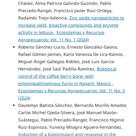
Chávez, Alma Patricia Galindo-Guzmán, Pablo
Preciado-Rangel, Francisco Javier Ruiz-Ortega,
Radamés Trejo-Valencia,
Zinc oxide nanoparticles to
increase yield, bioactive compounds and enzyme
activity in lettuce
,
Ecosistemas y Recursos
Agropecuarios: Vol. 11 No. 1 (2024)
Roberto Sánchez-Lucio, Ernesto González-Gaona,
Rafael Gómez-Jaimes, Karla Vanessa De Lira-Ramos,
Miguel Ángel Gallegos-Robles, José Luis García-
Hernández, José Saúl Padilla-Ramírez,
Biological
control of the coffee berry borer with
entomopathogenous fungi in Nayarit, Mexico
,
Ecosistemas y Recursos Agropecuarios: Vol. 11 No. 3
(2024)
Daulemys Batista-Sánchez, Bernardo Murillo Amador,
Carlos Michel Ojeda-Silvera, José Manuel Mazón-
Suástegui, Pablo Preciado-Rangel, Francisco Higinio
Ruiz-Espinoza, Yuneisy Milagro Aguero-Fernández,
Induction of a biostimulant and response in the