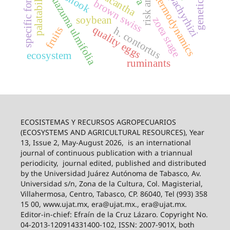
specific formats
palatability
thermodynamics
guazuma ulmifolia
snook
brown swiss
soybean
zoea stage
quality eggs
fruits
h. contortus
ecosystem
ruminants
ECOSISTEMAS Y RECURSOS AGROPECUARIOS
(ECOSYSTEMS AND AGRICULTURAL RESOURCES), Year
13, Issue 2, May-August 2026,
is an international
journal of continuous publication with a triannual
periodicity,
journal edited, published and distributed
by the Universidad Juárez Autónoma de Tabasco, Av.
Universidad s/n, Zona de la Cultura, Col. Magisterial,
Villahermosa, Centro, Tabasco, CP. 86040, Tel (993) 358
15 00, www.ujat.mx, era@ujat.mx., era@ujat.mx.
Editor-in-chief: Efraín de la Cruz Lázaro. Copyright No.
04-2013-120914331400-102, ISSN: 2007-901X, both