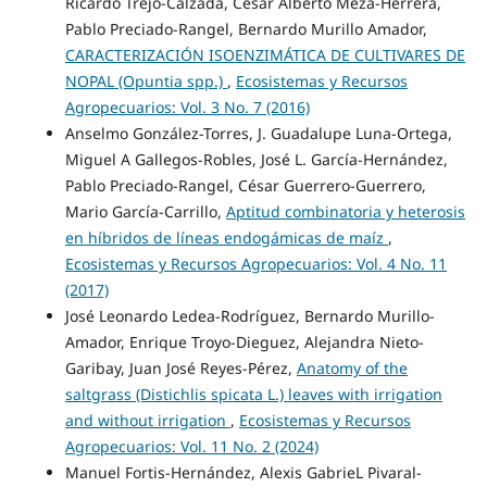
Ricardo Trejo-Calzada, Cesar Alberto Meza-Herrera,
Pablo Preciado-Rangel, Bernardo Murillo Amador,
CARACTERIZACIÓN ISOENZIMÁTICA DE CULTIVARES DE
NOPAL (Opuntia spp.)
,
Ecosistemas y Recursos
Agropecuarios: Vol. 3 No. 7 (2016)
Anselmo González-Torres, J. Guadalupe Luna-Ortega,
Miguel A Gallegos-Robles, José L. García-Hernández,
Pablo Preciado-Rangel, César Guerrero-Guerrero,
Mario García-Carrillo,
Aptitud combinatoria y heterosis
en híbridos de líneas endogámicas de maíz
,
Ecosistemas y Recursos Agropecuarios: Vol. 4 No. 11
(2017)
José Leonardo Ledea-Rodríguez, Bernardo Murillo-
Amador, Enrique Troyo-Dieguez, Alejandra Nieto-
Garibay, Juan José Reyes-Pérez,
Anatomy of the
saltgrass (Distichlis spicata L.) leaves with irrigation
and without irrigation
,
Ecosistemas y Recursos
Agropecuarios: Vol. 11 No. 2 (2024)
Manuel Fortis-Hernández, Alexis GabrieL Pivaral-