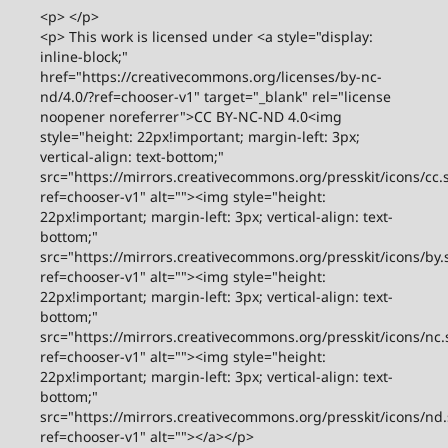
<p> </p>
<p> This work is licensed under <a style="display:
inline-block;"
href="https://creativecommons.org/licenses/by-nc-
nd/4.0/?ref=chooser-v1" target="_blank" rel="license
noopener noreferrer">CC BY-NC-ND 4.0<img
style="height: 22px!important; margin-left: 3px;
vertical-align: text-bottom;"
src="https://mirrors.creativecommons.org/presskit/icons/cc.
ref=chooser-v1" alt=""><img style="height:
22px!important; margin-left: 3px; vertical-align: text-
bottom;"
src="https://mirrors.creativecommons.org/presskit/icons/by.
ref=chooser-v1" alt=""><img style="height:
22px!important; margin-left: 3px; vertical-align: text-
bottom;"
src="https://mirrors.creativecommons.org/presskit/icons/nc.
ref=chooser-v1" alt=""><img style="height:
22px!important; margin-left: 3px; vertical-align: text-
bottom;"
src="https://mirrors.creativecommons.org/presskit/icons/nd
ref=chooser-v1" alt=""></a></p>