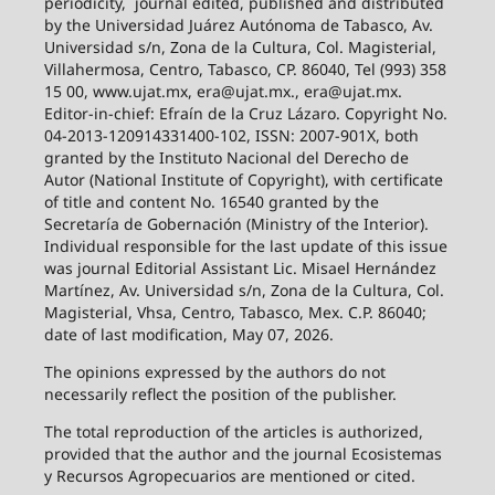
periodicity,
journal edited, published and distributed
by the Universidad Juárez Autónoma de Tabasco, Av.
Universidad s/n, Zona de la Cultura, Col. Magisterial,
Villahermosa, Centro, Tabasco, CP. 86040, Tel (993) 358
15 00, www.ujat.mx, era@ujat.mx., era@ujat.mx.
Editor-in-chief: Efraín de la Cruz Lázaro. Copyright No.
04-2013-120914331400-102, ISSN: 2007-901X, both
granted by the Instituto Nacional del Derecho de
Autor (National Institute of Copyright), with certificate
of title and content No. 16540 granted by the
Secretaría de Gobernación (Ministry of the Interior).
Individual responsible for the last update of this issue
was journal Editorial Assistant Lic. Misael Hernández
Martínez, Av. Universidad s/n, Zona de la Cultura, Col.
Magisterial, Vhsa, Centro, Tabasco, Mex. C.P. 86040;
date of last modification, May 07, 2026.
The opinions expressed by the authors do not
necessarily reflect the position of the publisher.
The total reproduction of the articles is authorized,
provided that the author and the journal Ecosistemas
y Recursos Agropecuarios are mentioned or cited.