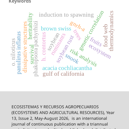
Keywords
genetic correlation
thermodynamics
induction to spawning
heritability
gnrh-a
phakopsora pachyrhizi
dissipative structures
food web
brown swiss
trees
soybean
panulirus inflatus
ruminants
h. contortus
soybean rust
fruits
o. niloticus
ecosystem
survival
risk analysis
snook
acacia cochliacantha
gulf of california
ECOSISTEMAS Y RECURSOS AGROPECUARIOS
(ECOSYSTEMS AND AGRICULTURAL RESOURCES), Year
13, Issue 2, May-August 2026,
is an international
journal of continuous publication with a triannual