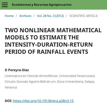
Ecosistemas y Recursos Agropecuarios
Home
/
Archives
/
Vol. 28 No. 3 (2012)
/
SCIENTIFIC ARTICLE
TWO NONLINEAR MATHEMATICAL
MODELS TO ESTIMATE THE
INTENSITY-DURATION-RETURN
PERIOD OF RAINFALL EVENTS
D Pereyra-Díaz
Licenciatura en Ciencias Atmosféricas. Universidad Veracruzana.
Circuito Gonzalo Aguirre Beltrán s/n. Zona Universitaria, Xalapa,
Veracruz
DOI:
https://doi.org/10.19136/era.a28n3.15