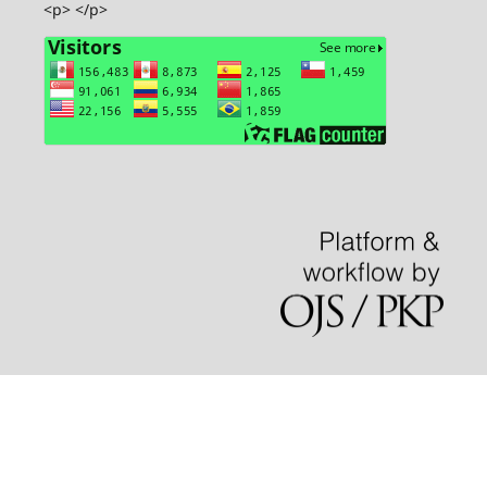
<p> </p>