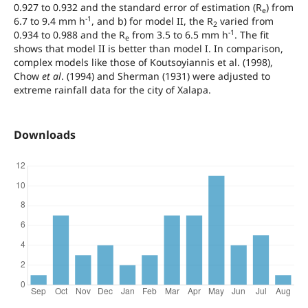
0.927 to 0.932 and the standard error of estimation (R
) from
e
-1
6.7 to 9.4 mm h
, and b) for model II, the R
varied from
2
-1
0.934 to 0.988 and the R
from 3.5 to 6.5 mm h
. The fit
e
shows that model II is better than model I. In comparison,
complex models like those of Koutsoyiannis et al. (1998),
Chow
et al
. (1994) and Sherman (1931) were adjusted to
extreme rainfall data for the city of Xalapa.
Downloads