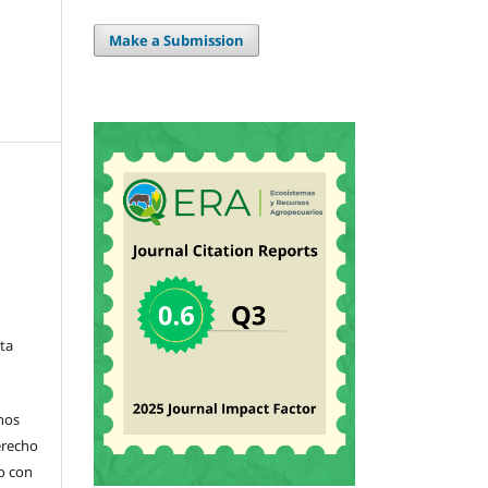
Make a Submission
sta
hos
derecho
jo con