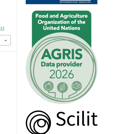
,
511