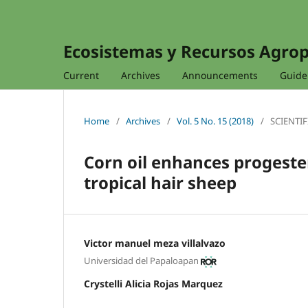
Ecosistemas y Recursos Agro
Current
Archives
Announcements
Guidel
Home
/
Archives
/
Vol. 5 No. 15 (2018)
/
SCIENTIF
Corn oil enhances progeste
tropical hair sheep
Victor manuel meza villalvazo
Universidad del Papaloapan
Crystelli Alicia Rojas Marquez