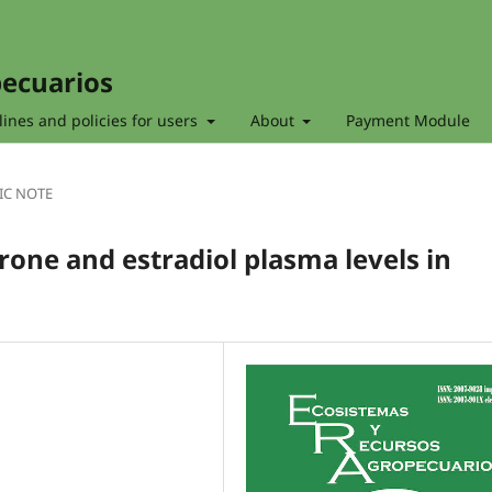
pecuarios
ines and policies for users
About
Payment Module
IC NOTE
rone and estradiol plasma levels in