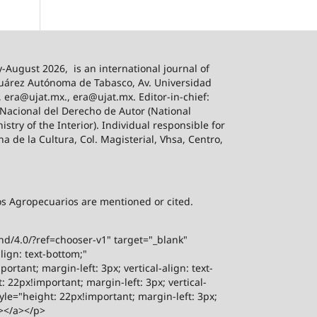
-August 2026,
is an international journal of
 Juárez Autónoma de Tabasco, Av. Universidad
, era@ujat.mx., era@ujat.mx. Editor-in-chief:
 Nacional del Derecho de Autor (National
stry of the Interior). Individual responsible for
na de la Cultura, Col. Magisterial, Vhsa, Centro,
sos Agropecuarios are mentioned or cited.
-nd/4.0/?ref=chooser-v1" target="_blank"
lign: text-bottom;"
rtant; margin-left: 3px; vertical-align: text-
 22px!important; margin-left: 3px; vertical-
yle="height: 22px!important; margin-left: 3px;
"></a></p>