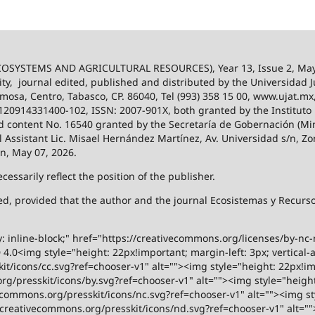
SYSTEMS AND AGRICULTURAL RESOURCES), Year 13, Issue 2, May
ity,
journal edited, published and distributed by the Universidad
ermosa, Centro, Tabasco, CP. 86040, Tel (993) 358 15 00, www.ujat.mx
-120914331400-102, ISSN: 2007-901X, both granted by the Instituto
 and content No. 16540 granted by the Secretaría de Gobernación (Mini
al Assistant Lic. Misael Hernández Martínez, Av. Universidad s/n, Zo
on, May 07, 2026.
ssarily reflect the position of the publisher.
ized, provided that the author and the journal Ecosistemas y Recur
y: inline-block;" href="https://creativecommons.org/licenses/by-nc
.0<img style="height: 22px!important; margin-left: 3px; vertical-a
t/icons/cc.svg?ref=chooser-v1" alt=""><img style="height: 22px!impo
g/presskit/icons/by.svg?ref=chooser-v1" alt=""><img style="height:
vecommons.org/presskit/icons/nc.svg?ref=chooser-v1" alt=""><img st
rs.creativecommons.org/presskit/icons/nd.svg?ref=chooser-v1" alt="