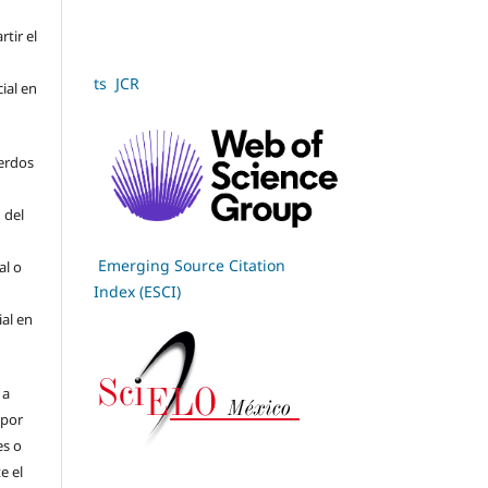
tir el
ts JCR
cial en
erdos
 del
Emerging Source Citation
al o
Index (ESCI)
ial en
 a
(por
es o
e el