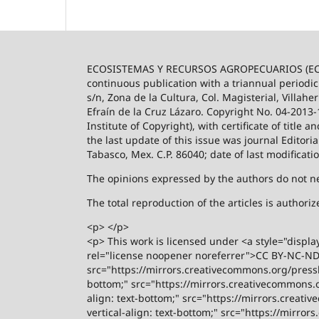
ECOSISTEMAS Y RECURSOS AGROPECUARIOS (ECO
continuous publication with a triannual periodic
s/n, Zona de la Cultura, Col. Magisterial, Villah
Efraín de la Cruz Lázaro. Copyright No. 04-2013
Institute of Copyright), with certificate of title
the last update of this issue was journal Editori
Tabasco, Mex. C.P. 86040; date of last modificati
The opinions expressed by the authors do not nece
The total reproduction of the articles is author
<p> </p>
<p> This work is licensed under <a style="displa
rel="license noopener noreferrer">CC BY-NC-ND 4
src="https://mirrors.creativecommons.org/presski
bottom;" src="https://mirrors.creativecommons.or
align: text-bottom;" src="https://mirrors.creati
vertical-align: text-bottom;" src="https://mirro