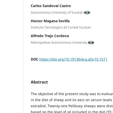
Carlos Sandoval Castro
Autonomous University of Yucatán
Hector Magana Sevilla
Instituto Tecnologico de Conkal Yucatan
Alfredo Trejo Cordova
Metropolitan Autonomous University
DOI:
https://doi.org/10.19136/era.a5n15.1511
Abstract
The objective of the present study was to evaluat
in the diet of sheep and its eect on serum level
estradiol, Twenty-one Pelibuey sheeps were divi
based on the level of oil included in the diet (T0