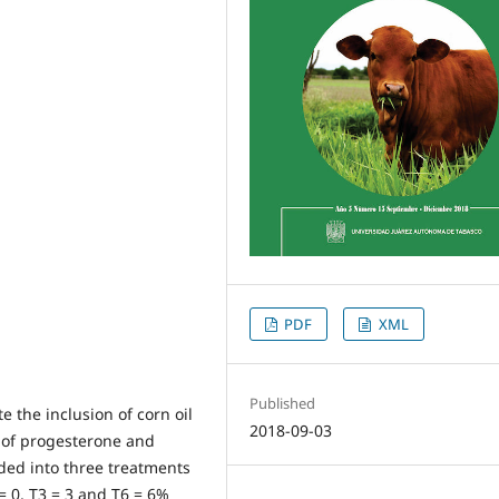
PDF
XML
Published
e the inclusion of corn oil
2018-09-03
s of progesterone and
ded into three treatments
 = 0, T3 = 3 and T6 = 6%