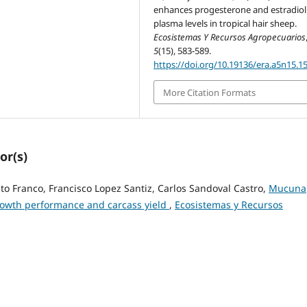
enhances progesterone and estradiol
plasma levels in tropical hair sheep.
Ecosistemas Y Recursos Agropecuarios
5
(15), 583-589.
https://doi.org/10.19136/era.a5n15.1
More Citation Formats
or(s)
to Franco, Francisco Lopez Santiz, Carlos Sandoval Castro,
Mucuna
growth performance and carcass yield
,
Ecosistemas y Recursos