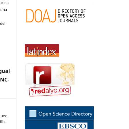
cir a
 una
 del
gual
-NC-
quez,
lla,