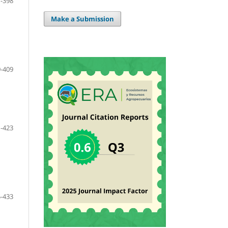
-398
Make a Submission
-409
-423
-433