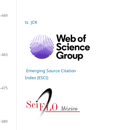
-449
ts JCR
-463
Emerging Source Citation
Index (ESCI)
-475
-489