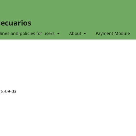
pecuarios
ines and policies for users
About
Payment Module
18-09-03