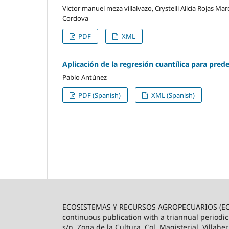
Victor manuel meza villalvazo, Crystelli Alicia Rojas Ma
Cordova
PDF
XML
Aplicación de la regresión cuantílica para prede
Pablo Antúnez
PDF (Spanish)
XML (Spanish)
ECOSISTEMAS Y RECURSOS AGROPECUARIOS (ECO
continuous publication with a triannual periodic
s/n, Zona de la Cultura, Col. Magisterial, Villah