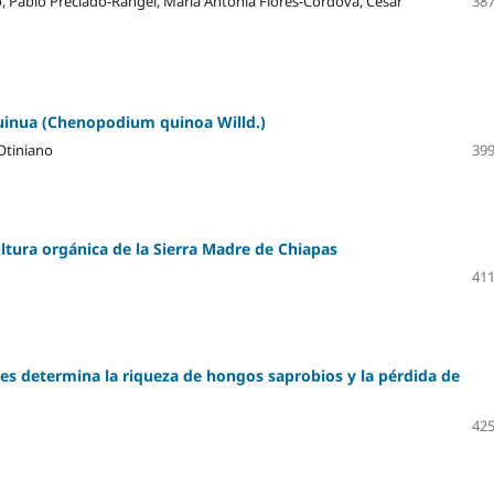
, Pablo Preciado-Rangel, María Antonia Flores-Córdova, César
387
quinua (Chenopodium quinoa Willd.)
Otiniano
399
ultura orgánica de la Sierra Madre de Chiapas
411
ales determina la riqueza de hongos saprobios y la pérdida de
425