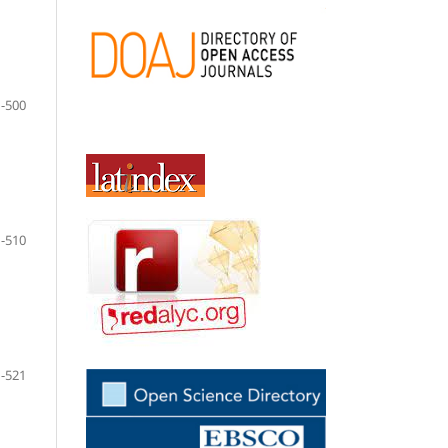
-500
-510
-521