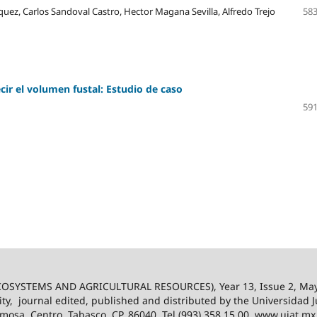
rquez, Carlos Sandoval Castro, Hector Magana Sevilla, Alfredo Trejo
583
cir el volumen fustal: Estudio de caso
591
SYSTEMS AND AGRICULTURAL RESOURCES), Year 13, Issue 2, May
ity,
journal edited, published and distributed by the Universidad
ermosa, Centro, Tabasco, CP. 86040, Tel (993) 358 15 00, www.ujat.mx