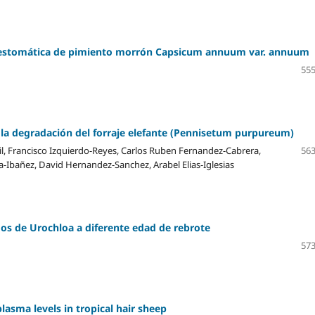
dad estomática de pimiento morrón Capsicum annuum var. annuum
555
e la degradación del forraje elefante (Pennisetum purpureum)
il, Francisco Izquierdo-Reyes, Carlos Ruben Fernandez-Cabrera,
563
Ibañez, David Hernandez-Sanchez, Arabel Elias-Iglesias
dos de Urochloa a diferente edad de rebrote
573
lasma levels in tropical hair sheep