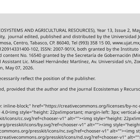
SYSTEMS AND AGRICULTURAL RESOURCES), Year 13, Issue 2, May
ity,
journal edited, published and distributed by the Universidad
ermosa, Centro, Tabasco, CP. 86040, Tel (993) 358 15 00, www.ujat.mx
-120914331400-102, ISSN: 2007-901X, both granted by the Instituto
 and content No. 16540 granted by the Secretaría de Gobernación (Mini
al Assistant Lic. Misael Hernández Martínez, Av. Universidad s/n, Zo
on, May 07, 2026.
ssarily reflect the position of the publisher.
ized, provided that the author and the journal Ecosistemas y Recur
y: inline-block;" href="https://creativecommons.org/licenses/by-nc
.0<img style="height: 22px!important; margin-left: 3px; vertical-a
t/icons/cc.svg?ref=chooser-v1" alt=""><img style="height: 22px!impo
g/presskit/icons/by.svg?ref=chooser-v1" alt=""><img style="height:
vecommons.org/presskit/icons/nc.svg?ref=chooser-v1" alt=""><img st
rs.creativecommons.org/presskit/icons/nd.svg?ref=chooser-v1" alt="