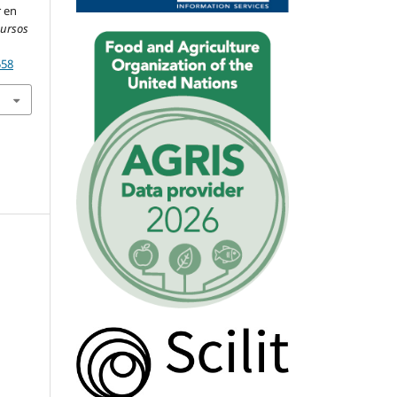
r en
cursos
558