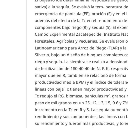
sativa) a la sequía. Se evaluó la tem- peratura de
emergencia de panícula (EP), oración (F) y en el 
además del efecto de la Tc en el rendimiento de
componentes bajo riego (R) y sequía (S). El exper
Campo Experimental Zacatepec del Instituto Nac
Forestales, Agrícolas y Pecuarias. Se evaluaron 
Latinoamericano para Arroz de Riego (FLAR) y la 
Silverio, bajo un diseño de bloques completos co
riego y sequía. La siembra se realizó a densida
de fertilización de 180-40-40 de N, P, K, respeci
mayor que en R, también se relacionó de forma n
productividad media (IPM) y el índice de toleranc
líneas con baja Tc tienen mayor productividad y t
2
Tc redujo el RG, biomasa, panículas m
, granos
peso de mil granos en un 25, 12, 13, 15, 9.6 y 7
incremento en la Tc en R y S. La sequía aumentó 
rendimiento y sus componentes; las líneas con 
su rendimiento y fueron más productivas, y toler