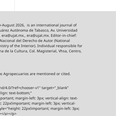
-August 2026,
is an international journal of
 Juárez Autónoma de Tabasco, Av. Universidad
, era@ujat.mx., era@ujat.mx. Editor-in-chief:
 Nacional del Derecho de Autor (National
stry of the Interior). Individual responsible for
na de la Cultura, Col. Magisterial, Vhsa, Centro,
sos Agropecuarios are mentioned or cited.
-nd/4.0/?ref=chooser-v1" target="_blank"
lign: text-bottom;"
rtant; margin-left: 3px; vertical-align: text-
 22px!important; margin-left: 3px; vertical-
yle="height: 22px!important; margin-left: 3px;
"></a></p>