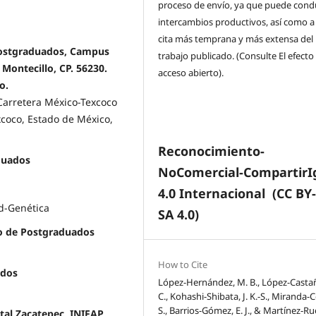
proceso de envío, ya que puede condu
intercambios productivos, así como a
cita más temprana y más extensa del
Postgraduados, Campus
trabajo publicado. (Consulte El efecto
Montecillo, CP. 56230.
acceso abierto).
o.
Carretera México-Texcoco
xcoco, Estado de México,
Reconocimiento-
duados
NoComercial-CompartirI
4.0 Internacional
(CC BY
d-Genética
SA 4.0)
io de Postgraduados
How to Cite
ados
López-Hernández, M. B., López-Casta
C., Kohashi-Shibata, J. K.-S., Miranda-C
S., Barrios-Gómez, E. J., & Martínez-R
al Zacatepec, INIFAP,