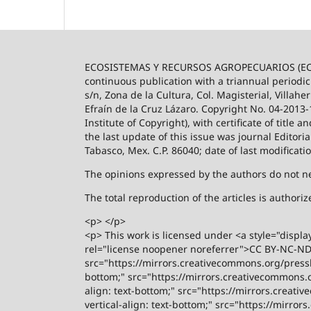
ECOSISTEMAS Y RECURSOS AGROPECUARIOS (ECO
continuous publication with a triannual periodic
s/n, Zona de la Cultura, Col. Magisterial, Villah
Efraín de la Cruz Lázaro. Copyright No. 04-2013
Institute of Copyright), with certificate of title
the last update of this issue was journal Editori
Tabasco, Mex. C.P. 86040; date of last modificati
The opinions expressed by the authors do not nece
The total reproduction of the articles is author
<p> </p>
<p> This work is licensed under <a style="displa
rel="license noopener noreferrer">CC BY-NC-ND 4
src="https://mirrors.creativecommons.org/presski
bottom;" src="https://mirrors.creativecommons.or
align: text-bottom;" src="https://mirrors.creati
vertical-align: text-bottom;" src="https://mirro