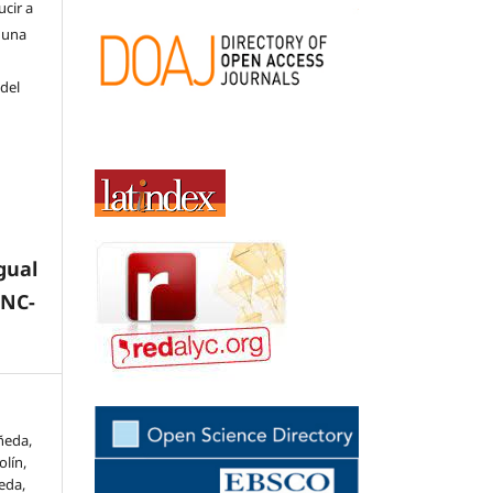
cir a
 una
 del
gual
-NC-
ñeda,
olín,
ueda,