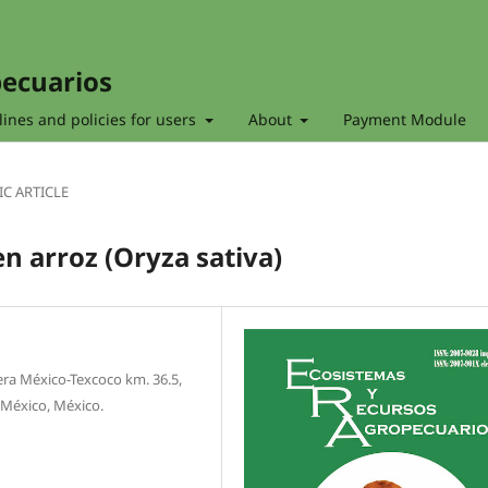
pecuarios
ines and policies for users
About
Payment Module
IC ARTICLE
en arroz (Oryza sativa)
ra México-Texcoco km. 36.5,
 México, México.