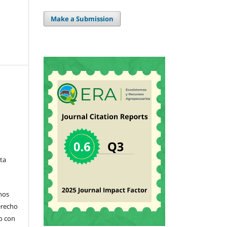
Make a Submission
sta
hos
derecho
jo con