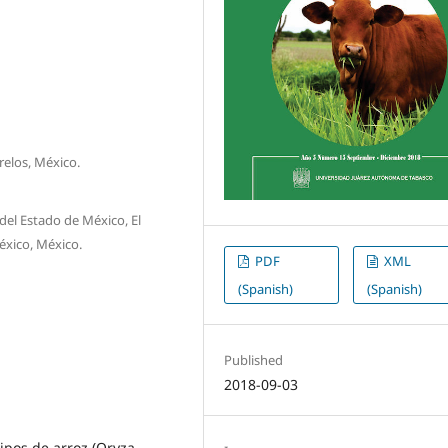
elos, México.
del Estado de México, El
México, México.
PDF
XML
(Spanish)
(Spanish)
Published
2018-09-03
ipos de arroz (Oryza