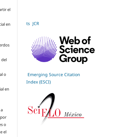
tir el
ts JCR
cial en
erdos
 del
Emerging Source Citation
al o
Index (ESCI)
ial en
 a
(por
es o
e el