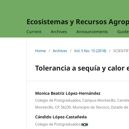
Ecosistemas y Recursos Agro
Current
Archives
Announcements
Guidel
Home
/
Archives
/
Vol. 5 No. 15 (2018)
/
SCIENTIF
Tolerancia a sequía y calor 
Monica Beatriz López-Hernández
Colegio de Postgraduados, Campus Montecillo, Carrete
Montecillo, CP. 56230. Municipio de Texcoco, Estado de
Cándido López-Castañeda
Colegio de Postgraduados