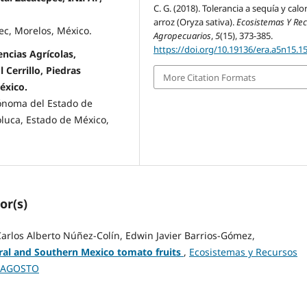
C. G. (2018). Tolerancia a sequía y calo
arroz (Oryza sativa).
Ecosistemas Y Re
c, Morelos, México.
Agropecuarios
,
5
(15), 373-385.
https://doi.org/10.19136/era.a5n15.1
ncias Agrícolas,
Cerrillo, Piedras
More Citation Formats
éxico.
tónoma del Estado de
Toluca, Estado de México,
or(s)
arlos Alberto Núñez-Colín, Edwin Javier Barrios-Gómez,
tral and Southern Mexico tomato fruits
,
Ecosistemas y Recursos
O-AGOSTO