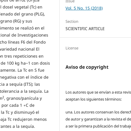
Issue
l dosel vegetal (Tc) en
Vol. 5 No. 15 (2018)
llenado del grano (PLG),
 grano (RG) y sus
Section
imento se realizó en el
SCIENTIFIC ARTICLE
ional de Investigaciones
ocho líneas F6 del Fondo
License
variedad nacional El
n tres repeticiones en
d de 100 kg ha−1 con dosis
Aviso de copyright
tvamente. La Tc en S fue
egativa con el índice de
ia a sequía (ITS); las
olerancia a la sequía. La
Los autores que se envían a esta revi
2
 m
, granos/panícula y
aceptan los siguientes términos:
% por cada 1 ◦C de
la Tc y disminuyó el
una.
Los autores conservan los derec
baja Tc redujeron menos
de autor y garantizan a la revista el 
antes a la sequía.
a ser la primera publicación del traba