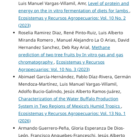
Luis Manuel Vargas-Villamil, Amr,
Level of protein and
energy on the in vitro fermentation of diets for lambs
,
Ecosistemas y Recursos Agropecuarios: Vol. 10 No. 2
(2023)
Roselia Ramirez Diaz, René Pinto-Ruiz, Luis Alberto
Miranda Romero , Manuel Alejandro La O Arias, David
Hernandez Sanchez, Deb Ray Arial,
Methane
prediction of two tree fruits by In vitro gas and gas
chromatography
,
Ecosistemas y Recursos
Agropecuarios: Vol. 10 No. 3 (2023)
Abimael García-Hernández, Pablo Díaz-Rivera, Germán
Mendoza-Martínez, Luis Manuel Vargas-Villamil,
Adolfo Bucio-Galindo, Jesús Alberto Ramos-Juárez,
Characterization of the Water Buffalo Production
System in Two Regions of Mexico’s Humid Tropics
,
Ecosistemas y Recursos Agropecuarios: Vol. 13 No. 1
(2026)
Armando Guerrero-Peña, Gloria Esperanza De Dios-
León, Francisco Anguebes-Franceschi, Jesús Alberto