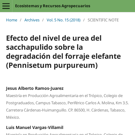
Ecosistemas y Recursos Agropecuarios
Home
/
Archives
/
Vol. 5 No. 15 (2018)
/
SCIENTIFIC NOTE
Efecto del nivel de urea del
sacchapulido sobre la
degradación del forraje elefante
(Pennisetum purpureum)
Jesus Alberto Ramos-Juarez
Maestría en Producción Agroalimentaria en el Trópico, Colegio de
Postgraduados, Campus Tabasco, Periférico Carlos A. Molina, Km 3.5.
Carretera Cárdenas-Huimanguillo. CP. 86500, H. Cárdenas, Tabasco,
México.
Luis Manuel Vargas-Villamil
Maestría en Producción Agroalimentaria en el Trópico, Colegio de