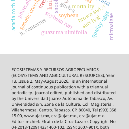
acacia cochliacantha
genetic correlation
trees
snook
gnrh-a
brown swiss
mortality
quality eggs
soybean rust
soybean
microalgae
survival
h. contortus
guazuma ulmifolia
ECOSISTEMAS Y RECURSOS AGROPECUARIOS
(ECOSYSTEMS AND AGRICULTURAL RESOURCES), Year
13, Issue 2, May-August 2026,
is an international
journal of continuous publication with a triannual
periodicity,
journal edited, published and distributed
by the Universidad Juárez Autónoma de Tabasco, Av.
Universidad s/n, Zona de la Cultura, Col. Magisterial,
Villahermosa, Centro, Tabasco, CP. 86040, Tel (993) 358
15 00, www.ujat.mx, era@ujat.mx., era@ujat.mx.
Editor-in-chief: Efraín de la Cruz Lázaro. Copyright No.
04-2013-120914331400-102, ISSN: 2007-901X, both