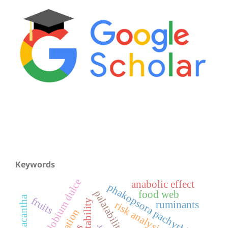
Keywords
phitecellobium dulce
anabolic effect
phakopsora pachyrhizi
palatability
food web
fruits
heritability
ruminants
risk analysis