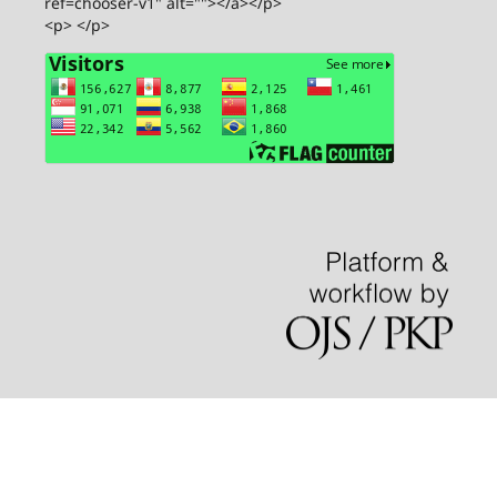
ref=chooser-v1" alt=""></a></p>
<p> </p>