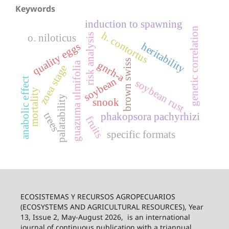
Keywords
induction to spawning
genetic correlation
h. contortus
risk analysis
o. niloticus
heritability
quality eggs
brown swiss
gnrh-a
guazuma ulmifolia
zoea stage
soybean
anabolic effect
soybean rust
mortality
palatability
snook
trees
phakopsora pachyrhizi
fruits
specific formats
ECOSISTEMAS Y RECURSOS AGROPECUARIOS
(ECOSYSTEMS AND AGRICULTURAL RESOURCES), Year
13, Issue 2, May-August 2026,
is an international
journal of continuous publication with a triannual