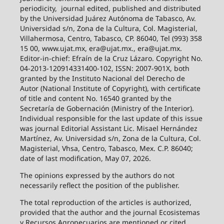
periodicity,
journal edited, published and distributed
by the Universidad Juárez Autónoma de Tabasco, Av.
Universidad s/n, Zona de la Cultura, Col. Magisterial,
Villahermosa, Centro, Tabasco, CP. 86040, Tel (993) 358
15 00, www.ujat.mx, era@ujat.mx., era@ujat.mx.
Editor-in-chief: Efraín de la Cruz Lázaro. Copyright No.
04-2013-120914331400-102, ISSN: 2007-901X, both
granted by the Instituto Nacional del Derecho de
Autor (National Institute of Copyright), with certificate
of title and content No. 16540 granted by the
Secretaría de Gobernación (Ministry of the Interior).
Individual responsible for the last update of this issue
was journal Editorial Assistant Lic. Misael Hernández
Martínez, Av. Universidad s/n, Zona de la Cultura, Col.
Magisterial, Vhsa, Centro, Tabasco, Mex. C.P. 86040;
date of last modification, May 07, 2026.
The opinions expressed by the authors do not
necessarily reflect the position of the publisher.
The total reproduction of the articles is authorized,
provided that the author and the journal Ecosistemas
y Recursos Agropecuarios are mentioned or cited.