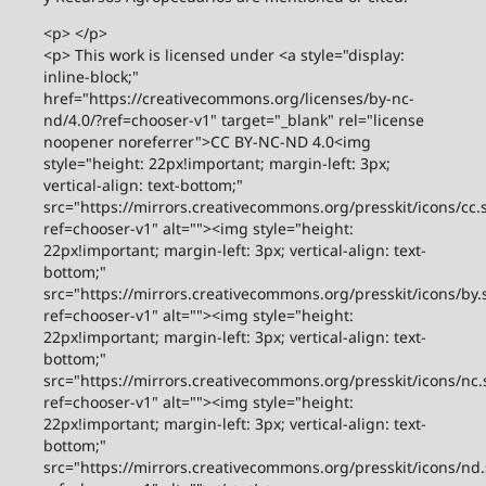
<p> </p>
<p> This work is licensed under <a style="display:
inline-block;"
href="https://creativecommons.org/licenses/by-nc-
nd/4.0/?ref=chooser-v1" target="_blank" rel="license
noopener noreferrer">CC BY-NC-ND 4.0<img
style="height: 22px!important; margin-left: 3px;
vertical-align: text-bottom;"
src="https://mirrors.creativecommons.org/presskit/icons/cc.
ref=chooser-v1" alt=""><img style="height:
22px!important; margin-left: 3px; vertical-align: text-
bottom;"
src="https://mirrors.creativecommons.org/presskit/icons/by.
ref=chooser-v1" alt=""><img style="height:
22px!important; margin-left: 3px; vertical-align: text-
bottom;"
src="https://mirrors.creativecommons.org/presskit/icons/nc.
ref=chooser-v1" alt=""><img style="height:
22px!important; margin-left: 3px; vertical-align: text-
bottom;"
src="https://mirrors.creativecommons.org/presskit/icons/nd