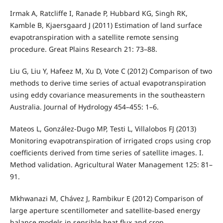
Irmak A, Ratcliffe I, Ranade P, Hubbard KG, Singh RK,
Kamble B, Kjaersgaard J (2011) Estimation of land surface
evapotranspiration with a satellite remote sensing
procedure. Great Plains Research 21: 73–88.
Liu G, Liu Y, Hafeez M, Xu D, Vote C (2012) Comparison of two
methods to derive time series of actual evapotranspiration
using eddy covariance measurements in the southeastern
Australia. Journal of Hydrology 454–455: 1–6.
Mateos L, González-Dugo MP, Testi L, Villalobos FJ (2013)
Monitoring evapotranspiration of irrigated crops using crop
coefficients derived from time series of satellite images. I.
Method validation. Agricultural Water Management 125: 81–
91.
Mkhwanazi M, Chávez J, Rambikur E (2012) Comparison of
large aperture scentillometer and satellite-based energy
balance models in sensible heat flux and crop