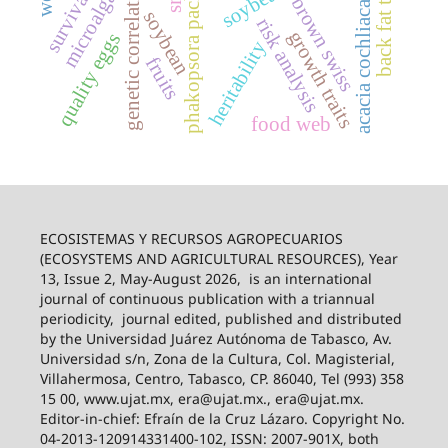
back fat thickness
phakopsora pachyrhizi
acacia cochliacantha
genetic correlation
microalgae
survival
brown swiss
soybean
risk analysis
growth traits
quality eggs
heritability
fruits
food web
ECOSISTEMAS Y RECURSOS AGROPECUARIOS
(ECOSYSTEMS AND AGRICULTURAL RESOURCES), Year
13, Issue 2, May-August 2026,
is an international
journal of continuous publication with a triannual
periodicity,
journal edited, published and distributed
by the Universidad Juárez Autónoma de Tabasco, Av.
Universidad s/n, Zona de la Cultura, Col. Magisterial,
Villahermosa, Centro, Tabasco, CP. 86040, Tel (993) 358
15 00, www.ujat.mx, era@ujat.mx., era@ujat.mx.
Editor-in-chief: Efraín de la Cruz Lázaro. Copyright No.
04-2013-120914331400-102, ISSN: 2007-901X, both