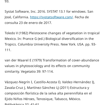
93.
Systat Software, Inc. 2016. SYSTAT 13.1 for windows. San
José, California.
https://systatsoftware.com/
. Fecha de
consulta 23 de enero de 2017.
Toledo V (1982) Pleistocene changes of vegetation in tropical
Mexico. In: Prance G (ed.) Biological diversification in the
Tropics. Columbia University Press. New York. USA. pp. 93-
111.
van der Maarel E (1979) Transformation of cover-abundance
values in phytosociology and its effects on community
similarity. Vegetatio 39: 97-114.
Vázquez-Negrín I, Castillo-Acosta O, Valdez-Hernández IJ,
Zavala-Cruz J, Martínez-Sánchez LJ (2011) Estructura y
composición florística de la selva alta perennifolia en el
Ejido Niños Héroes, Tenosique, Tabasco, México.
Polibotánica 32: 41-61.