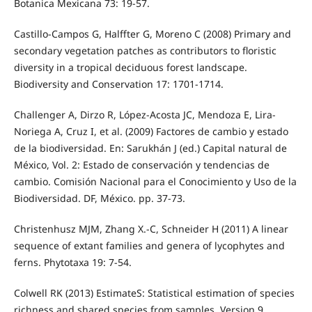
Botanica Mexicana 73: 19-57.
Castillo-Campos G, Halffter G, Moreno C (2008) Primary and
secondary vegetation patches as contributors to floristic
diversity in a tropical deciduous forest landscape.
Biodiversity and Conservation 17: 1701-1714.
Challenger A, Dirzo R, López-Acosta JC, Mendoza E, Lira-
Noriega A, Cruz I, et al. (2009) Factores de cambio y estado
de la biodiversidad. En: Sarukhán J (ed.) Capital natural de
México, Vol. 2: Estado de conservación y tendencias de
cambio. Comisión Nacional para el Conocimiento y Uso de la
Biodiversidad. DF, México. pp. 37-73.
Christenhusz MJM, Zhang X.-C, Schneider H (2011) A linear
sequence of extant families and genera of lycophytes and
ferns. Phytotaxa 19: 7-54.
Colwell RK (2013) EstimateS: Statistical estimation of species
richness and shared species from samples. Version 9.