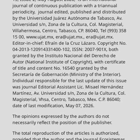
journal of continuous publication with a triannual
periodicity,
journal edited, published and distributed
by the Universidad Juárez Autónoma de Tabasco, Av.
Universidad s/n, Zona de la Cultura, Col. Magisterial,
Villahermosa, Centro, Tabasco, CP. 86040, Tel (993) 358
15 00, www.ujat.mx, era@ujat.mx., era@ujat.mx.
Editor-in-chief: Efraín de la Cruz Lázaro. Copyright No.
04-2013-120914331400-102, ISSN: 2007-901X, both
granted by the Instituto Nacional del Derecho de
Autor (National Institute of Copyright), with certificate
of title and content No. 16540 granted by the
Secretaría de Gobernación (Ministry of the Interior).
Individual responsible for the last update of this issue
was journal Editorial Assistant Lic. Misael Hernández
Martínez, Av. Universidad s/n, Zona de la Cultura, Col.
Magisterial, Vhsa, Centro, Tabasco, Mex. C.P. 86040;
date of last modification, May 07, 2026.
The opinions expressed by the authors do not
necessarily reflect the position of the publisher.
The total reproduction of the articles is authorized,
provided that the author and the journal Ecosistemas