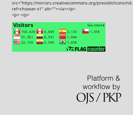
src="https://mirrors.creativecommons.org/presskit/icons/nd
ref=chooser-v1" alt=""></a></p>
<p> </p>