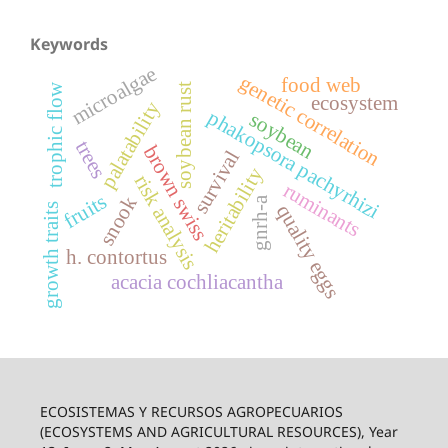
Keywords
microalgae
genetic correlation
food web
trophic flow
soybean rust
ecosystem
palatability
phakopsora pachyrhizi
soybean
trees
brown swiss
survival
heritability
risk analysis
ruminants
fruits
snook
gnrh-a
quality eggs
growth traits
h. contortus
acacia cochliacantha
ECOSISTEMAS Y RECURSOS AGROPECUARIOS
(ECOSYSTEMS AND AGRICULTURAL RESOURCES), Year