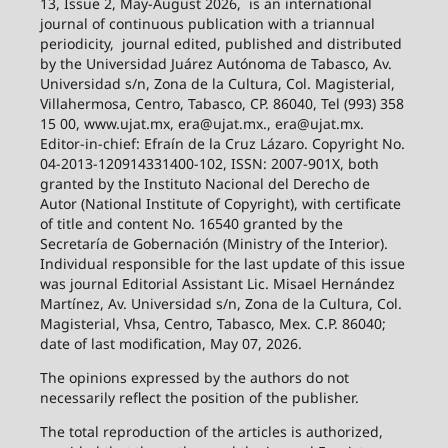
13, Issue 2, May-August 2026,
is an international
journal of continuous publication with a triannual
periodicity,
journal edited, published and distributed
by the Universidad Juárez Autónoma de Tabasco, Av.
Universidad s/n, Zona de la Cultura, Col. Magisterial,
Villahermosa, Centro, Tabasco, CP. 86040, Tel (993) 358
15 00, www.ujat.mx, era@ujat.mx., era@ujat.mx.
Editor-in-chief: Efraín de la Cruz Lázaro. Copyright No.
04-2013-120914331400-102, ISSN: 2007-901X, both
granted by the Instituto Nacional del Derecho de
Autor (National Institute of Copyright), with certificate
of title and content No. 16540 granted by the
Secretaría de Gobernación (Ministry of the Interior).
Individual responsible for the last update of this issue
was journal Editorial Assistant Lic. Misael Hernández
Martínez, Av. Universidad s/n, Zona de la Cultura, Col.
Magisterial, Vhsa, Centro, Tabasco, Mex. C.P. 86040;
date of last modification, May 07, 2026.
The opinions expressed by the authors do not
necessarily reflect the position of the publisher.
The total reproduction of the articles is authorized,