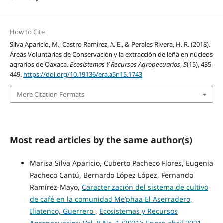
How to Cite
Silva Aparicio, M., Castro Ramírez, A. E., & Perales Rivera, H. R. (2018).
Áreas Voluntarias de Conservación y la extracción de leña en núcleos
agrarios de Oaxaca.
Ecosistemas Y Recursos Agropecuarios
,
5
(15), 435-
449.
https://doi.org/10.19136/era.a5n15.1743
More Citation Formats
Most read articles by the same author(s)
Marisa Silva Aparicio, Cuberto Pacheco Flores, Eugenia
Pacheco Cantú, Bernardo López López, Fernando
Ramírez-Mayo,
Caracterización del sistema de cultivo
de café en la comunidad Me’phaa El Aserradero,
Iliatenco, Guerrero
,
Ecosistemas y Recursos
Agropecuarios: Vol. 8 No. 1 (2021): Enero-abril 2021