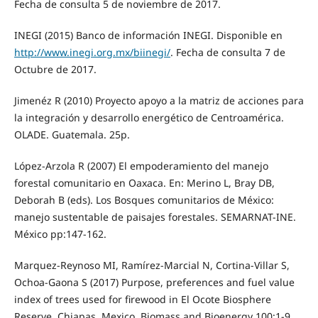
Fecha de consulta 5 de noviembre de 2017.
INEGI (2015) Banco de información INEGI. Disponible en
http://www.inegi.org.mx/biinegi/
. Fecha de consulta 7 de
Octubre de 2017.
Jimenéz R (2010) Proyecto apoyo a la matriz de acciones para
la integración y desarrollo energético de Centroamérica.
OLADE. Guatemala. 25p.
López-Arzola R (2007) El empoderamiento del manejo
forestal comunitario en Oaxaca. En: Merino L, Bray DB,
Deborah B (eds). Los Bosques comunitarios de México:
manejo sustentable de paisajes forestales. SEMARNAT-INE.
México pp:147-162.
Marquez-Reynoso MI, Ramírez-Marcial N, Cortina-Villar S,
Ochoa-Gaona S (2017) Purpose, preferences and fuel value
index of trees used for firewood in El Ocote Biosphere
Reserve, Chiapas, Mexico. Biomass and Bioenergy 100:1-9.