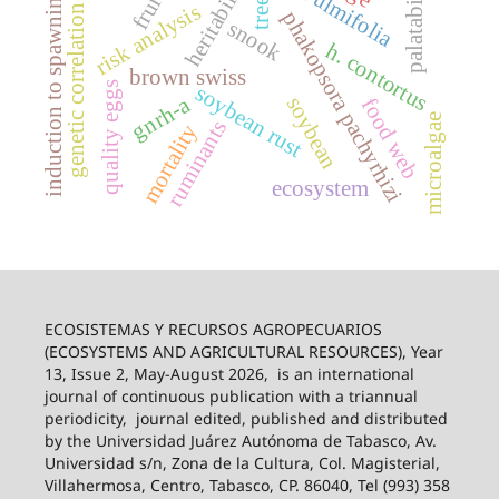
palatability
heritability
fruits
induction to spawning
trees
risk analysis
genetic correlation
phakopsora pachyrhizi
snook
h. contortus
brown swiss
quality eggs
soybean rust
gnrh-a
soybean
food web
microalgae
ruminants
mortality
ecosystem
ECOSISTEMAS Y RECURSOS AGROPECUARIOS
(ECOSYSTEMS AND AGRICULTURAL RESOURCES), Year
13, Issue 2, May-August 2026,
is an international
journal of continuous publication with a triannual
periodicity,
journal edited, published and distributed
by the Universidad Juárez Autónoma de Tabasco, Av.
Universidad s/n, Zona de la Cultura, Col. Magisterial,
Villahermosa, Centro, Tabasco, CP. 86040, Tel (993) 358