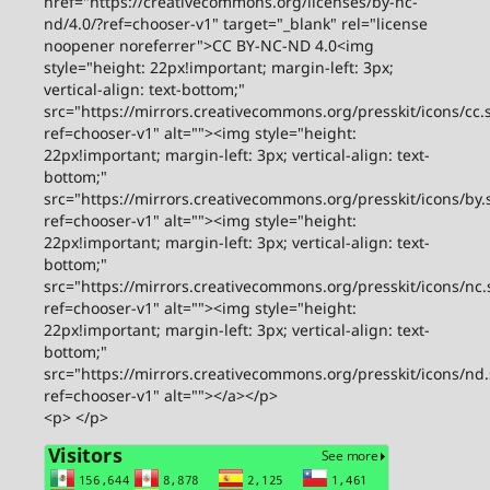
href="https://creativecommons.org/licenses/by-nc-
nd/4.0/?ref=chooser-v1" target="_blank" rel="license
noopener noreferrer">CC BY-NC-ND 4.0<img
style="height: 22px!important; margin-left: 3px;
vertical-align: text-bottom;"
src="https://mirrors.creativecommons.org/presskit/icons/cc.
ref=chooser-v1" alt=""><img style="height:
22px!important; margin-left: 3px; vertical-align: text-
bottom;"
src="https://mirrors.creativecommons.org/presskit/icons/by.
ref=chooser-v1" alt=""><img style="height:
22px!important; margin-left: 3px; vertical-align: text-
bottom;"
src="https://mirrors.creativecommons.org/presskit/icons/nc.
ref=chooser-v1" alt=""><img style="height:
22px!important; margin-left: 3px; vertical-align: text-
bottom;"
src="https://mirrors.creativecommons.org/presskit/icons/nd
ref=chooser-v1" alt=""></a></p>
<p> </p>