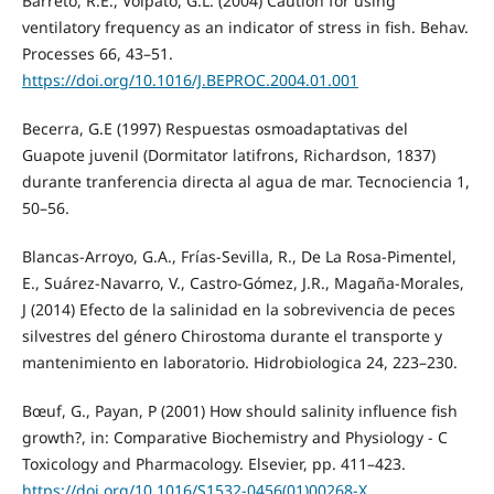
Barreto, R.E., Volpato, G.L. (2004) Caution for using
ventilatory frequency as an indicator of stress in fish. Behav.
Processes 66, 43–51.
https://doi.org/10.1016/J.BEPROC.2004.01.001
Becerra, G.E (1997) Respuestas osmoadaptativas del
Guapote juvenil (Dormitator latifrons, Richardson, 1837)
durante tranferencia directa al agua de mar. Tecnociencia 1,
50–56.
Blancas-Arroyo, G.A., Frías-Sevilla, R., De La Rosa-Pimentel,
E., Suárez-Navarro, V., Castro-Gómez, J.R., Magaña-Morales,
J (2014) Efecto de la salinidad en la sobrevivencia de peces
silvestres del género Chirostoma durante el transporte y
mantenimiento en laboratorio. Hidrobiologica 24, 223–230.
Bœuf, G., Payan, P (2001) How should salinity influence fish
growth?, in: Comparative Biochemistry and Physiology - C
Toxicology and Pharmacology. Elsevier, pp. 411–423.
https://doi.org/10.1016/S1532-0456(01)00268-X