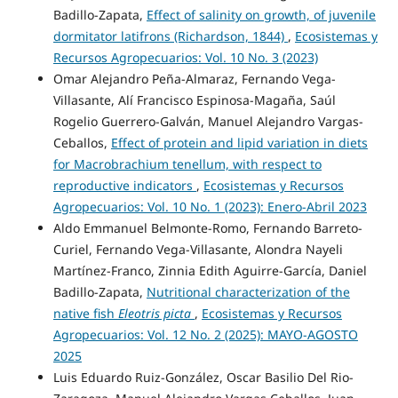
Badillo-Zapata,
Effect of salinity on growth, of juvenile
dormitator latifrons (Richardson, 1844)
,
Ecosistemas y
Recursos Agropecuarios: Vol. 10 No. 3 (2023)
Omar Alejandro Peña-Almaraz, Fernando Vega-
Villasante, Alí Francisco Espinosa-Magaña, Saúl
Rogelio Guerrero-Galván, Manuel Alejandro Vargas-
Ceballos,
Effect of protein and lipid variation in diets
for Macrobrachium tenellum, with respect to
reproductive indicators
,
Ecosistemas y Recursos
Agropecuarios: Vol. 10 No. 1 (2023): Enero-Abril 2023
Aldo Emmanuel Belmonte-Romo, Fernando Barreto-
Curiel, Fernando Vega-Villasante, Alondra Nayeli
Martínez-Franco, Zinnia Edith Aguirre-García, Daniel
Badillo-Zapata,
Nutritional characterization of the
native fish
Eleotris picta
,
Ecosistemas y Recursos
Agropecuarios: Vol. 12 No. 2 (2025): MAYO-AGOSTO
2025
Luis Eduardo Ruiz-González, Oscar Basilio Del Rio-