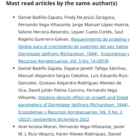
Most read articles by the same author(s)
Daniel Badillo-Zapata, Fredy De Jesús Zaragoza,
Fernando Vega-Villasante, Jorge Manuel López-Huerta,
Selene Herrera-Resendiz, Leyver Cueto-Cortés, Saul
Rogelio Guerrero-Galvan,
Requerimiento de proteína y
lípidos para el crecimiento de juveniles del pez nativo
Dormitator latifrons (Richardson, 1844)
,
Ecosistemas y
Recursos Agropecuarios: Vol. 5 No. 14 (2018)
Daniel Badillo Zapata, Dayana Janeth Tafoya Sánchez,
Manuel Alejandro Vargas Ceballos, Luis Eduardo Ruiz-
Gonzalez, Gustavo Alejandro Rodríguez Montes de
Oca, David Julián Palma Cancino, Fernando Vega
Villsante,
Stocking density effect on growth and blood
parameters of Dormitator latifrons (Richardson, 1844)
,
Ecosistemas y Recursos Agropecuarios: Vol. 9 No. 3
(2022): septiembre-diciembre 2022
Anel Acosta-Moran, Fernando Vega-Villasante, Javier
M. J. Ruiz-Velazco, Karen Nieves-Rodriguez, Daniel