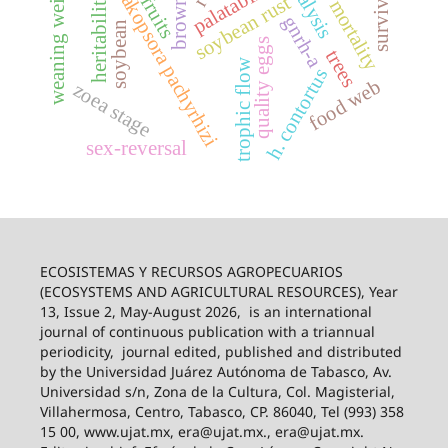
weaning weight
palatability
phakopsora pachyrhizi
survival
heritability
soybean rust
fruits
mortality
gnrh-a
soybean
quality eggs
trees
trophic flow
h. contortus
food web
zoea stage
sex-reversal
ECOSISTEMAS Y RECURSOS AGROPECUARIOS
(ECOSYSTEMS AND AGRICULTURAL RESOURCES), Year
13, Issue 2, May-August 2026,
is an international
journal of continuous publication with a triannual
periodicity,
journal edited, published and distributed
by the Universidad Juárez Autónoma de Tabasco, Av.
Universidad s/n, Zona de la Cultura, Col. Magisterial,
Villahermosa, Centro, Tabasco, CP. 86040, Tel (993) 358
15 00, www.ujat.mx, era@ujat.mx., era@ujat.mx.