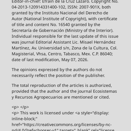
Editor-in-chief: Efraín de la Cruz Lázaro. Copyright No.
04-2013-120914331400-102, ISSN: 2007-901X, both
granted by the Instituto Nacional del Derecho de
Autor (National Institute of Copyright), with certificate
of title and content No. 16540 granted by the
Secretaría de Gobernación (Ministry of the Interior).
Individual responsible for the last update of this issue
was journal Editorial Assistant Lic. Misael Hernández
Martínez, Av. Universidad s/n, Zona de la Cultura, Col.
Magisterial, Vhsa, Centro, Tabasco, Mex. C.P. 86040;
date of last modification, May 07, 2026.
The opinions expressed by the authors do not
necessarily reflect the position of the publisher.
The total reproduction of the articles is authorized,
provided that the author and the journal Ecosistemas
y Recursos Agropecuarios are mentioned or cited.
<p> </p>
<p> This work is licensed under <a style="display:
inline-block;"
href="https://creativecommons.org/licenses/by-nc-
nd/4.0/?ref=chooser-v1" target="_blank" rel="license