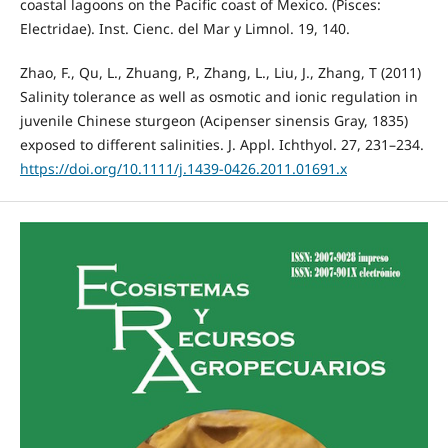
coastal lagoons on the Pacific coast of Mexico. (Pisces:
Electridae). Inst. Cienc. del Mar y Limnol. 19, 140.
Zhao, F., Qu, L., Zhuang, P., Zhang, L., Liu, J., Zhang, T (2011)
Salinity tolerance as well as osmotic and ionic regulation in
juvenile Chinese sturgeon (Acipenser sinensis Gray, 1835)
exposed to different salinities. J. Appl. Ichthyol. 27, 231–234.
https://doi.org/10.1111/j.1439-0426.2011.01691.x