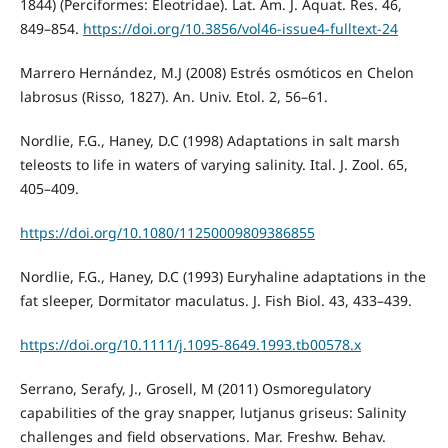
1844) (Perciformes: Eleotridae). Lat. Am. J. Aquat. Res. 46,
849–854.
https://doi.org/10.3856/vol46-issue4-fulltext-24
Marrero Hernández, M.J (2008) Estrés osmóticos en Chelon
labrosus (Risso, 1827). An. Univ. Etol. 2, 56–61.
Nordlie, F.G., Haney, D.C (1998) Adaptations in salt marsh
teleosts to life in waters of varying salinity. Ital. J. Zool. 65,
405–409.
https://doi.org/10.1080/11250009809386855
Nordlie, F.G., Haney, D.C (1993) Euryhaline adaptations in the
fat sleeper, Dormitator maculatus. J. Fish Biol. 43, 433–439.
https://doi.org/10.1111/j.1095-8649.1993.tb00578.x
Serrano, Serafy, J., Grosell, M (2011) Osmoregulatory
capabilities of the gray snapper, lutjanus griseus: Salinity
challenges and field observations. Mar. Freshw. Behav.