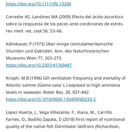
https://doi.org/10.1111/jfb.13200
Corredor AS, Landines MA (2009) Efecto del ácido áscorbico
sobre la respuesta de los peces ante condiciones de estrés.
rev. med. vet. zoot 56, 53–66.
Kähsbauer, P (1973) Über einige centralamerikanische
Siluriden und Gobiiden. Ann. des Naturhistorischen
Museums Wien 77, 263–273.
https://doi.org/10.2307/41769447
Knoph, M.B (1996) Gill ventilation frequency and mortality of
Atlantic salmon (Salmo salar L.) exposed to high ammonia
levels in seawater. Water Res. 30, 837–842.
https://doi.org/10.1016/0043-1354(95)00233-2
Lopez Huerta, J., Vega Villasante, F., Viana, M., Carrillo
Farnes, O., Badillo Zapata, D (2018) First report of nutritional
quality of the native fish Dormitator latifrons (Richardson,