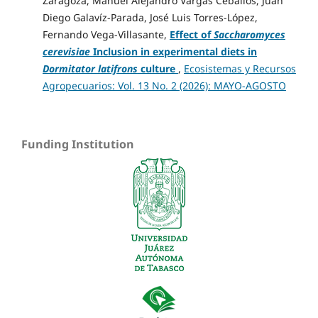
Zaragoza, Manuel Alejandro Vargas Ceballos, Juan
Diego Galavíz-Parada, José Luis Torres-López,
Fernando Vega-Villasante,
Effect of
Saccharomyces
cerevisiae
Inclusion in experimental diets in
Dormitator latifrons
culture
,
Ecosistemas y Recursos
Agropecuarios: Vol. 13 No. 2 (2026): MAYO-AGOSTO
Funding Institution