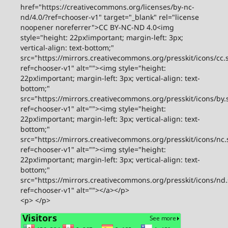
href="https://creativecommons.org/licenses/by-nc-
nd/4.0/?ref=chooser-v1" target="_blank" rel="license
noopener noreferrer">CC BY-NC-ND 4.0<img
style="height: 22px!important; margin-left: 3px;
vertical-align: text-bottom;"
src="https://mirrors.creativecommons.org/presskit/icons/cc.
ref=chooser-v1" alt=""><img style="height:
22px!important; margin-left: 3px; vertical-align: text-
bottom;"
src="https://mirrors.creativecommons.org/presskit/icons/by.
ref=chooser-v1" alt=""><img style="height:
22px!important; margin-left: 3px; vertical-align: text-
bottom;"
src="https://mirrors.creativecommons.org/presskit/icons/nc.
ref=chooser-v1" alt=""><img style="height:
22px!important; margin-left: 3px; vertical-align: text-
bottom;"
src="https://mirrors.creativecommons.org/presskit/icons/nd
ref=chooser-v1" alt=""></a></p>
<p> </p>