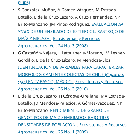
(2006)
S González-Muñoz, A Gómez-Vázquez, M Estrada-
Botello, E de la Cruz-Lázaro, A Cruz-Hernández, NP
Brito-Manzano, JM Pinos-Rodríguez,
EVALUACION
IN
VITRO
DE UN ENSILADO DE ESTIÉRCOL, RASTROJO DE
MAÍZ Y MELAZA
,
Ecosistemas y Recursos
Agropecuarios: Vol. 24 No. 3 (2008)
G Castañón-Nájera, L Latournerie-Moreno, JM Lesher-
Gordillo, E de la Cruz-Lázaro, M Mendoza-Elos,
IDENTIFICACIÓN DE VARIABLES PARA CARACTERIZAR
MORFOLOGICAMENTE COLECTAS DE CHILE (
Capsicum
spp.
) EN TABASCO, MÉXICO
,
Ecosistemas y Recursos
Agropecuarios: Vol. 26 No. 3 (2010)
E de la Cruz-Lázaro, H Córdova-Orellana, MA Estrada-
Botello, JD Mendoza-Palacios, A Gómez-Vázquez, NP
Brito-Manzano,
RENDIMIENTO DE GRANO DE
GENOTIPOS DE MAÍZ SEMBRADOS BAJO TRES
DENSIDADES DE POBLACIÓN
,
Ecosistemas y Recursos
Agropecuarios: Vol. 25 No. 1 (2009)