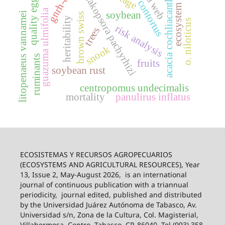
food web
phakopsora pachyrhizi
h. contortus
acacia cochliacantha
quality eggs
gnrh-a
ecosystem
guazuma ulmifolia
soybean
litopenaeus vannamei
brown swiss
heritability
o. niloticus
risk analysis
trees
snook
ruminants
fruits
soybean rust
centropomus undecimalis
mortality
panulirus inflatus
ECOSISTEMAS Y RECURSOS AGROPECUARIOS
(ECOSYSTEMS AND AGRICULTURAL RESOURCES), Year
13, Issue 2, May-August 2026,
is an international
journal of continuous publication with a triannual
periodicity,
journal edited, published and distributed
by the Universidad Juárez Autónoma de Tabasco, Av.
Universidad s/n, Zona de la Cultura, Col. Magisterial,
Villahermosa, Centro, Tabasco, CP. 86040, Tel (993) 358