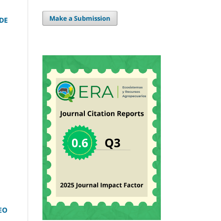
Make a Submission
DE
EO