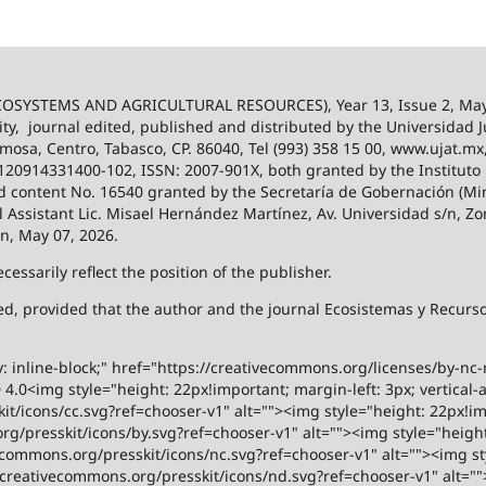
SYSTEMS AND AGRICULTURAL RESOURCES), Year 13, Issue 2, May
ity,
journal edited, published and distributed by the Universidad
ermosa, Centro, Tabasco, CP. 86040, Tel (993) 358 15 00, www.ujat.mx
-120914331400-102, ISSN: 2007-901X, both granted by the Instituto
 and content No. 16540 granted by the Secretaría de Gobernación (Mini
al Assistant Lic. Misael Hernández Martínez, Av. Universidad s/n, Zo
on, May 07, 2026.
ssarily reflect the position of the publisher.
ized, provided that the author and the journal Ecosistemas y Recur
y: inline-block;" href="https://creativecommons.org/licenses/by-nc
.0<img style="height: 22px!important; margin-left: 3px; vertical-a
t/icons/cc.svg?ref=chooser-v1" alt=""><img style="height: 22px!impo
g/presskit/icons/by.svg?ref=chooser-v1" alt=""><img style="height:
vecommons.org/presskit/icons/nc.svg?ref=chooser-v1" alt=""><img st
rs.creativecommons.org/presskit/icons/nd.svg?ref=chooser-v1" alt="