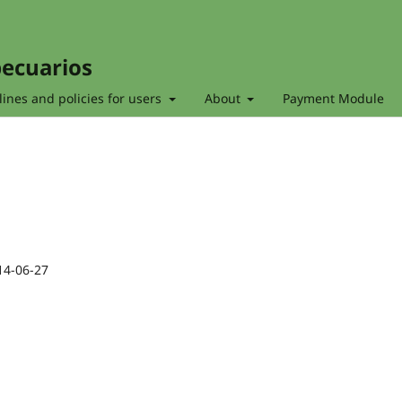
pecuarios
ines and policies for users
About
Payment Module
14-06-27