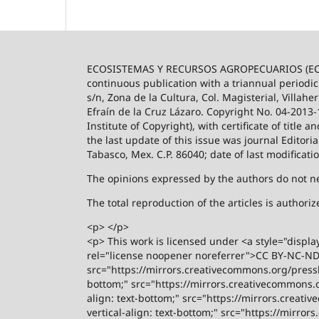
ECOSISTEMAS Y RECURSOS AGROPECUARIOS (ECO
continuous publication with a triannual periodic
s/n, Zona de la Cultura, Col. Magisterial, Villah
Efraín de la Cruz Lázaro. Copyright No. 04-2013
Institute of Copyright), with certificate of title
the last update of this issue was journal Editori
Tabasco, Mex. C.P. 86040; date of last modificati
The opinions expressed by the authors do not nece
The total reproduction of the articles is author
<p> </p>
<p> This work is licensed under <a style="displa
rel="license noopener noreferrer">CC BY-NC-ND 4
src="https://mirrors.creativecommons.org/presski
bottom;" src="https://mirrors.creativecommons.or
align: text-bottom;" src="https://mirrors.creati
vertical-align: text-bottom;" src="https://mirro