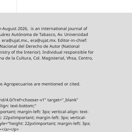
-August 2026,
is an international journal of
 Juárez Autónoma de Tabasco, Av. Universidad
, era@ujat.mx., era@ujat.mx. Editor-in-chief:
 Nacional del Derecho de Autor (National
stry of the Interior). Individual responsible for
na de la Cultura, Col. Magisterial, Vhsa, Centro,
sos Agropecuarios are mentioned or cited.
-nd/4.0/?ref=chooser-v1" target="_blank"
lign: text-bottom;"
rtant; margin-left: 3px; vertical-align: text-
 22px!important; margin-left: 3px; vertical-
yle="height: 22px!important; margin-left: 3px;
"></a></p>