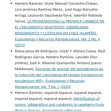
Homero Ramírez, Víctor Manuel Camacho-Chávez,,
Lino Jeremias Ramírez-Pérez,, José Hugo Rancaño-
Arrioja, Leonardo Sepúlveda-Torre, Valentín Robledo-
Torres,
LA PROHEXADIONA-Ca PROVOCA CAMBIOS EN
EL CRECIMIENTO VEGETATIVO, GIBERELINAS,
RENDIMIENTO Y LUTEOLINA EN CHILE JALAPEÑO
,
Ecosistemas y Recursos Agropecuarios: Vol. 2 No. 4
(2015)
Diana Jasso-de Rodríguez, Cesár F. Alonso-Cueva, Raúl
Rodríguez-García, Homero Ramírez, Lourdes Díaz-
Jiménez, José A. Villareal-Quintanilla, Antonio Juárez-
Maldonado,
Extractos de plantas del semidesierto en
la inducción del crecimiento de tomate (Lycopersicon
esculentum Mill)
,
Ecosistemas y Recursos
Agropecuarios: Vol. 7 No. 1 (2020)
Homero Ramírez, espanol espanol, espanol espanol,
espanol espanol, espanol espanol,
Identification of
auxins, gibberellins and cytokinins in raspberry fruits
(Rubus idaeus)
,
Ecosistemas y Recursos