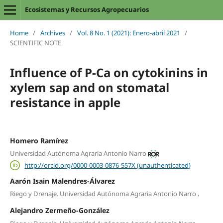
Ecosistemas y Recursos Agropecuarios
Home
/
Archives
/
Vol. 8 No. 1 (2021): Enero-abril 2021
/
SCIENTIFIC NOTE
Influence of P-Ca on cytokinins in
xylem sap and on stomatal
resistance in apple
Homero Ramírez
Universidad Autónoma Agraria Antonio Narro
http://orcid.org/0000-0003-0876-557X (unauthenticated)
Aarón Isain Malendres-Álvarez
,
Riego y Drenaje. Universidad Autónoma Agraria Antonio Narro
Alejandro Zermeño-González
,