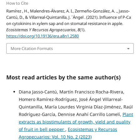
How to Cite
Ramírez , H., Malendres-Álvarez, A. I., Zermeño-González, A. ., Jasso-
Cantú, D., & Villarreal-Quintanilla, J. ´Ángel . (2021). Influence of P-Ca
on cytokinins in xylem sap and on stomatal resistance in apple.
Ecosistemas Y Recursos Agropecuarios
,
8
(1).
https://doi.org/10.19136/era.a8n1.2580
More Citation Formats
Most read articles by the same author(s)
Diana Jasso-Cantú, Martín Francisco Rocha-Rivera,
Homero Ramírez-Rodríguez, José Ángel Villarreal-
Quintanilla, María Lourdes Virginia Díaz-Jiménez, Raúl
Rodríguez-García, Dennise Anahí Carrillo Lomelí,
Plant
extracts as biostimulants of growth, yield and quality
of fruit in bell pepper
,
Ecosistemas y Recursos
Agropecuarios: Vol. 10 No. 2 (2023)