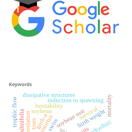
Keywords
dissipative structures
mortality
trophic flow
induction to spawning
heritability
survival
soybean rust
birth weight
soybean
gnrh-a
h. contortus
trees
fruits