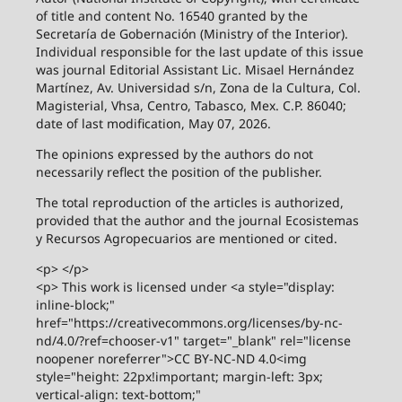
of title and content No. 16540 granted by the
Secretaría de Gobernación (Ministry of the Interior).
Individual responsible for the last update of this issue
was journal Editorial Assistant Lic. Misael Hernández
Martínez, Av. Universidad s/n, Zona de la Cultura, Col.
Magisterial, Vhsa, Centro, Tabasco, Mex. C.P. 86040;
date of last modification, May 07, 2026.
The opinions expressed by the authors do not
necessarily reflect the position of the publisher.
The total reproduction of the articles is authorized,
provided that the author and the journal Ecosistemas
y Recursos Agropecuarios are mentioned or cited.
<p> </p>
<p> This work is licensed under <a style="display:
inline-block;"
href="https://creativecommons.org/licenses/by-nc-
nd/4.0/?ref=chooser-v1" target="_blank" rel="license
noopener noreferrer">CC BY-NC-ND 4.0<img
style="height: 22px!important; margin-left: 3px;
vertical-align: text-bottom;"