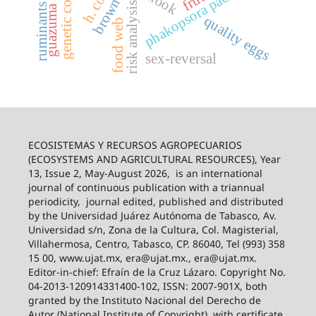
guazuma ulmifolia
genetic correlation
brown swiss
phakopsora pachyrhizi
snook
risk analysis
ruminants
quality eggs
food web
sex-reversal
ECOSISTEMAS Y RECURSOS AGROPECUARIOS
(ECOSYSTEMS AND AGRICULTURAL RESOURCES), Year
13, Issue 2, May-August 2026,
is an international
journal of continuous publication with a triannual
periodicity,
journal edited, published and distributed
by the Universidad Juárez Autónoma de Tabasco, Av.
Universidad s/n, Zona de la Cultura, Col. Magisterial,
Villahermosa, Centro, Tabasco, CP. 86040, Tel (993) 358
15 00, www.ujat.mx, era@ujat.mx., era@ujat.mx.
Editor-in-chief: Efraín de la Cruz Lázaro. Copyright No.
04-2013-120914331400-102, ISSN: 2007-901X, both
granted by the Instituto Nacional del Derecho de
Autor (National Institute of Copyright), with certificate