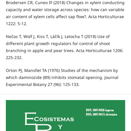
Brodersen CR, Cuneo IF (2018) Changes in xylem conducting
capacity and water storage across species: how can variable
air content of xylem cells affect sap flow?. Acta Horticulturae
1222: 5-12.
Nečas T, Wolf J, Kiss T, Láčík J, Letocha T (2018) Use of
different plant growth regulators for control of shoot
branching in apple and pear trees. Acta Horticulturae 1206:
225-232.
Orton PJ, Mansfiel TA (1976) Studies of the mechanism by
which daminozide (B9) inhibits stomatal opening. Journal
Experimental Botany 27 (96): 125-133.