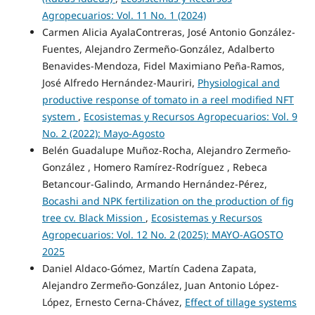
Agropecuarios: Vol. 11 No. 1 (2024)
Carmen Alicia AyalaContreras, José Antonio González-
Fuentes, Alejandro Zermeño-González, Adalberto
Benavides-Mendoza, Fidel Maximiano Peña-Ramos,
José Alfredo Hernández-Mauriri,
Physiological and
productive response of tomato in a reel modified NFT
system
,
Ecosistemas y Recursos Agropecuarios: Vol. 9
No. 2 (2022): Mayo-Agosto
Belén Guadalupe Muñoz-Rocha, Alejandro Zermeño-
González , Homero Ramírez-Rodríguez , Rebeca
Betancour-Galindo, Armando Hernández-Pérez,
Bocashi and NPK fertilization on the production of fig
tree cv. Black Mission
,
Ecosistemas y Recursos
Agropecuarios: Vol. 12 No. 2 (2025): MAYO-AGOSTO
2025
Daniel Aldaco-Gómez, Martín Cadena Zapata,
Alejandro Zermeño-González, Juan Antonio López-
López, Ernesto Cerna-Chávez,
Effect of tillage systems