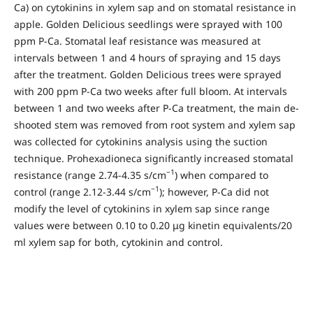
Ca) on cytokinins in xylem sap and on stomatal resistance in
apple. Golden Delicious seedlings were sprayed with 100
ppm P-Ca. Stomatal leaf resistance was measured at
intervals between 1 and 4 hours of spraying and 15 days
after the treatment. Golden Delicious trees were sprayed
with 200 ppm P-Ca two weeks after full bloom. At intervals
between 1 and two weeks after P-Ca treatment, the main de-
shooted stem was removed from root system and xylem sap
was collected for cytokinins analysis using the suction
technique. Prohexadioneca significantly increased stomatal
−1
resistance (range 2.74-4.35 s/cm
) when compared to
−1
control (range 2.12-3.44 s/cm
); however, P-Ca did not
modify the level of cytokinins in xylem sap since range
values were between 0.10 to 0.20 μg kinetin equivalents/20
ml xylem sap for both, cytokinin and control.