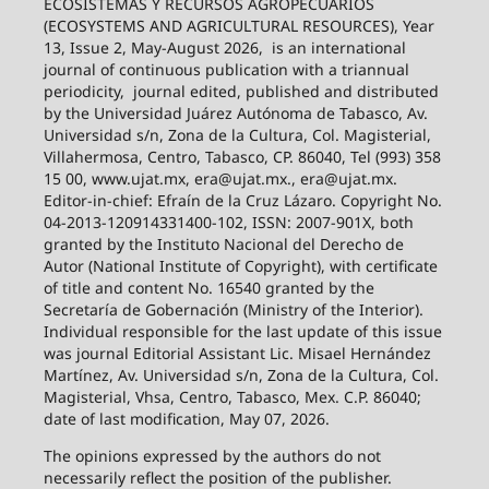
ECOSISTEMAS Y RECURSOS AGROPECUARIOS
(ECOSYSTEMS AND AGRICULTURAL RESOURCES), Year
13, Issue 2, May-August 2026,
is an international
journal of continuous publication with a triannual
periodicity,
journal edited, published and distributed
by the Universidad Juárez Autónoma de Tabasco, Av.
Universidad s/n, Zona de la Cultura, Col. Magisterial,
Villahermosa, Centro, Tabasco, CP. 86040, Tel (993) 358
15 00, www.ujat.mx, era@ujat.mx., era@ujat.mx.
Editor-in-chief: Efraín de la Cruz Lázaro. Copyright No.
04-2013-120914331400-102, ISSN: 2007-901X, both
granted by the Instituto Nacional del Derecho de
Autor (National Institute of Copyright), with certificate
of title and content No. 16540 granted by the
Secretaría de Gobernación (Ministry of the Interior).
Individual responsible for the last update of this issue
was journal Editorial Assistant Lic. Misael Hernández
Martínez, Av. Universidad s/n, Zona de la Cultura, Col.
Magisterial, Vhsa, Centro, Tabasco, Mex. C.P. 86040;
date of last modification, May 07, 2026.
The opinions expressed by the authors do not
necessarily reflect the position of the publisher.