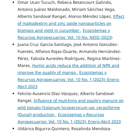
Omar Ucan Tucuch, Rebeca Betancourt Galindo,
Antonio Juárez Maldonado, Miriam Sánchez Vega,
Alberto Sandoval Rangel, Alonso Méndez López,
Effect
of maltodextrin and zinc oxide nanoparticles on
biomass and yield in cucumber
,
Ecosistemas y
Recursos Agropecuarios: Vol. 10 No. NEIII (2023)
Juana Cruz García-Santiago, José Antonio González-
Fuentes, Alfonso Rojas-Duarte, Armando Hernández-
Pérez, Fabiola Aureoles-Rodríguez, Regina Martínez-
Mares,
Humic acids reduce the addition of NPK and
improve the quality of mango
,
Ecosistemas y
Recursos Agropecuarios: Vol. 10 No. 1 (2023): Enero-
Abril 2023
Felicito Ausencio Díaz-Vázquez, Alberto Sandoval-
Rangel,
Influence of mulching and poultry manure on
wild tomato (Solanum lycopersicum var. cerasiforme
(Dunal) production
,
Ecosistemas y Recursos
Agropecuarios: Vol. 10 No. 1 (2023): Enero-Abril 2023
Uldárico Bigurra-Quintero, Rosalinda Mendoza-