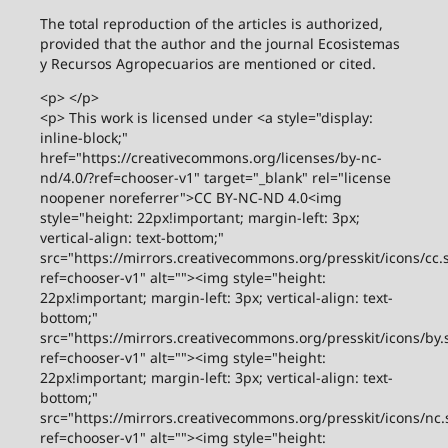
The total reproduction of the articles is authorized,
provided that the author and the journal Ecosistemas
y Recursos Agropecuarios are mentioned or cited.
<p> </p>
<p> This work is licensed under <a style="display:
inline-block;"
href="https://creativecommons.org/licenses/by-nc-
nd/4.0/?ref=chooser-v1" target="_blank" rel="license
noopener noreferrer">CC BY-NC-ND 4.0<img
style="height: 22px!important; margin-left: 3px;
vertical-align: text-bottom;"
src="https://mirrors.creativecommons.org/presskit/icons/cc.
ref=chooser-v1" alt=""><img style="height:
22px!important; margin-left: 3px; vertical-align: text-
bottom;"
src="https://mirrors.creativecommons.org/presskit/icons/by.
ref=chooser-v1" alt=""><img style="height:
22px!important; margin-left: 3px; vertical-align: text-
bottom;"
src="https://mirrors.creativecommons.org/presskit/icons/nc.
ref=chooser-v1" alt=""><img style="height: