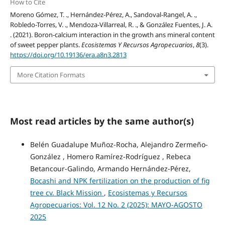
How to Cite
Moreno Gómez, T. ., Hernández-Pérez, A., Sandoval-Rangel, A. .,
Robledo-Torres, V. ., Mendoza-Villarreal, R. ., & González Fuentes, J. A.
. (2021). Boron-calcium interaction in the growth ans mineral content
of sweet pepper plants.
Ecosistemas Y Recursos Agropecuarios
,
8
(3).
https://doi.org/10.19136/era.a8n3.2813
More Citation Formats
Most read articles by the same author(s)
Belén Guadalupe Muñoz-Rocha, Alejandro Zermeño-
González , Homero Ramírez-Rodríguez , Rebeca
Betancour-Galindo, Armando Hernández-Pérez,
Bocashi and NPK fertilization on the production of fig
tree cv. Black Mission
,
Ecosistemas y Recursos
Agropecuarios: Vol. 12 No. 2 (2025): MAYO-AGOSTO
2025