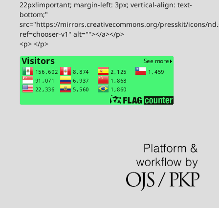
22px!important; margin-left: 3px; vertical-align: text-
bottom;"
src="https://mirrors.creativecommons.org/presskit/icons/nd
ref=chooser-v1" alt=""></a></p>
<p> </p>