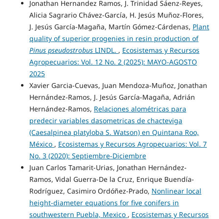
Jonathan Hernandez Ramos, J. Trinidad Sáenz-Reyes,
Alicia Sagrario Chávez-García, H. Jesús Muñoz-Flores,
J. Jesús García-Magaña, Martín Gómez-Cárdenas,
Plant
quality of superior progenies in resin production of
Pinus pseudostrobus
LINDL.
,
Ecosistemas y Recursos
Agropecuarios: Vol. 12 No. 2 (2025): MAYO-AGOSTO
2025
Xavier Garcia-Cuevas, Juan Mendoza-Muñoz, Jonathan
Hernández-Ramos, J. Jesús García-Magaña, Adrián
Hernández-Ramos,
Relaciones alométricas para
predecir variables dasometricas de chacteviga
(Caesalpinea platyloba S. Watson) en Quintana Roo,
México
,
Ecosistemas y Recursos Agropecuarios: Vol. 7
No. 3 (2020): Septiembre-Diciembre
Juan Carlos Tamarit-Urias, Jonathan Hernández-
Ramos, Vidal Guerra-De la Cruz, Enrique Buendía-
Rodríguez, Casimiro Ordóñez-Prado,
Nonlinear local
height-diameter equations for five conifers in
southwestern Puebla, Mexico
,
Ecosistemas y Recursos