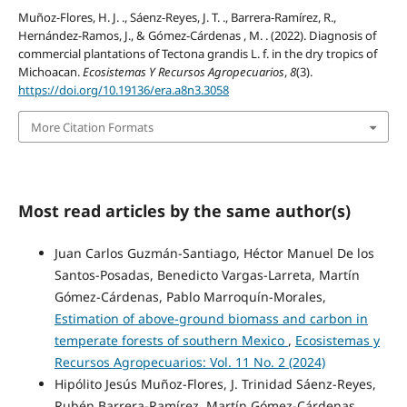
Muñoz-Flores, H. J. ., Sáenz-Reyes, J. T. ., Barrera-Ramírez, R.,
Hernández-Ramos, J., & Gómez-Cárdenas , M. . (2022). Diagnosis of
commercial plantations of Tectona grandis L. f. in the dry tropics of
Michoacan.
Ecosistemas Y Recursos Agropecuarios
,
8
(3).
https://doi.org/10.19136/era.a8n3.3058
More Citation Formats
Most read articles by the same author(s)
Juan Carlos Guzmán-Santiago, Héctor Manuel De los
Santos-Posadas, Benedicto Vargas-Larreta, Martín
Gómez-Cárdenas, Pablo Marroquín-Morales,
Estimation of above-ground biomass and carbon in
temperate forests of southern Mexico
,
Ecosistemas y
Recursos Agropecuarios: Vol. 11 No. 2 (2024)
Hipólito Jesús Muñoz-Flores, J. Trinidad Sáenz-Reyes,
Rubén Barrera-Ramírez, Martín Gómez-Cárdenas,