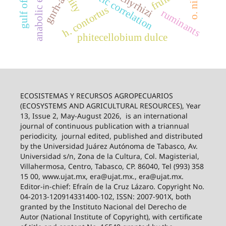
anabolic effect
genetic correlation
fruits
gnrh-a
h. contortus
ruminants
phitecellobium dulce
ECOSISTEMAS Y RECURSOS AGROPECUARIOS
(ECOSYSTEMS AND AGRICULTURAL RESOURCES), Year
13, Issue 2, May-August 2026,
is an international
journal of continuous publication with a triannual
periodicity,
journal edited, published and distributed
by the Universidad Juárez Autónoma de Tabasco, Av.
Universidad s/n, Zona de la Cultura, Col. Magisterial,
Villahermosa, Centro, Tabasco, CP. 86040, Tel (993) 358
15 00, www.ujat.mx, era@ujat.mx., era@ujat.mx.
Editor-in-chief: Efraín de la Cruz Lázaro. Copyright No.
04-2013-120914331400-102, ISSN: 2007-901X, both
granted by the Instituto Nacional del Derecho de
Autor (National Institute of Copyright), with certificate