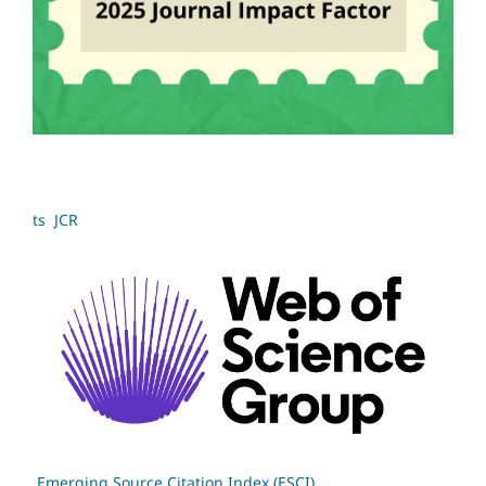
ts JCR
Emerging Source Citation Index (ESCI)