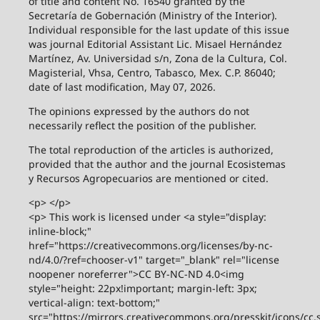
of title and content No. 16540 granted by the
Secretaría de Gobernación (Ministry of the Interior).
Individual responsible for the last update of this issue
was journal Editorial Assistant Lic. Misael Hernández
Martínez, Av. Universidad s/n, Zona de la Cultura, Col.
Magisterial, Vhsa, Centro, Tabasco, Mex. C.P. 86040;
date of last modification, May 07, 2026.
The opinions expressed by the authors do not
necessarily reflect the position of the publisher.
The total reproduction of the articles is authorized,
provided that the author and the journal Ecosistemas
y Recursos Agropecuarios are mentioned or cited.
<p> </p>
<p> This work is licensed under <a style="display:
inline-block;"
href="https://creativecommons.org/licenses/by-nc-
nd/4.0/?ref=chooser-v1" target="_blank" rel="license
noopener noreferrer">CC BY-NC-ND 4.0<img
style="height: 22px!important; margin-left: 3px;
vertical-align: text-bottom;"
src="https://mirrors.creativecommons.org/presskit/icons/cc.