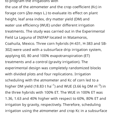
to program the irrigations with
the use of the atmometer and the crop coefficient (Kc) in
forage corn (
Zea mays
L.) to evaluate its effect on plant
height, leaf area index, dry matter yield (DM) and
water use efficiency (WUE) under different irrigation
treatments. The study was carried out in the Experimental
Field La Laguna of INIFAP located in Matamoros,
Coahuila, Mexico. Three corn hybrids (H-431, H-383 and SB-
302) were used with a subsurface drip irrigation system,
applying 60, 80 and 100% evapotranspiration (ET)
treatments and a control (gravity irrigation). The
experimental design was completely randomized blocks
with divided plots and four replications. Irrigation
scheduling with the atmometer and Kc of corn led to a
−1
−3
higher DM yield (18.83 t ha
) and WUE (3.66 kg DM m
) in
the three hybrids with 100% ET. The WUE in 100% ET was
1.36, 1.63 and 40% higher with respect to 60%, 80% ET and
irrigation by gravity, respectively. Therefore, scheduling
irrigation using the atmometer and crop Kc in a subsurface