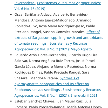
invernadero
,
Ecosistemas y Recursos Agropecuarios:
Vol. 6 No. 16 (2019)
Oscar Sariñana-Aldaco, Adalberto Benavides-
Mendoza, Antonio Juárez-Maldonado, Armando
Robledo-Olivo, Rosa María Rodríguez-Jasso, Pablo
Preciado-Rangel, Susana González-Morales,
Effect of
extracts of Sargassum spp. in growth and antioxidants
of tomato seedlings
,
Ecosistemas y Recursos
Agropecuarios: Vol. 8 No. 2 (2021): Mayo-Agosto
Eduardo Arón Flores-Hernández, Ricardo Hugo Lira
Saldivar, Norma Angélica Ruiz Torres, Josué Israel
García López, Alejandro Moreno Reséndez, Norma
Rodríguez Dimas, Pablo Preciado Rangel, Saraí
Shesareli Mendoza-Retana,
Synthesis of
hydroxyapatite nanoparticles and its effect on
Raphanus sativus seedlings
,
Ecosistemas y Recursos
Agropecuarios: Vol. 8 No. 1 (2021): Enero-abril 2021
Esteban Sánchez Chávez, Juan Mauel Ruiz, Luis
Romero, Pablo Preciado-Rangel, María Antonia Flores-