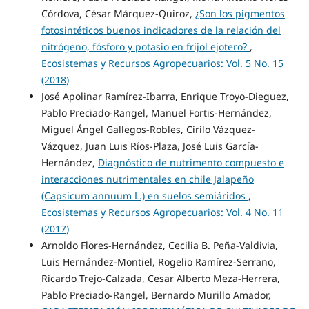
Córdova, César Márquez-Quiroz,
¿Son los pigmentos
fotosintéticos buenos indicadores de la relación del
nitrógeno, fósforo y potasio en frijol ejotero?
,
Ecosistemas y Recursos Agropecuarios: Vol. 5 No. 15
(2018)
José Apolinar Ramírez-Ibarra, Enrique Troyo-Dieguez,
Pablo Preciado-Rangel, Manuel Fortis-Hernández,
Miguel Ángel Gallegos-Robles, Cirilo Vázquez-
Vázquez, Juan Luis Ríos-Plaza, José Luis García-
Hernández,
Diagnóstico de nutrimento compuesto e
interacciones nutrimentales en chile Jalapeño
(Capsicum annuum L.) en suelos semiáridos
,
Ecosistemas y Recursos Agropecuarios: Vol. 4 No. 11
(2017)
Arnoldo Flores-Hernández, Cecilia B. Peña-Valdivia,
Luis Hernández-Montiel, Rogelio Ramírez-Serrano,
Ricardo Trejo-Calzada, Cesar Alberto Meza-Herrera,
Pablo Preciado-Rangel, Bernardo Murillo Amador,