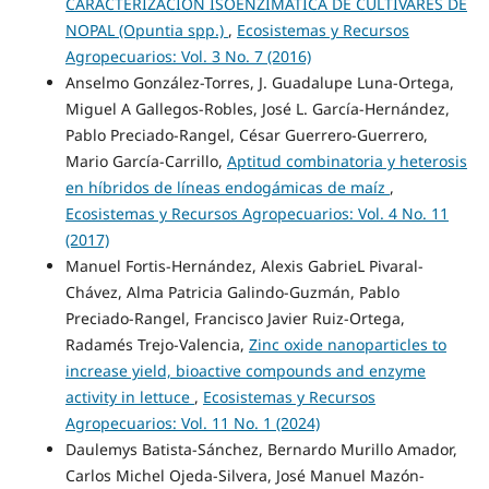
CARACTERIZACIÓN ISOENZIMÁTICA DE CULTIVARES DE
NOPAL (Opuntia spp.)
,
Ecosistemas y Recursos
Agropecuarios: Vol. 3 No. 7 (2016)
Anselmo González-Torres, J. Guadalupe Luna-Ortega,
Miguel A Gallegos-Robles, José L. García-Hernández,
Pablo Preciado-Rangel, César Guerrero-Guerrero,
Mario García-Carrillo,
Aptitud combinatoria y heterosis
en híbridos de líneas endogámicas de maíz
,
Ecosistemas y Recursos Agropecuarios: Vol. 4 No. 11
(2017)
Manuel Fortis-Hernández, Alexis GabrieL Pivaral-
Chávez, Alma Patricia Galindo-Guzmán, Pablo
Preciado-Rangel, Francisco Javier Ruiz-Ortega,
Radamés Trejo-Valencia,
Zinc oxide nanoparticles to
increase yield, bioactive compounds and enzyme
activity in lettuce
,
Ecosistemas y Recursos
Agropecuarios: Vol. 11 No. 1 (2024)
Daulemys Batista-Sánchez, Bernardo Murillo Amador,
Carlos Michel Ojeda-Silvera, José Manuel Mazón-