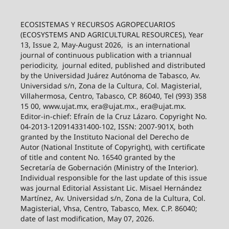
ECOSISTEMAS Y RECURSOS AGROPECUARIOS
(ECOSYSTEMS AND AGRICULTURAL RESOURCES), Year
13, Issue 2, May-August 2026,
is an international
journal of continuous publication with a triannual
periodicity,
journal edited, published and distributed
by the Universidad Juárez Autónoma de Tabasco, Av.
Universidad s/n, Zona de la Cultura, Col. Magisterial,
Villahermosa, Centro, Tabasco, CP. 86040, Tel (993) 358
15 00, www.ujat.mx, era@ujat.mx., era@ujat.mx.
Editor-in-chief: Efraín de la Cruz Lázaro. Copyright No.
04-2013-120914331400-102, ISSN: 2007-901X, both
granted by the Instituto Nacional del Derecho de
Autor (National Institute of Copyright), with certificate
of title and content No. 16540 granted by the
Secretaría de Gobernación (Ministry of the Interior).
Individual responsible for the last update of this issue
was journal Editorial Assistant Lic. Misael Hernández
Martínez, Av. Universidad s/n, Zona de la Cultura, Col.
Magisterial, Vhsa, Centro, Tabasco, Mex. C.P. 86040;
date of last modification, May 07, 2026.