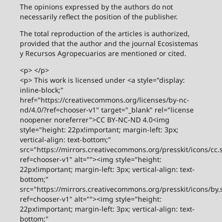
The opinions expressed by the authors do not
necessarily reflect the position of the publisher.
The total reproduction of the articles is authorized,
provided that the author and the journal Ecosistemas
y Recursos Agropecuarios are mentioned or cited.
<p> </p>
<p> This work is licensed under <a style="display:
inline-block;"
href="https://creativecommons.org/licenses/by-nc-
nd/4.0/?ref=chooser-v1" target="_blank" rel="license
noopener noreferrer">CC BY-NC-ND 4.0<img
style="height: 22px!important; margin-left: 3px;
vertical-align: text-bottom;"
src="https://mirrors.creativecommons.org/presskit/icons/cc.
ref=chooser-v1" alt=""><img style="height:
22px!important; margin-left: 3px; vertical-align: text-
bottom;"
src="https://mirrors.creativecommons.org/presskit/icons/by.
ref=chooser-v1" alt=""><img style="height:
22px!important; margin-left: 3px; vertical-align: text-
bottom;"