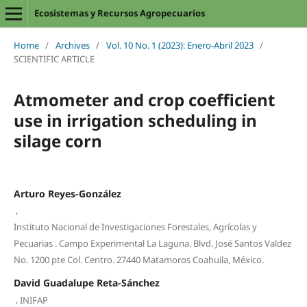
Ecosistemas y Recursos Agropecuarios
Home
/
Archives
/
Vol. 10 No. 1 (2023): Enero-Abril 2023
/
SCIENTIFIC ARTICLE
Atmometer and crop coefficient
use in irrigation scheduling in
silage corn
Arturo Reyes-González
,
Instituto Nacional de Investigaciones Forestales, Agrícolas y
Pecuarias . Campo Experimental La Laguna. Blvd. José Santos Valdez
No. 1200 pte Col. Centro. 27440 Matamoros Coahuila, México.
David Guadalupe Reta-Sánchez
,
INIFAP