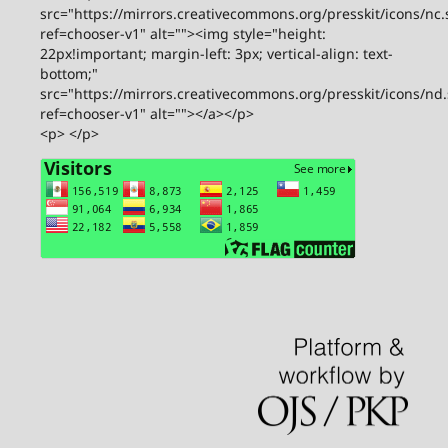
src="https://mirrors.creativecommons.org/presskit/icons/nc.
ref=chooser-v1" alt=""><img style="height:
22px!important; margin-left: 3px; vertical-align: text-
bottom;"
src="https://mirrors.creativecommons.org/presskit/icons/nd
ref=chooser-v1" alt=""></a></p>
<p> </p>