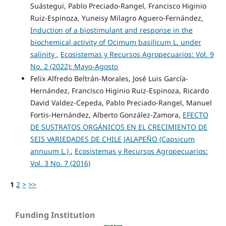
Suástegui, Pablo Preciado-Rangel, Francisco Higinio
Ruiz-Espinoza, Yuneisy Milagro Aguero-Fernández,
Induction of a biostimulant and response in the
biochemical activity of Ocimum basilicum L. under
salinity
,
Ecosistemas y Recursos Agropecuarios: Vol. 9
No. 2 (2022): Mayo-Agosto
Felix Alfredo Beltrán-Morales, José Luis García-
Hernández, Francisco Higinio Ruiz-Espinoza, Ricardo
David Valdez-Cepeda, Pablo Preciado-Rangel, Manuel
Fortis-Hernández, Alberto González-Zamora,
EFECTO
DE SUSTRATOS ORGÁNICOS EN EL CRECIMIENTO DE
SEIS VARIEDADES DE CHILE JALAPEÑO (Capsicum
annuum L.)
,
Ecosistemas y Recursos Agropecuarios:
Vol. 3 No. 7 (2016)
1
2
>
>>
Funding Institution