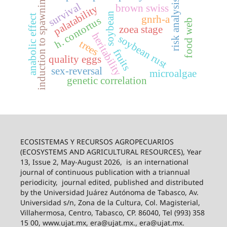
induction to spawning
risk analysis
survival
brown swiss
palatability
soybean
anabolic effect
gnrh-a
h. contortus
food web
zoea stage
heritability
soybean rust
trees
fruits
quality eggs
sex-reversal
microalgae
genetic correlation
ECOSISTEMAS Y RECURSOS AGROPECUARIOS
(ECOSYSTEMS AND AGRICULTURAL RESOURCES), Year
13, Issue 2, May-August 2026,
is an international
journal of continuous publication with a triannual
periodicity,
journal edited, published and distributed
by the Universidad Juárez Autónoma de Tabasco, Av.
Universidad s/n, Zona de la Cultura, Col. Magisterial,
Villahermosa, Centro, Tabasco, CP. 86040, Tel (993) 358
15 00, www.ujat.mx, era@ujat.mx., era@ujat.mx.