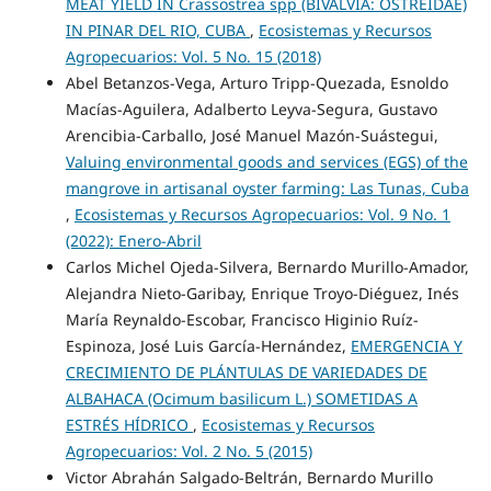
MEAT YIELD IN Crassostrea spp (BIVALVIA: OSTREIDAE)
IN PINAR DEL RIO, CUBA
,
Ecosistemas y Recursos
Agropecuarios: Vol. 5 No. 15 (2018)
Abel Betanzos-Vega, Arturo Tripp-Quezada, Esnoldo
Macías-Aguilera, Adalberto Leyva-Segura, Gustavo
Arencibia-Carballo, José Manuel Mazón-Suástegui,
Valuing environmental goods and services (EGS) of the
mangrove in artisanal oyster farming: Las Tunas, Cuba
,
Ecosistemas y Recursos Agropecuarios: Vol. 9 No. 1
(2022): Enero-Abril
Carlos Michel Ojeda-Silvera, Bernardo Murillo-Amador,
Alejandra Nieto-Garibay, Enrique Troyo-Diéguez, Inés
María Reynaldo-Escobar, Francisco Higinio Ruíz-
Espinoza, José Luis García-Hernández,
EMERGENCIA Y
CRECIMIENTO DE PLÁNTULAS DE VARIEDADES DE
ALBAHACA (Ocimum basilicum L.) SOMETIDAS A
ESTRÉS HÍDRICO
,
Ecosistemas y Recursos
Agropecuarios: Vol. 2 No. 5 (2015)
Victor Abrahán Salgado-Beltrán, Bernardo Murillo