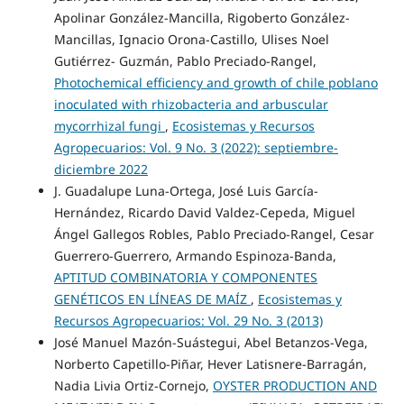
Apolinar González-Mancilla, Rigoberto González-
Mancillas, Ignacio Orona-Castillo, Ulises Noel
Gutiérrez- Guzmán, Pablo Preciado-Rangel,
Photochemical efficiency and growth of chile poblano
inoculated with rhizobacteria and arbuscular
mycorrhizal fungi
,
Ecosistemas y Recursos
Agropecuarios: Vol. 9 No. 3 (2022): septiembre-
diciembre 2022
J. Guadalupe Luna-Ortega, José Luis García-
Hernández, Ricardo David Valdez-Cepeda, Miguel
Ángel Gallegos Robles, Pablo Preciado-Rangel, Cesar
Guerrero-Guerrero, Armando Espinoza-Banda,
APTITUD COMBINATORIA Y COMPONENTES
GENÉTICOS EN LÍNEAS DE MAÍZ
,
Ecosistemas y
Recursos Agropecuarios: Vol. 29 No. 3 (2013)
José Manuel Mazón-Suástegui, Abel Betanzos-Vega,
Norberto Capetillo-Piñar, Hever Latisnere-Barragán,
Nadia Livia Ortiz-Cornejo,
OYSTER PRODUCTION AND