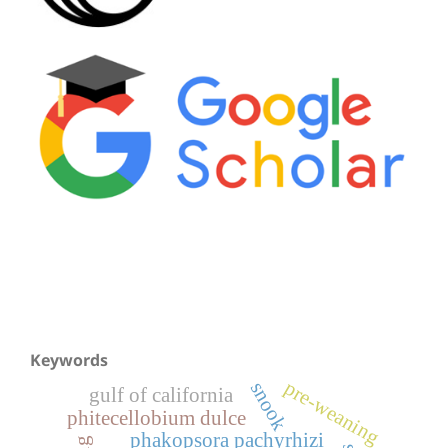
Keywords
pre-weaning
snook
gulf of california
phitecellobium dulce
phakopsora pachyrhizi