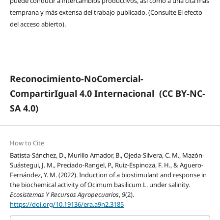
puede conducir a intercambios productivos, así como a una cita más
temprana y más extensa del trabajo publicado. (Consulte El efecto
del acceso abierto).
Reconocimiento-NoComercial-
CompartirIgual 4.0 Internacional
(CC BY-NC-
SA 4.0)
How to Cite
Batista-Sánchez, D., Murillo Amador, B., Ojeda-Silvera, C. M., Mazón-
Suástegui, J. M., Preciado-Rangel, P., Ruiz-Espinoza, F. H., & Aguero-
Fernández, Y. M. (2022). Induction of a biostimulant and response in
the biochemical activity of Ocimum basilicum L. under salinity.
Ecosistemas Y Recursos Agropecuarios
,
9
(2).
https://doi.org/10.19136/era.a9n2.3185