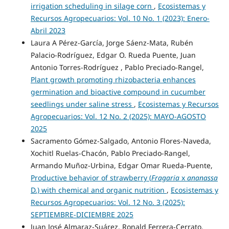
irrigation scheduling in silage corn
,
Ecosistemas y
Recursos Agropecuarios: Vol. 10 No. 1 (2023): Enero-
Abril 2023
Laura A Pérez-García, Jorge Sáenz-Mata, Rubén
Palacio-Rodríguez, Edgar O. Rueda Puente, Juan
Antonio Torres-Rodríguez , Pablo Preciado-Rangel,
Plant growth promoting rhizobacteria enhances
germination and bioactive compound in cucumber
seedlings under saline stress
,
Ecosistemas y Recursos
Agropecuarios: Vol. 12 No. 2 (2025): MAYO-AGOSTO
2025
Sacramento Gómez-Salgado, Antonio Flores-Naveda,
Xochitl Ruelas-Chacón, Pablo Preciado-Rangel,
Armando Muñoz-Urbina, Edgar Omar Rueda-Puente,
Productive behavior of strawberry (
Fragaria
x
ananassa
D.) with chemical and organic nutrition
,
Ecosistemas y
Recursos Agropecuarios: Vol. 12 No. 3 (2025):
SEPTIEMBRE-DICIEMBRE 2025
Juan José Almaraz-Suárez, Ronald Ferrera-Cerrato,