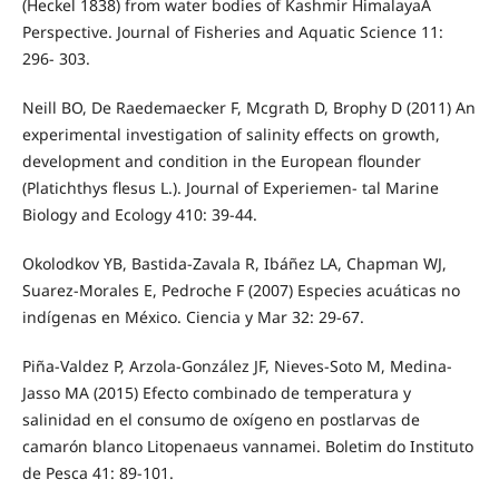
(Heckel 1838) from water bodies of Kashmir HimalayaA
Perspective. Journal of Fisheries and Aquatic Science 11:
296- 303.
Neill BO, De Raedemaecker F, Mcgrath D, Brophy D (2011) An
experimental investigation of salinity effects on growth,
development and condition in the European flounder
(Platichthys flesus L.). Journal of Experiemen- tal Marine
Biology and Ecology 410: 39-44.
Okolodkov YB, Bastida-Zavala R, Ibáñez LA, Chapman WJ,
Suarez-Morales E, Pedroche F (2007) Especies acuáticas no
indígenas en México. Ciencia y Mar 32: 29-67.
Piña-Valdez P, Arzola-González JF, Nieves-Soto M, Medina-
Jasso MA (2015) Efecto combinado de temperatura y
salinidad en el consumo de oxígeno en postlarvas de
camarón blanco Litopenaeus vannamei. Boletim do Instituto
de Pesca 41: 89-101.