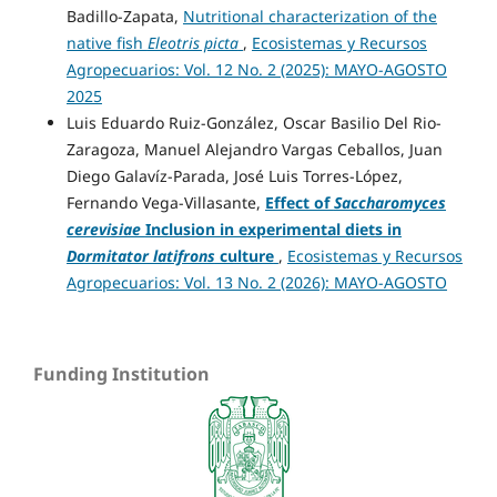
Badillo-Zapata,
Nutritional characterization of the
native fish
Eleotris picta
,
Ecosistemas y Recursos
Agropecuarios: Vol. 12 No. 2 (2025): MAYO-AGOSTO
2025
Luis Eduardo Ruiz-González, Oscar Basilio Del Rio-
Zaragoza, Manuel Alejandro Vargas Ceballos, Juan
Diego Galavíz-Parada, José Luis Torres-López,
Fernando Vega-Villasante,
Effect of
Saccharomyces
cerevisiae
Inclusion in experimental diets in
Dormitator latifrons
culture
,
Ecosistemas y Recursos
Agropecuarios: Vol. 13 No. 2 (2026): MAYO-AGOSTO
Funding Institution