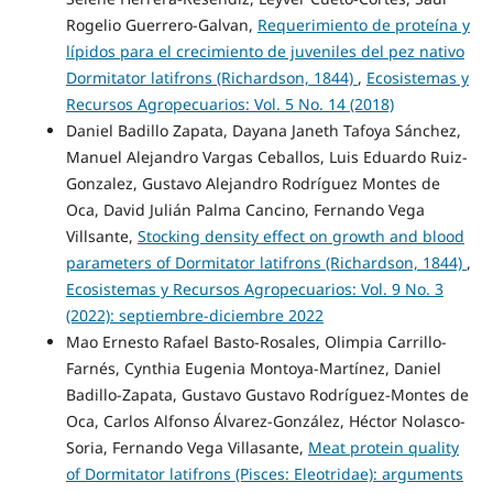
Rogelio Guerrero-Galvan,
Requerimiento de proteína y
lípidos para el crecimiento de juveniles del pez nativo
Dormitator latifrons (Richardson, 1844)
,
Ecosistemas y
Recursos Agropecuarios: Vol. 5 No. 14 (2018)
Daniel Badillo Zapata, Dayana Janeth Tafoya Sánchez,
Manuel Alejandro Vargas Ceballos, Luis Eduardo Ruiz-
Gonzalez, Gustavo Alejandro Rodríguez Montes de
Oca, David Julián Palma Cancino, Fernando Vega
Villsante,
Stocking density effect on growth and blood
parameters of Dormitator latifrons (Richardson, 1844)
,
Ecosistemas y Recursos Agropecuarios: Vol. 9 No. 3
(2022): septiembre-diciembre 2022
Mao Ernesto Rafael Basto-Rosales, Olimpia Carrillo-
Farnés, Cynthia Eugenia Montoya-Martínez, Daniel
Badillo-Zapata, Gustavo Gustavo Rodríguez-Montes de
Oca, Carlos Alfonso Álvarez-González, Héctor Nolasco-
Soria, Fernando Vega Villasante,
Meat protein quality
of Dormitator latifrons (Pisces: Eleotridae): arguments