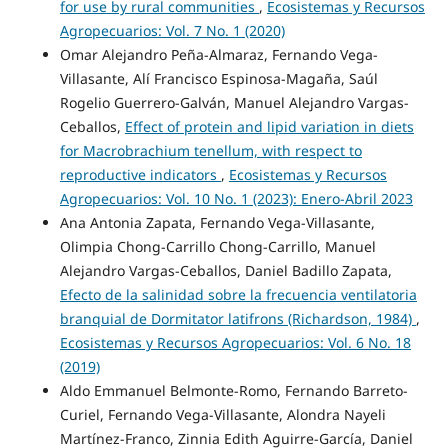
for use by rural communities
,
Ecosistemas y Recursos
Agropecuarios: Vol. 7 No. 1 (2020)
Omar Alejandro Peña-Almaraz, Fernando Vega-
Villasante, Alí Francisco Espinosa-Magaña, Saúl
Rogelio Guerrero-Galván, Manuel Alejandro Vargas-
Ceballos,
Effect of protein and lipid variation in diets
for Macrobrachium tenellum, with respect to
reproductive indicators
,
Ecosistemas y Recursos
Agropecuarios: Vol. 10 No. 1 (2023): Enero-Abril 2023
Ana Antonia Zapata, Fernando Vega-Villasante,
Olimpia Chong-Carrillo Chong-Carrillo, Manuel
Alejandro Vargas-Ceballos, Daniel Badillo Zapata,
Efecto de la salinidad sobre la frecuencia ventilatoria
branquial de Dormitator latifrons (Richardson, 1984)
,
Ecosistemas y Recursos Agropecuarios: Vol. 6 No. 18
(2019)
Aldo Emmanuel Belmonte-Romo, Fernando Barreto-
Curiel, Fernando Vega-Villasante, Alondra Nayeli
Martínez-Franco, Zinnia Edith Aguirre-García, Daniel