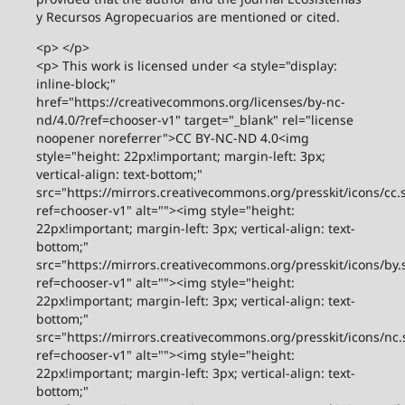
y Recursos Agropecuarios are mentioned or cited.
<p> </p>
<p> This work is licensed under <a style="display:
inline-block;"
href="https://creativecommons.org/licenses/by-nc-
nd/4.0/?ref=chooser-v1" target="_blank" rel="license
noopener noreferrer">CC BY-NC-ND 4.0<img
style="height: 22px!important; margin-left: 3px;
vertical-align: text-bottom;"
src="https://mirrors.creativecommons.org/presskit/icons/cc.
ref=chooser-v1" alt=""><img style="height:
22px!important; margin-left: 3px; vertical-align: text-
bottom;"
src="https://mirrors.creativecommons.org/presskit/icons/by.
ref=chooser-v1" alt=""><img style="height:
22px!important; margin-left: 3px; vertical-align: text-
bottom;"
src="https://mirrors.creativecommons.org/presskit/icons/nc.
ref=chooser-v1" alt=""><img style="height:
22px!important; margin-left: 3px; vertical-align: text-
bottom;"