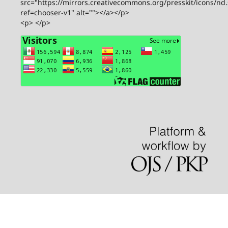
src="https://mirrors.creativecommons.org/presskit/icons/nd
ref=chooser-v1" alt=""></a></p>
<p> </p>