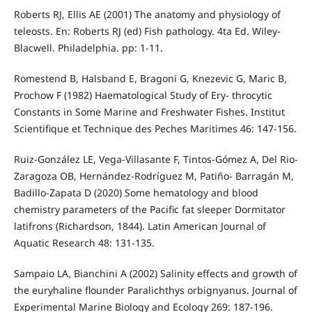
Roberts RJ, Ellis AE (2001) The anatomy and physiology of
teleosts. En: Roberts RJ (ed) Fish pathology. 4ta Ed. Wiley-
Blacwell. Philadelphia. pp: 1-11.
Romestend B, Halsband E, Bragoni G, Knezevic G, Maric B,
Prochow F (1982) Haematological Study of Ery- throcytic
Constants in Some Marine and Freshwater Fishes. Institut
Scientifique et Technique des Peches Maritimes 46: 147-156.
Ruiz-González LE, Vega-Villasante F, Tintos-Gómez A, Del Rio-
Zaragoza OB, Hernández-Rodríguez M, Patiño- Barragán M,
Badillo-Zapata D (2020) Some hematology and blood
chemistry parameters of the Pacific fat sleeper Dormitator
latifrons (Richardson, 1844). Latin American Journal of
Aquatic Research 48: 131-135.
Sampaio LA, Bianchini A (2002) Salinity effects and growth of
the euryhaline flounder Paralichthys orbignyanus. Journal of
Experimental Marine Biology and Ecology 269: 187-196.