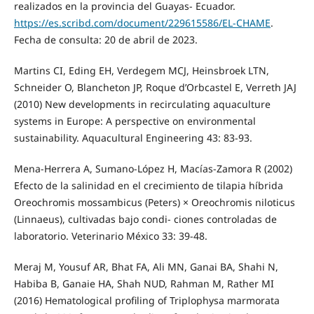
realizados en la provincia del Guayas- Ecuador.
https://es.scribd.com/document/229615586/EL-CHAME
.
Fecha de consulta: 20 de abril de 2023.
Martins CI, Eding EH, Verdegem MCJ, Heinsbroek LTN,
Schneider O, Blancheton JP, Roque d’Orbcastel E, Verreth JAJ
(2010) New developments in recirculating aquaculture
systems in Europe: A perspective on environmental
sustainability. Aquacultural Engineering 43: 83-93.
Mena-Herrera A, Sumano-López H, Macías-Zamora R (2002)
Efecto de la salinidad en el crecimiento de tilapia híbrida
Oreochromis mossambicus (Peters) × Oreochromis niloticus
(Linnaeus), cultivadas bajo condi- ciones controladas de
laboratorio. Veterinario México 33: 39-48.
Meraj M, Yousuf AR, Bhat FA, Ali MN, Ganai BA, Shahi N,
Habiba B, Ganaie HA, Shah NUD, Rahman M, Rather MI
(2016) Hematological profiling of Triplophysa marmorata