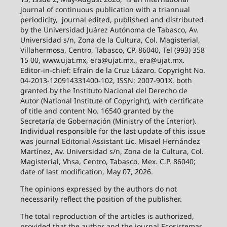
journal of continuous publication with a triannual
periodicity,
journal edited, published and distributed
by the Universidad Juárez Autónoma de Tabasco, Av.
Universidad s/n, Zona de la Cultura, Col. Magisterial,
Villahermosa, Centro, Tabasco, CP. 86040, Tel (993) 358
15 00, www.ujat.mx, era@ujat.mx., era@ujat.mx.
Editor-in-chief: Efraín de la Cruz Lázaro. Copyright No.
04-2013-120914331400-102, ISSN: 2007-901X, both
granted by the Instituto Nacional del Derecho de
Autor (National Institute of Copyright), with certificate
of title and content No. 16540 granted by the
Secretaría de Gobernación (Ministry of the Interior).
Individual responsible for the last update of this issue
was journal Editorial Assistant Lic. Misael Hernández
Martínez, Av. Universidad s/n, Zona de la Cultura, Col.
Magisterial, Vhsa, Centro, Tabasco, Mex. C.P. 86040;
date of last modification, May 07, 2026.
The opinions expressed by the authors do not
necessarily reflect the position of the publisher.
The total reproduction of the articles is authorized,
provided that the author and the journal Ecosistemas