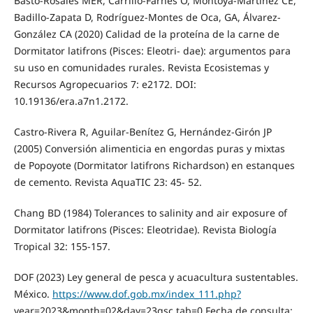
Basto-Rosales MER, Carrillo-Farnés O, Montoya-Martínez CE,
Badillo-Zapata D, Rodríguez-Montes de Oca, GA, Álvarez-
González CA (2020) Calidad de la proteína de la carne de
Dormitator latifrons (Pisces: Eleotri- dae): argumentos para
su uso en comunidades rurales. Revista Ecosistemas y
Recursos Agropecuarios 7: e2172. DOI:
10.19136/era.a7n1.2172.
Castro-Rivera R, Aguilar-Benítez G, Hernández-Girón JP
(2005) Conversión alimenticia en engordas puras y mixtas
de Popoyote (Dormitator latifrons Richardson) en estanques
de cemento. Revista AquaTIC 23: 45- 52.
Chang BD (1984) Tolerances to salinity and air exposure of
Dormitator latifrons (Pisces: Eleotridae). Revista Biología
Tropical 32: 155-157.
DOF (2023) Ley general de pesca y acuacultura sustentables.
México.
https://www.dof.gob.mx/index_111.php?
year=2023&month=02&day=23gsc.tab=0 Fecha de consulta: