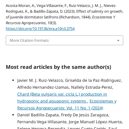
Acosta-Moran, A., Vega-Villasante, F., Ruiz-Velazco, J. M. J., Nieves-
Rodriguez, K., & Badillo-Zapata, D. (2023). Effect of salinity on growth,
of juvenile dormitator latifrons (Richardson, 1844).
Ecosistemas Y
Recursos Agropecuarios
,
10
(3).
https://doi.org/10.19136/era.a10n3.3754
More Citation Formats
Most read articles by the same author(s)
Javier M. J. Ruiz-Velazco, Griselda de la Paz-Rodriguez,
Alfredo Hernandez-Llamas, Nallely Estrada-Perez,
Chard (Beta vulgaris var. cicla L.) production in
hydroponic and aquaponic systems
,
Ecosistemas y
Recursos Agropecuarios: Vol. 11 No. 1 (2024)
Daniel Badillo-Zapata, Fredy De Jesús Zaragoza,
Fernando Vega-Villasante, Jorge Manuel López-Huerta,
Selene Herrera-Resendiz, Leyver Cueto-Cortés, Saul