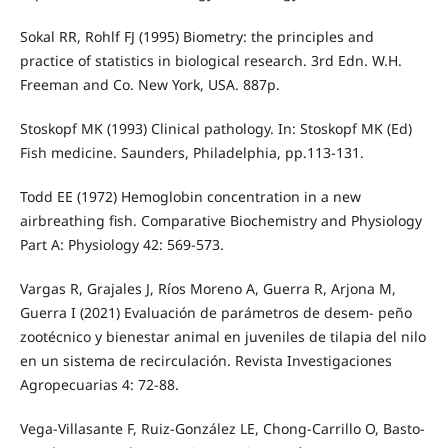
Sokal RR, Rohlf FJ (1995) Biometry: the principles and
practice of statistics in biological research. 3rd Edn. W.H.
Freeman and Co. New York, USA. 887p.
Stoskopf MK (1993) Clinical pathology. In: Stoskopf MK (Ed)
Fish medicine. Saunders, Philadelphia, pp.113-131.
Todd EE (1972) Hemoglobin concentration in a new
airbreathing fish. Comparative Biochemistry and Physiology
Part A: Physiology 42: 569-573.
Vargas R, Grajales J, Ríos Moreno A, Guerra R, Arjona M,
Guerra I (2021) Evaluación de parámetros de desem- peño
zootécnico y bienestar animal en juveniles de tilapia del nilo
en un sistema de recirculación. Revista Investigaciones
Agropecuarias 4: 72-88.
Vega-Villasante F, Ruiz-González LE, Chong-Carrillo O, Basto-