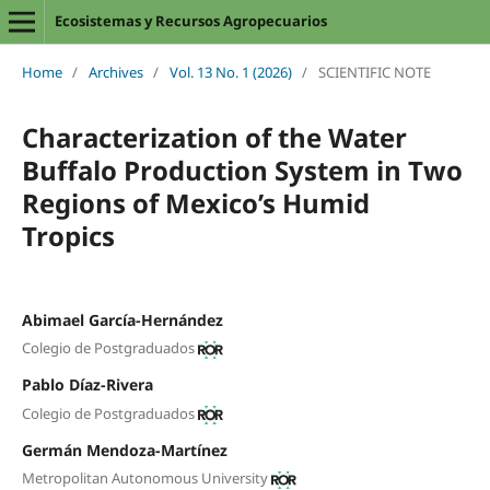
Ecosistemas y Recursos Agropecuarios
Home
/
Archives
/
Vol. 13 No. 1 (2026)
/
SCIENTIFIC NOTE
Characterization of the Water
Buffalo Production System in Two
Regions of Mexico’s Humid
Tropics
Abimael García-Hernández
Colegio de Postgraduados
Pablo Díaz-Rivera
Colegio de Postgraduados
Germán Mendoza-Martínez
Metropolitan Autonomous University