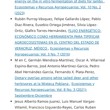
energy on the in vitro fermentation of diets for lambs
,
Ecosistemas y Recursos Agropecuarios: Vol. 10 No. 2
(2023)
Rubén Purroy-Vásquez, Felipe Gallardo López, Pablo
Diaz-Rivera, Eusebio Ortega-Jiménez, Silvia López-
Ortiz, Glafiro Torres-Hernández,
FLUJO ENERGÉTICO-
ECONÓMICO COMO HERRAMIENTA PARA TIPIFICAR
AGROECOSISTEMAS EN EL CENTRO DEL ESTADO DE
VERACRUZ, MÉXICO
,
Ecosistemas y Recursos
Agropecuarios: Vol. 3 No. 7 (2016)
M en C, Germán Mendoza-Martínez, Oscar A. Villarreal
Espino-Barros, José Antonio Martínez-García, Pedro
Abel Hernández-García, Fernando X. Plata-Perez,
Dietary overlap among white tailed deer and other
herbivores at la Mixteca Poblana
,
Ecosistemas y
Recursos Agropecuarios: Vol. 8 No. 3 (2021):
Septiembre-Diciembre
Jesus Alberto Ramos-Juarez, Luis Manuel Vargas-
Villamil, Francisco Izquierdo-Reyes, Carlos Ruben