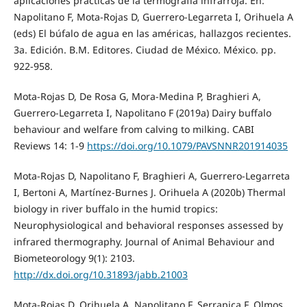
aplicaciones prácticas de la termografía infrarroja. En:
Napolitano F, Mota-Rojas D, Guerrero-Legarreta I, Orihuela A
(eds) El búfalo de agua en las américas, hallazgos recientes.
3a. Edición. B.M. Editores. Ciudad de México. México. pp.
922-958.
Mota-Rojas D, De Rosa G, Mora-Medina P, Braghieri A,
Guerrero-Legarreta I, Napolitano F (2019a) Dairy buffalo
behaviour and welfare from calving to milking. CABI
Reviews 14: 1-9
https://doi.org/10.1079/PAVSNNR201914035
Mota-Rojas D, Napolitano F, Braghieri A, Guerrero-Legarreta
I, Bertoni A, Martínez-Burnes J. Orihuela A (2020b) Thermal
biology in river buffalo in the humid tropics:
Neurophysiological and behavioral responses assessed by
infrared thermography. Journal of Animal Behaviour and
Biometeorology 9(1): 2103.
http://dx.doi.org/10.31893/jabb.21003
Mota-Rojas D, Orihuela A, Napolitano F, Serrapica F, Olmos