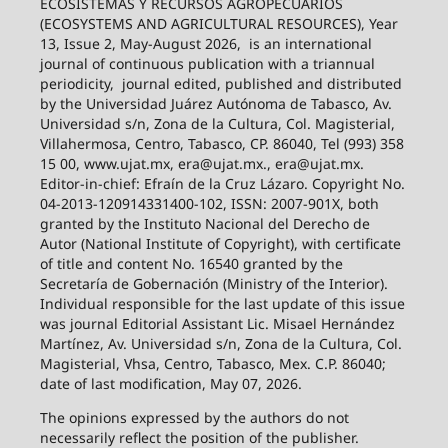
ECOSISTEMAS Y RECURSOS AGROPECUARIOS
(ECOSYSTEMS AND AGRICULTURAL RESOURCES), Year
13, Issue 2, May-August 2026,
is an international
journal of continuous publication with a triannual
periodicity,
journal edited, published and distributed
by the Universidad Juárez Autónoma de Tabasco, Av.
Universidad s/n, Zona de la Cultura, Col. Magisterial,
Villahermosa, Centro, Tabasco, CP. 86040, Tel (993) 358
15 00, www.ujat.mx, era@ujat.mx., era@ujat.mx.
Editor-in-chief: Efraín de la Cruz Lázaro. Copyright No.
04-2013-120914331400-102, ISSN: 2007-901X, both
granted by the Instituto Nacional del Derecho de
Autor (National Institute of Copyright), with certificate
of title and content No. 16540 granted by the
Secretaría de Gobernación (Ministry of the Interior).
Individual responsible for the last update of this issue
was journal Editorial Assistant Lic. Misael Hernández
Martínez, Av. Universidad s/n, Zona de la Cultura, Col.
Magisterial, Vhsa, Centro, Tabasco, Mex. C.P. 86040;
date of last modification, May 07, 2026.
The opinions expressed by the authors do not
necessarily reflect the position of the publisher.