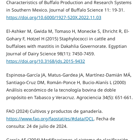
Characteristics of Buffalo Production and Research Systems
in Southern Mexico. Journal of Buffalo Science 11: 19-31.
https://doi.org/10.6000/1927-520X.2022.11.03
El-Ashker M, Gwida M, Tomaso H, Monecke S, Ehricht R, El-
Gohary F, Hotzel H (2015) Staphylococci in cattle and
buffaloes with mastitis in Dakahlia Governorate. Egyptian
Journal of Dairy Science 98(11): 7450-7459.
https://doi.org/10.3168/jds.2015-9432
Espinosa-García JA, Matus-Gardea JA, Martínez-Damián MÁ,
Santiago-Cruz DM, Román-Ponce H, Bucio-Alanís L (2000)
Análisis económico de la tecnología bovina de doble
propósito en Tabasco y Veracruz. Agrociencia 34(5): 651-661.
FAO (2024) Cultivos y productos de ganadería.
https://www.fao.org/faostat/es/#data/QCL
. Fecha de
consulta: 24 de julio de 2024.
García AE (2004) Modificaciones al sistema de clasificación