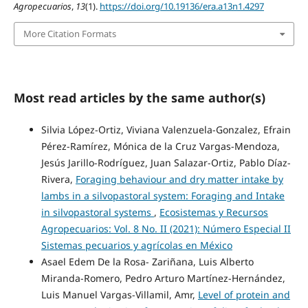
Agropecuarios
,
13
(1).
https://doi.org/10.19136/era.a13n1.4297
More Citation Formats
Most read articles by the same author(s)
Silvia López-Ortiz, Viviana Valenzuela-Gonzalez, Efrain
Pérez-Ramírez, Mónica de la Cruz Vargas-Mendoza,
Jesús Jarillo-Rodríguez, Juan Salazar-Ortiz, Pablo Díaz-
Rivera,
Foraging behaviour and dry matter intake by
lambs in a silvopastoral system: Foraging and Intake
in silvopastoral systems
,
Ecosistemas y Recursos
Agropecuarios: Vol. 8 No. II (2021): Número Especial II
Sistemas pecuarios y agrícolas en México
Asael Edem De la Rosa- Zariñana, Luis Alberto
Miranda-Romero, Pedro Arturo Martínez-Hernández,
Luis Manuel Vargas-Villamil, Amr,
Level of protein and