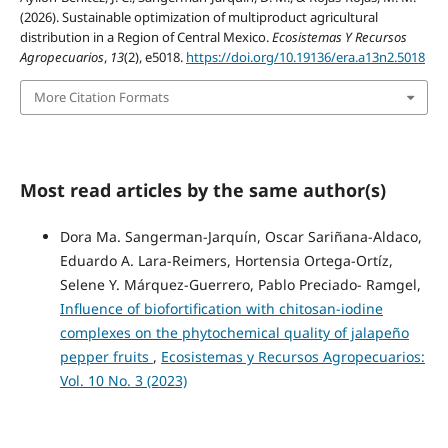
(2026). Sustainable optimization of multiproduct agricultural
distribution in a Region of Central Mexico.
Ecosistemas Y Recursos
Agropecuarios
,
13
(2), e5018.
https://doi.org/10.19136/era.a13n2.5018
More Citation Formats
Most read articles by the same author(s)
Dora Ma. Sangerman-Jarquín, Oscar Sariñana-Aldaco,
Eduardo A. Lara-Reimers, Hortensia Ortega-Ortíz,
Selene Y. Márquez-Guerrero, Pablo Preciado- Ramgel,
Influence of biofortification with chitosan-iodine
complexes on the phytochemical quality of jalapeño
pepper fruits
,
Ecosistemas y Recursos Agropecuarios:
Vol. 10 No. 3 (2023)