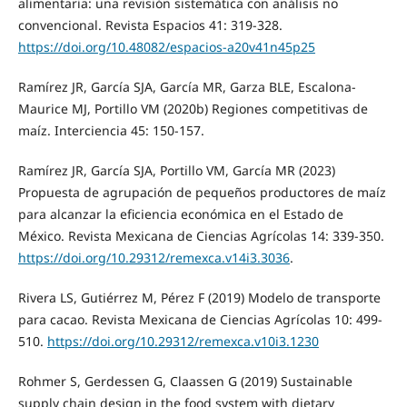
alimentaria: una revisión sistemática con análisis no
convencional. Revista Espacios 41: 319-328.
https://doi.org/10.48082/espacios-a20v41n45p25
Ramírez JR, García SJA, García MR, Garza BLE, Escalona-
Maurice MJ, Portillo VM (2020b) Regiones competitivas de
maíz. Interciencia 45: 150-157.
Ramírez JR, García SJA, Portillo VM, García MR (2023)
Propuesta de agrupación de pequeños productores de maíz
para alcanzar la eficiencia económica en el Estado de
México. Revista Mexicana de Ciencias Agrícolas 14: 339-350.
https://doi.org/10.29312/remexca.v14i3.3036
.
Rivera LS, Gutiérrez M, Pérez F (2019) Modelo de transporte
para cacao. Revista Mexicana de Ciencias Agrícolas 10: 499-
510.
https://doi.org/10.29312/remexca.v10i3.1230
Rohmer S, Gerdessen G, Claassen G (2019) Sustainable
supply chain design in the food system with dietary