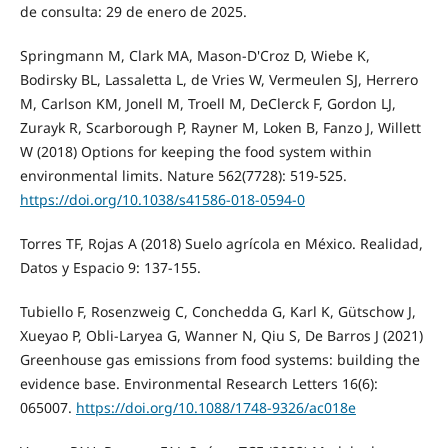
de consulta: 29 de enero de 2025.
Springmann M, Clark MA, Mason-D'Croz D, Wiebe K,
Bodirsky BL, Lassaletta L, de Vries W, Vermeulen SJ, Herrero
M, Carlson KM, Jonell M, Troell M, DeClerck F, Gordon LJ,
Zurayk R, Scarborough P, Rayner M, Loken B, Fanzo J, Willett
W (2018) Options for keeping the food system within
environmental limits. Nature 562(7728): 519-525.
https://doi.org/10.1038/s41586-018-0594-0
Torres TF, Rojas A (2018) Suelo agrícola en México. Realidad,
Datos y Espacio 9: 137-155.
Tubiello F, Rosenzweig C, Conchedda G, Karl K, Gütschow J,
Xueyao P, Obli-Laryea G, Wanner N, Qiu S, De Barros J (2021)
Greenhouse gas emissions from food systems: building the
evidence base. Environmental Research Letters 16(6):
065007.
https://doi.org/10.1088/1748-9326/ac018e