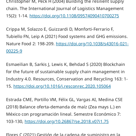
Christopher M, Peck H (2004) Building the resilient supply
chain. The International Journal of Logistics Management
15(2): 1-14.
https://doi.org/10.1108/09574090410700275
Crippa M, Solazzo E, Guizzardi D, Monforti-Ferrario F,
Tubiello FN, Leip A (2021) Food systems and GHG emissions.
Nature Food 2: 198-209.
https://doi.org/10.1038/s43016-021-
00225-9
Esmaeilian B, Sarkis J, Lewis K, Behdad S (2020) Blockchain
for the future of sustainable supply chain management in
Industry 4.0. Resources, Conservation and Recycling 163: 1-
15.
https://doi.org/10.1016/j.resconrec.2020.105064
Estrada CME, Portillo VM, Félix GL, Vargas AI, Medina CSE
(2018) Balance oferta-demanda de maíz (Zea mays L.) en
México con programación lineal. Semestre Económico 7:
103-130,
https://doi.org/10.26867/se.2018.v07i1.75
Flores C (2021) Gestión de la cadena de suministro en la