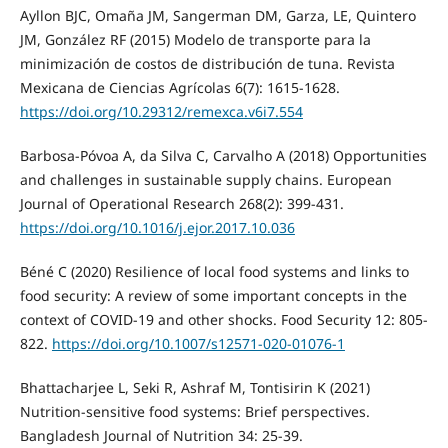
Ayllon BJC, Omaña JM, Sangerman DM, Garza, LE, Quintero
JM, González RF (2015) Modelo de transporte para la
minimización de costos de distribución de tuna. Revista
Mexicana de Ciencias Agrícolas 6(7): 1615-1628.
https://doi.org/10.29312/remexca.v6i7.554
Barbosa-Póvoa A, da Silva C, Carvalho A (2018) Opportunities
and challenges in sustainable supply chains. European
Journal of Operational Research 268(2): 399-431.
https://doi.org/10.1016/j.ejor.2017.10.036
Béné C (2020) Resilience of local food systems and links to
food security: A review of some important concepts in the
context of COVID-19 and other shocks. Food Security 12: 805-
822.
https://doi.org/10.1007/s12571-020-01076-1
Bhattacharjee L, Seki R, Ashraf M, Tontisirin K (2021)
Nutrition-sensitive food systems: Brief perspectives.
Bangladesh Journal of Nutrition 34: 25-39.