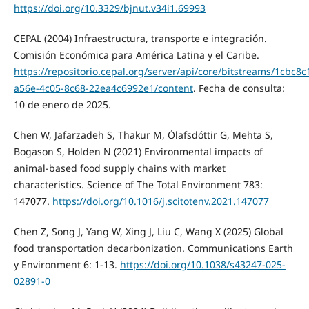
https://doi.org/10.3329/bjnut.v34i1.69993
CEPAL (2004) Infraestructura, transporte e integración.
Comisión Económica para América Latina y el Caribe.
https://repositorio.cepal.org/server/api/core/bitstreams/1cbc8c
a56e-4c05-8c68-22ea4c6992e1/content
. Fecha de consulta:
10 de enero de 2025.
Chen W, Jafarzadeh S, Thakur M, Ólafsdóttir G, Mehta S,
Bogason S, Holden N (2021) Environmental impacts of
animal-based food supply chains with market
characteristics. Science of The Total Environment 783:
147077.
https://doi.org/10.1016/j.scitotenv.2021.147077
Chen Z, Song J, Yang W, Xing J, Liu C, Wang X (2025) Global
food transportation decarbonization. Communications Earth
y Environment 6: 1-13.
https://doi.org/10.1038/s43247-025-
02891-0