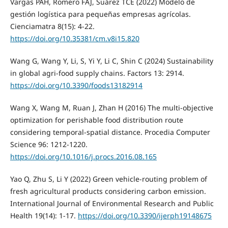
Vargas PAH, Romero FAJ, Suárez TCE (2022) Modelo de
gestión logística para pequeñas empresas agrícolas.
Cienciamatra 8(15): 4-22.
https://doi.org/10.35381/cm.v8i15.820
Wang G, Wang Y, Li, S, Yi Y, Li C, Shin C (2024) Sustainability
in global agri-food supply chains. Factors 13: 2914.
https://doi.org/10.3390/foods13182914
Wang X, Wang M, Ruan J, Zhan H (2016) The multi-objective
optimization for perishable food distribution route
considering temporal-spatial distance. Procedia Computer
Science 96: 1212-1220.
https://doi.org/10.1016/j.procs.2016.08.165
Yao Q, Zhu S, Li Y (2022) Green vehicle-routing problem of
fresh agricultural products considering carbon emission.
International Journal of Environmental Research and Public
Health 19(14): 1-17.
https://doi.org/10.3390/ijerph19148675