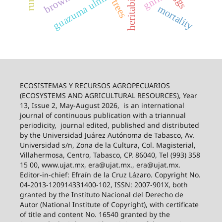
guazuma ulmifolia
heritability
trees
mortality
ECOSISTEMAS Y RECURSOS AGROPECUARIOS
(ECOSYSTEMS AND AGRICULTURAL RESOURCES), Year
13, Issue 2, May-August 2026,
is an international
journal of continuous publication with a triannual
periodicity,
journal edited, published and distributed
by the Universidad Juárez Autónoma de Tabasco, Av.
Universidad s/n, Zona de la Cultura, Col. Magisterial,
Villahermosa, Centro, Tabasco, CP. 86040, Tel (993) 358
15 00, www.ujat.mx, era@ujat.mx., era@ujat.mx.
Editor-in-chief: Efraín de la Cruz Lázaro. Copyright No.
04-2013-120914331400-102, ISSN: 2007-901X, both
granted by the Instituto Nacional del Derecho de
Autor (National Institute of Copyright), with certificate
of title and content No. 16540 granted by the