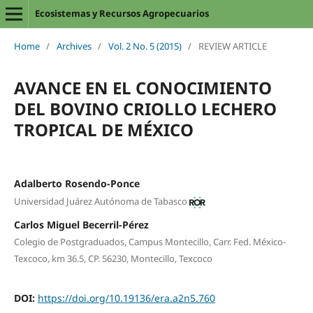
Ecosistemas y Recursos Agropecuarios
Home
/
Archives
/
Vol. 2 No. 5 (2015)
/
REVIEW ARTICLE
AVANCE EN EL CONOCIMIENTO
DEL BOVINO CRIOLLO LECHERO
TROPICAL DE MÉXICO
Adalberto Rosendo-Ponce
Universidad Juárez Autónoma de Tabasco
Carlos Miguel Becerril-Pérez
Colegio de Postgraduados, Campus Montecillo, Carr. Fed. México-
Texcoco, km 36.5, CP. 56230, Montecillo, Texcoco
DOI:
https://doi.org/10.19136/era.a2n5.760