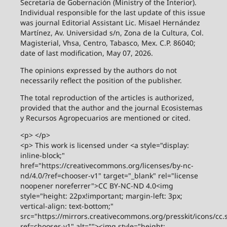
Secretaría de Gobernación (Ministry of the Interior).
Individual responsible for the last update of this issue
was journal Editorial Assistant Lic. Misael Hernández
Martínez, Av. Universidad s/n, Zona de la Cultura, Col.
Magisterial, Vhsa, Centro, Tabasco, Mex. C.P. 86040;
date of last modification, May 07, 2026.
The opinions expressed by the authors do not
necessarily reflect the position of the publisher.
The total reproduction of the articles is authorized,
provided that the author and the journal Ecosistemas
y Recursos Agropecuarios are mentioned or cited.
<p> </p>
<p> This work is licensed under <a style="display:
inline-block;"
href="https://creativecommons.org/licenses/by-nc-
nd/4.0/?ref=chooser-v1" target="_blank" rel="license
noopener noreferrer">CC BY-NC-ND 4.0<img
style="height: 22px!important; margin-left: 3px;
vertical-align: text-bottom;"
src="https://mirrors.creativecommons.org/presskit/icons/cc.
ref=chooser-v1" alt=""><img style="height: