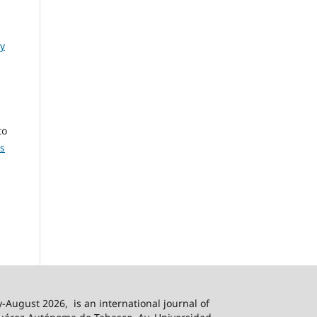
y
to
s
-August 2026,
is an international journal of