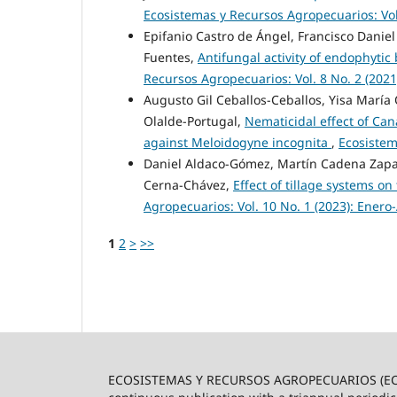
Ecosistemas y Recursos Agropecuarios: Vol
Epifanio Castro de Ángel, Francisco Danie
Fuentes,
Antifungal activity of endophytic 
Recursos Agropecuarios: Vol. 8 No. 2 (202
Augusto Gil Ceballos-Ceballos, Yisa María
Olalde-Portugal,
Nematicidal effect of Can
against Meloidogyne incognita
,
Ecosistem
Daniel Aldaco-Gómez, Martín Cadena Zapa
Cerna-Chávez,
Effect of tillage systems 
Agropecuarios: Vol. 10 No. 1 (2023): Enero
1
2
>
>>
ECOSISTEMAS Y RECURSOS AGROPECUARIOS (ECO