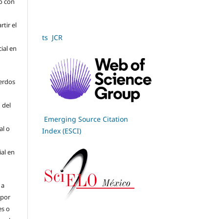
jo con
tir el
ts JCR
cial en
erdos
 del
Emerging Source Citation
al o
Index (ESCI)
ial en
 a
(por
es o