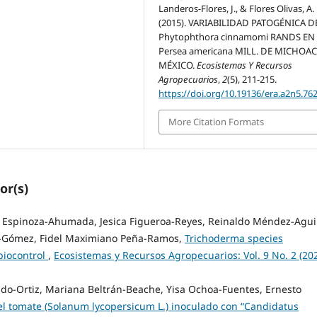
Landeros-Flores, J., & Flores Olivas, A.
(2015). VARIABILIDAD PATOGÉNICA D
Phytophthora cinnamomi RANDS EN
Persea americana MILL. DE MICHOA
MÉXICO.
Ecosistemas Y Recursos
Agropecuarios
,
2
(5), 211-215.
https://doi.org/10.19136/era.a2n5.76
More Citation Formats
or(s)
o Espinoza-Ahumada, Jesica Figueroa-Reyes, Reinaldo Méndez-Aguil
as-Gómez, Fidel Maximiano Peña-Ramos,
Trichoderma species
 biocontrol
,
Ecosistemas y Recursos Agropecuarios: Vol. 9 No. 2 (202
ado-Ortiz, Mariana Beltrán-Beache, Yisa Ochoa-Fuentes, Ernesto
el tomate (Solanum lycopersicum L.) inoculado con “Candidatus