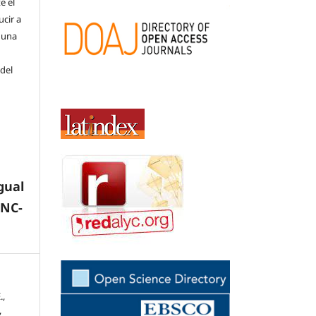
e el
cir a
 una
 del
gual
-NC-
.,
,