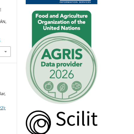
E
CÁN,
2
ar,
2):