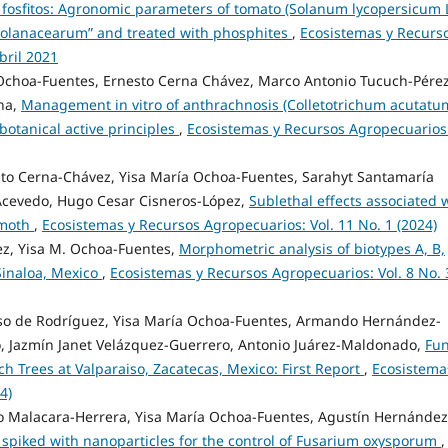
 fosfitos: Agronomic parameters of tomato (Solanum lycopersicum L
 solanacearum” and treated with phosphites
,
Ecosistemas y Recurs
bril 2021
 Ochoa-Fuentes, Ernesto Cerna Chávez, Marco Antonio Tucuch-Pérez
ena,
Management in vitro of anthrachnosis (Colletotrichum acutatu
otanical active principles
,
Ecosistemas y Recursos Agropecuarios
sto Cerna-Chávez, Yisa María Ochoa-Fuentes, Sarahyt Santamaría
-Acevedo, Hugo Cesar Cisneros-López,
Sublethal effects associated 
 moth
,
Ecosistemas y Recursos Agropecuarios: Vol. 11 No. 1 (2024)
ez, Yisa M. Ochoa-Fuentes,
Morphometric analysis of biotypes A, B,
Sinaloa, Mexico
,
Ecosistemas y Recursos Agropecuarios: Vol. 8 No. 
so de Rodríguez, Yisa María Ochoa-Fuentes, Armando Hernández-
o, Jazmín Janet Velázquez-Guerrero, Antonio Juárez-Maldonado,
Fun
h Trees at Valparaiso, Zacatecas, Mexico: First Report
,
Ecosistema
4)
o Malacara-Herrera, Yisa María Ochoa-Fuentes, Agustín Hernández
ts spiked with nanoparticles for the control of Fusarium oxysporum
,