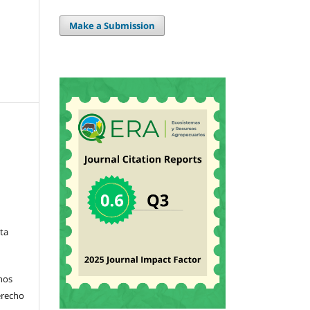
Make a Submission
sta
hos
derecho