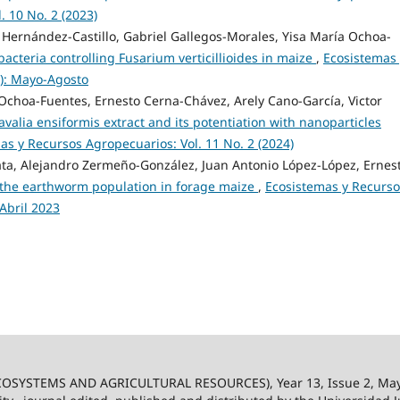
. 10 No. 2 (2023)
l Hernández-Castillo, Gabriel Gallegos-Morales, Yisa María Ochoa-
bacteria controlling Fusarium verticillioides in maize
,
Ecosistemas 
1): Mayo-Agosto
 Ochoa-Fuentes, Ernesto Cerna-Chávez, Arely Cano-García, Victor
avalia ensiformis extract and its potentiation with nanoparticles
as y Recursos Agropecuarios: Vol. 11 No. 2 (2024)
ta, Alejandro Zermeño-González, Juan Antonio López-López, Ernes
on the earthworm population in forage maize
,
Ecosistemas y Recurso
-Abril 2023
SYSTEMS AND AGRICULTURAL RESOURCES), Year 13, Issue 2, May