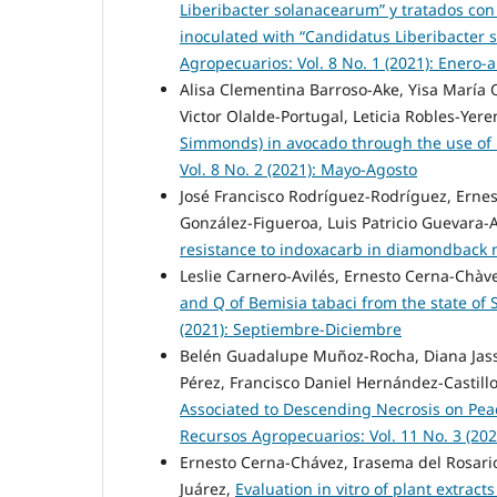
Liberibacter solanacearum” y tratados con
inoculated with “Candidatus Liberibacter
Agropecuarios: Vol. 8 No. 1 (2021): Enero-a
Alisa Clementina Barroso-Ake, Yisa María
Victor Olalde-Portugal, Leticia Robles-Yer
Simmonds) in avocado through the use of b
Vol. 8 No. 2 (2021): Mayo-Agosto
José Francisco Rodríguez-Rodríguez, Erne
González-Figueroa, Luis Patricio Guevara
resistance to indoxacarb in diamondback
Leslie Carnero-Avilés, Ernesto Cerna-Chàv
and Q of Bemisia tabaci from the state of 
(2021): Septiembre-Diciembre
Belén Guadalupe Muñoz-Rocha, Diana Jas
Pérez, Francisco Daniel Hernández-Castill
Associated to Descending Necrosis on Peac
Recursos Agropecuarios: Vol. 11 No. 3 (202
Ernesto Cerna-Chávez, Irasema del Rosari
Juárez,
Evaluation in vitro of plant extrac