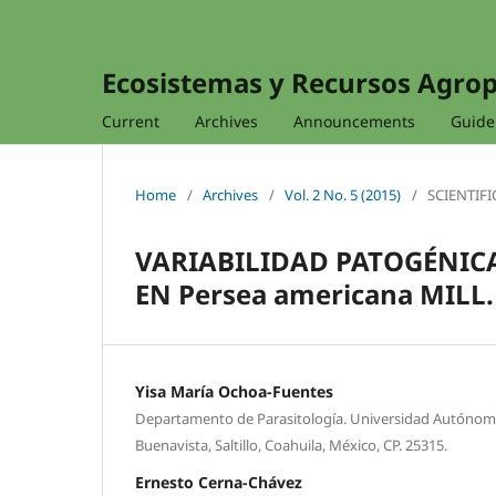
Ecosistemas y Recursos Agro
Current
Archives
Announcements
Guidel
Home
/
Archives
/
Vol. 2 No. 5 (2015)
/
SCIENTIFI
VARIABILIDAD PATOGÉNICA
EN Persea americana MIL
Yisa María Ochoa-Fuentes
Departamento de Parasitología. Universidad Autónoma
Buenavista, Saltillo, Coahuila, México, CP. 25315.
Ernesto Cerna-Chávez