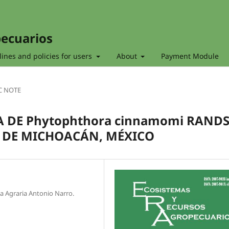
pecuarios
ines and policies for users
About
Payment Module
C NOTE
 DE Phytophthora cinnamomi RAND
L. DE MICHOACÁN, MÉXICO
 Agraria Antonio Narro.