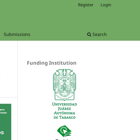
Register
Login
Submissions
Search
Funding Institution
S